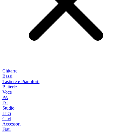
Chitarre
Bassi
Tastiere e Pianoforti
Batterie
Voce
PA
DJ
Studio
Luci
Cavi
Accessori
Fiati