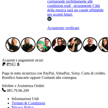
corrisponde perfettamente alle
condizioni reali , sicuramente Città
della musica sarà un canale affidabile
per acuisti futuri.
Acquirente verificato
Acquisti e pagamenti sicuri
Paga in tutta sicurezza con PayPal, AlmaPay, Soisy, Carta di credito,
Bonifico bancario oppure Contanti alla consegna.
Infoline e Assistenza Ordini
085.79.96.209
Informazioni Utili
Termini & Condizioni
Privacy Policy