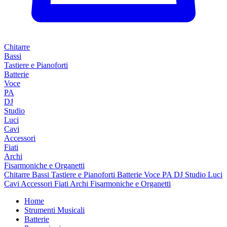
Chitarre
Bassi
Tastiere e Pianoforti
Batterie
Voce
PA
DJ
Studio
Luci
Cavi
Accessori
Fiati
Archi
Fisarmoniche e Organetti
Chitarre
Bassi
Tastiere e Pianoforti
Batterie
Voce
PA
DJ
Studio
Luci
Cavi
Accessori
Fiati
Archi
Fisarmoniche e Organetti
Home
Strumenti Musicali
Batterie