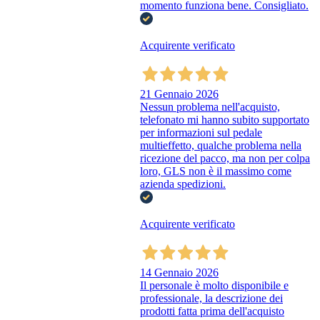
momento funziona bene. Consigliato.
Acquirente verificato
21 Gennaio 2026
Nessun problema nell'acquisto,
telefonato mi hanno subito supportato
per informazioni sul pedale
multieffetto, qualche problema nella
ricezione del pacco, ma non per colpa
loro, GLS non è il massimo come
azienda spedizioni.
Acquirente verificato
14 Gennaio 2026
Il personale è molto disponibile e
professionale, la descrizione dei
prodotti fatta prima dell'acquisto