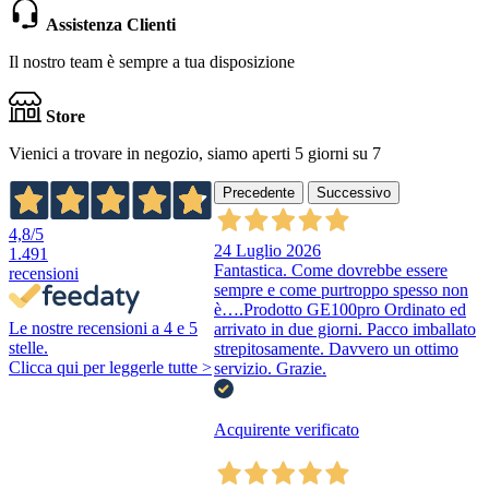
Assistenza Clienti
Il nostro team è sempre a tua disposizione
Store
Vienici a trovare in negozio, siamo aperti 5 giorni su 7
Precedente
Successivo
4,8
/5
24 Luglio 2026
1.491
Fantastica. Come dovrebbe essere
recensioni
sempre e come purtroppo spesso non
è….Prodotto GE100pro Ordinato ed
Le nostre recensioni a 4 e 5
arrivato in due giorni. Pacco imballato
stelle.
strepitosamente. Davvero un ottimo
Clicca qui per leggerle tutte >
servizio. Grazie.
Acquirente verificato