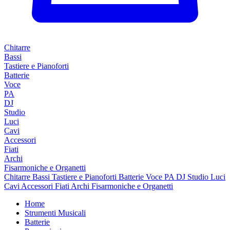
Chitarre
Bassi
Tastiere e Pianoforti
Batterie
Voce
PA
DJ
Studio
Luci
Cavi
Accessori
Fiati
Archi
Fisarmoniche e Organetti
Chitarre
Bassi
Tastiere e Pianoforti
Batterie
Voce
PA
DJ
Studio
Luci
Cavi
Accessori
Fiati
Archi
Fisarmoniche e Organetti
Home
Strumenti Musicali
Batterie