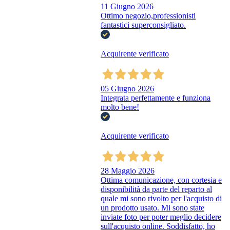
11 Giugno 2026
Ottimo negozio,professionisti
fantastici superconsigliato.
Acquirente verificato
05 Giugno 2026
Integrata perfettamente e funziona
molto bene!
Acquirente verificato
28 Maggio 2026
Ottima comunicazione, con cortesia e
disponibilità da parte del reparto al
quale mi sono rivolto per l'acquisto di
un prodotto usato. Mi sono state
inviate foto per poter meglio decidere
sull'acquisto online. Soddisfatto, ho