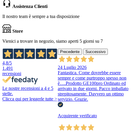
Assistenza Clienti
Il nostro team è sempre a tua disposizione
Store
Vienici a trovare in negozio, siamo aperti 5 giorni su 7
Precedente
Successivo
4,8
/5
24 Luglio 2026
1.491
Fantastica. Come dovrebbe essere
recensioni
sempre e come purtroppo spesso non
è….Prodotto GE100pro Ordinato ed
Le nostre recensioni a 4 e 5
arrivato in due giorni. Pacco imballato
stelle.
strepitosamente. Davvero un ottimo
Clicca qui per leggerle tutte >
servizio. Grazie.
Acquirente verificato