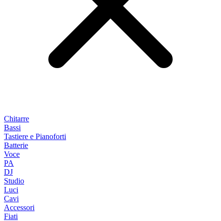
Chitarre
Bassi
Tastiere e Pianoforti
Batterie
Voce
PA
DJ
Studio
Luci
Cavi
Accessori
Fiati