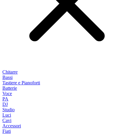
Chitarre
Bassi
Tastiere e Pianoforti
Batterie
Voce
PA
DJ
Studio
Luci
Cavi
Accessori
Fiati