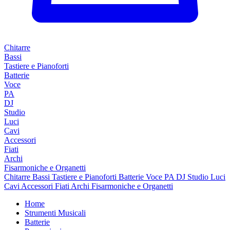
Chitarre
Bassi
Tastiere e Pianoforti
Batterie
Voce
PA
DJ
Studio
Luci
Cavi
Accessori
Fiati
Archi
Fisarmoniche e Organetti
Chitarre
Bassi
Tastiere e Pianoforti
Batterie
Voce
PA
DJ
Studio
Luci
Cavi
Accessori
Fiati
Archi
Fisarmoniche e Organetti
Home
Strumenti Musicali
Batterie