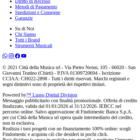
Diritto di Recesso
Metodi di Pagamento
Spedizioni e Consegne
Garanzie
Su di Noi
Chi Siamo
Tutti i Brand
Strumenti Musicali
© 2021 Città della Musica srl - Via Pietro Nenni, 105 - 66020 - San
Giovanni Teatino (Chieti) - P.IVA 01309720694 - Iscrizione
CCIAA: CH022-2898 - Tutti i diritti riservati. Marchi registrati e
segni distintivi sono di proprietà dei rispettivi titolari.
Powered by
™ Lusso Digital Division
Messaggio pubblicitario con finalità promozionale. Offerta di credito
finalizzato, valida dal 01/01/2026 al 31/12/2026. IEBCC nel
percorso online. Salvo approvazione di Findomestic Banca S.p.A.
per cui Città della Musica srl opera quale intermediario del credito,
non in esclusiva.
Realizza i tuoi progetti con un finanziamento 100% online: scegli
Findomestic e acquista ciò che desideri in pochi click.
Puoi dividere la spesa in pratiche rate mensili, e restituire l’importo