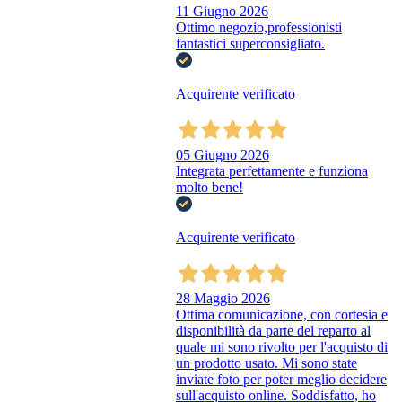
11 Giugno 2026
Ottimo negozio,professionisti
fantastici superconsigliato.
Acquirente verificato
05 Giugno 2026
Integrata perfettamente e funziona
molto bene!
Acquirente verificato
28 Maggio 2026
Ottima comunicazione, con cortesia e
disponibilità da parte del reparto al
quale mi sono rivolto per l'acquisto di
un prodotto usato. Mi sono state
inviate foto per poter meglio decidere
sull'acquisto online. Soddisfatto, ho