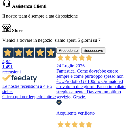
Assistenza Clienti
Il nostro team è sempre a tua disposizione
Store
Vienici a trovare in negozio, siamo aperti 5 giorni su 7
Precedente
Successivo
4,8
/5
24 Luglio 2026
1.491
Fantastica. Come dovrebbe essere
recensioni
sempre e come purtroppo spesso non
è….Prodotto GE100pro Ordinato ed
Le nostre recensioni a 4 e 5
arrivato in due giorni. Pacco imballato
stelle.
strepitosamente. Davvero un ottimo
Clicca qui per leggerle tutte >
servizio. Grazie.
Acquirente verificato