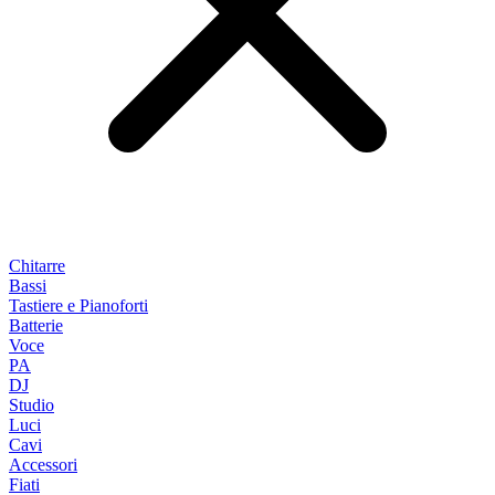
Chitarre
Bassi
Tastiere e Pianoforti
Batterie
Voce
PA
DJ
Studio
Luci
Cavi
Accessori
Fiati