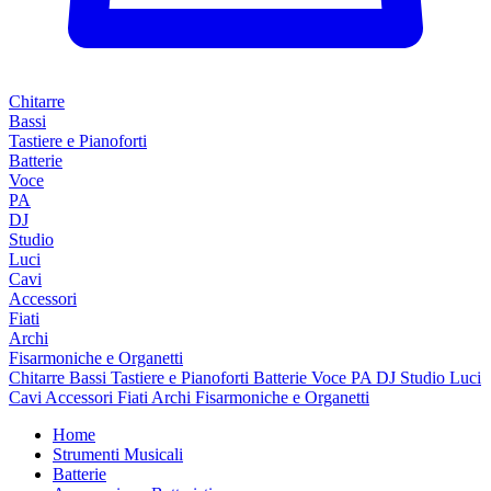
Chitarre
Bassi
Tastiere e Pianoforti
Batterie
Voce
PA
DJ
Studio
Luci
Cavi
Accessori
Fiati
Archi
Fisarmoniche e Organetti
Chitarre
Bassi
Tastiere e Pianoforti
Batterie
Voce
PA
DJ
Studio
Luci
Cavi
Accessori
Fiati
Archi
Fisarmoniche e Organetti
Home
Strumenti Musicali
Batterie