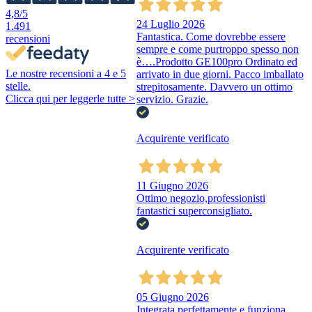
4,8
/5
24 Luglio 2026
1.491
Fantastica. Come dovrebbe essere
recensioni
sempre e come purtroppo spesso non
è….Prodotto GE100pro Ordinato ed
Le nostre recensioni a 4 e 5
arrivato in due giorni. Pacco imballato
stelle.
strepitosamente. Davvero un ottimo
Clicca qui per leggerle tutte >
servizio. Grazie.
Acquirente verificato
11 Giugno 2026
Ottimo negozio,professionisti
fantastici superconsigliato.
Acquirente verificato
05 Giugno 2026
Integrata perfettamente e funziona