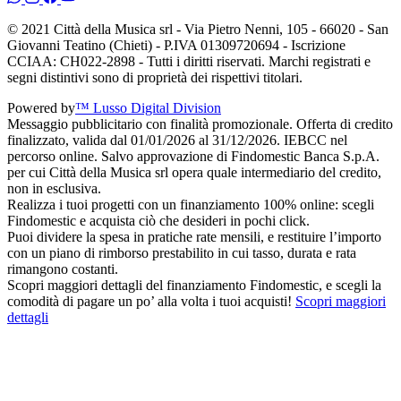
© 2021 Città della Musica srl - Via Pietro Nenni, 105 - 66020 - San
Giovanni Teatino (Chieti) - P.IVA 01309720694 - Iscrizione
CCIAA: CH022-2898 - Tutti i diritti riservati. Marchi registrati e
segni distintivi sono di proprietà dei rispettivi titolari.
Powered by
™ Lusso Digital Division
Messaggio pubblicitario con finalità promozionale. Offerta di credito
finalizzato, valida dal 01/01/2026 al 31/12/2026. IEBCC nel
percorso online. Salvo approvazione di Findomestic Banca S.p.A.
per cui Città della Musica srl opera quale intermediario del credito,
non in esclusiva.
Realizza i tuoi progetti con un finanziamento 100% online: scegli
Findomestic e acquista ciò che desideri in pochi click.
Puoi dividere la spesa in pratiche rate mensili, e restituire l’importo
con un piano di rimborso prestabilito in cui tasso, durata e rata
rimangono costanti.
Scopri maggiori dettagli del finanziamento Findomestic, e scegli la
comodità di pagare un po’ alla volta i tuoi acquisti!
Scopri maggiori
dettagli