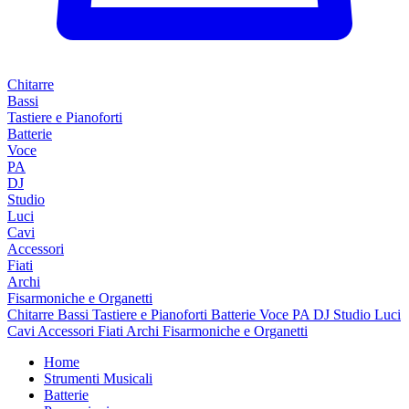
Chitarre
Bassi
Tastiere e Pianoforti
Batterie
Voce
PA
DJ
Studio
Luci
Cavi
Accessori
Fiati
Archi
Fisarmoniche e Organetti
Chitarre
Bassi
Tastiere e Pianoforti
Batterie
Voce
PA
DJ
Studio
Luci
Cavi
Accessori
Fiati
Archi
Fisarmoniche e Organetti
Home
Strumenti Musicali
Batterie