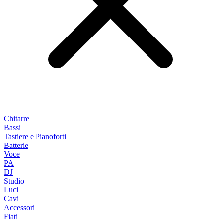
Chitarre
Bassi
Tastiere e Pianoforti
Batterie
Voce
PA
DJ
Studio
Luci
Cavi
Accessori
Fiati