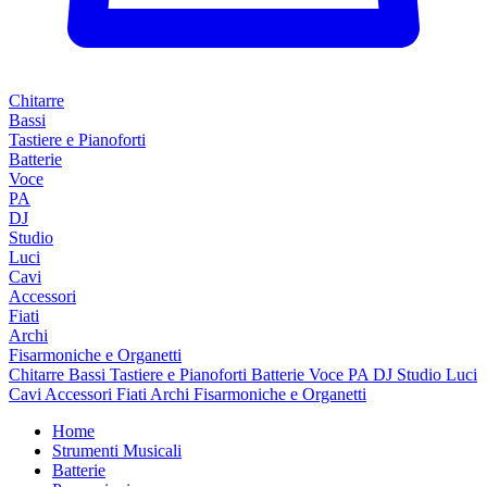
Chitarre
Bassi
Tastiere e Pianoforti
Batterie
Voce
PA
DJ
Studio
Luci
Cavi
Accessori
Fiati
Archi
Fisarmoniche e Organetti
Chitarre
Bassi
Tastiere e Pianoforti
Batterie
Voce
PA
DJ
Studio
Luci
Cavi
Accessori
Fiati
Archi
Fisarmoniche e Organetti
Home
Strumenti Musicali
Batterie