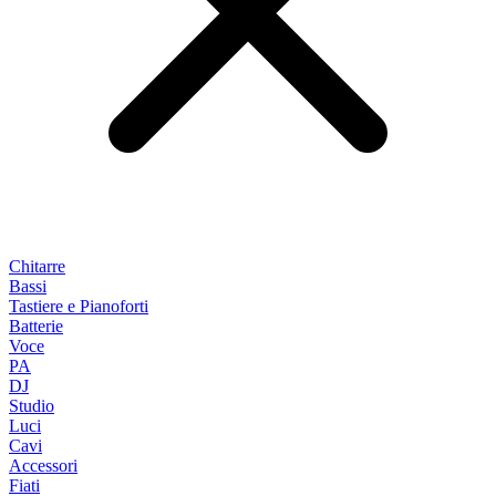
Chitarre
Bassi
Tastiere e Pianoforti
Batterie
Voce
PA
DJ
Studio
Luci
Cavi
Accessori
Fiati