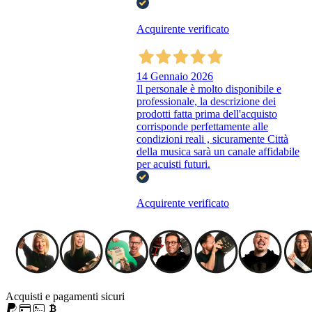
Acquirente verificato
14 Gennaio 2026
Il personale è molto disponibile e
professionale, la descrizione dei
prodotti fatta prima dell'acquisto
corrisponde perfettamente alle
condizioni reali , sicuramente Città
della musica sarà un canale affidabile
per acuisti futuri.
Acquirente verificato
Acquisti e pagamenti sicuri