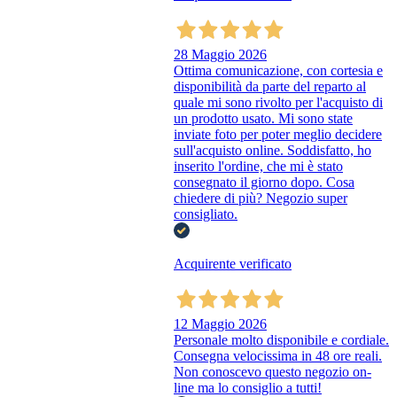
28 Maggio 2026
Ottima comunicazione, con cortesia e
disponibilità da parte del reparto al
quale mi sono rivolto per l'acquisto di
un prodotto usato. Mi sono state
inviate foto per poter meglio decidere
sull'acquisto online. Soddisfatto, ho
inserito l'ordine, che mi è stato
consegnato il giorno dopo. Cosa
chiedere di più? Negozio super
consigliato.
Acquirente verificato
12 Maggio 2026
Personale molto disponibile e cordiale.
Consegna velocissima in 48 ore reali.
Non conoscevo questo negozio on-
line ma lo consiglio a tutti!