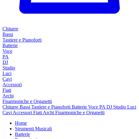
Chitarre
Bassi
Tastiere e Pianoforti
Batterie
Voce
PA
DJ
Studio
Luci
Cavi
Accessori
Fiati
Archi
Fisarmoniche e Organetti
Chitarre
Bassi
Tastiere e Pianoforti
Batterie
Voce
PA
DJ
Studio
Luci
Cavi
Accessori
Fiati
Archi
Fisarmoniche e Organetti
Home
Strumenti Musicali
Batterie