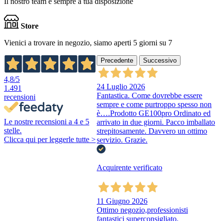
Il nostro team è sempre a tua disposizione
Store
Vienici a trovare in negozio, siamo aperti 5 giorni su 7
Precedente
Successivo
4,8
/5
24 Luglio 2026
1.491
Fantastica. Come dovrebbe essere
recensioni
sempre e come purtroppo spesso non
è….Prodotto GE100pro Ordinato ed
Le nostre recensioni a 4 e 5
arrivato in due giorni. Pacco imballato
stelle.
strepitosamente. Davvero un ottimo
Clicca qui per leggerle tutte >
servizio. Grazie.
Acquirente verificato
11 Giugno 2026
Ottimo negozio,professionisti
fantastici superconsigliato.