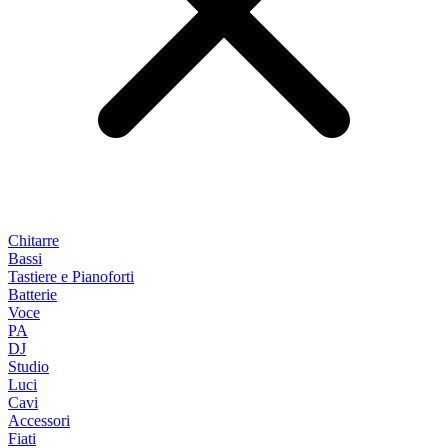
Chitarre
Bassi
Tastiere e Pianoforti
Batterie
Voce
PA
DJ
Studio
Luci
Cavi
Accessori
Fiati