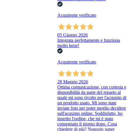
Acquirente verificato
05 Giugno 2026
Integrata perfettamente e funziona
molto bene!
Acquirente verificato
28 Maggio 2026
Ottima comunicazione, con cortesia e
disponibilità da parte del reparto al
quale mi sono rivolto per l'acquisto di
un prodotto usato. Mi sono state
inviate foto per poter meglio decidere
sull'acquisto online. Soddisfatto, ho
inserito l'ordine, che mi è stato
consegnato il giorno dopo. Cosa
chiedere di più? Negozio super