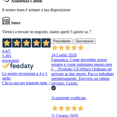
Assistenza Clienti
Il nostro team è sempre a tua disposizione
Store
Vienici a trovare in negozio, siamo aperti 5 giorni su 7
Precedente
Successivo
4,8
/5
24 Luglio 2026
1.491
Fantastica. Come dovrebbe essere
recensioni
sempre e come purtroppo spesso non
è….Prodotto GE100pro Ordinato ed
Le nostre recensioni a 4 e 5
arrivato in due giorni. Pacco imballato
stelle.
strepitosamente. Davvero un ottimo
Clicca qui per leggerle tutte >
servizio. Grazie.
Acquirente verificato
11 Giugno 2026