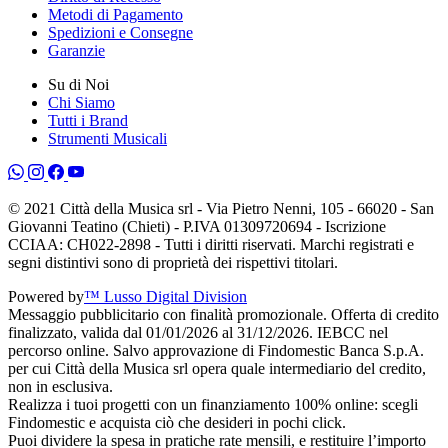
Metodi di Pagamento
Spedizioni e Consegne
Garanzie
Su di Noi
Chi Siamo
Tutti i Brand
Strumenti Musicali
© 2021 Città della Musica srl - Via Pietro Nenni, 105 - 66020 - San
Giovanni Teatino (Chieti) - P.IVA 01309720694 - Iscrizione
CCIAA: CH022-2898 - Tutti i diritti riservati. Marchi registrati e
segni distintivi sono di proprietà dei rispettivi titolari.
Powered by
™ Lusso Digital Division
Messaggio pubblicitario con finalità promozionale. Offerta di credito
finalizzato, valida dal 01/01/2026 al 31/12/2026. IEBCC nel
percorso online. Salvo approvazione di Findomestic Banca S.p.A.
per cui Città della Musica srl opera quale intermediario del credito,
non in esclusiva.
Realizza i tuoi progetti con un finanziamento 100% online: scegli
Findomestic e acquista ciò che desideri in pochi click.
Puoi dividere la spesa in pratiche rate mensili, e restituire l’importo