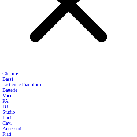
Chitarre
Bassi
Tastiere e Pianoforti
Batterie
Voce
PA
DJ
Studio
Luci
Cavi
Accessori
Fiati