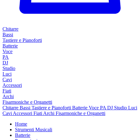
Chitarre
Bassi
Tastiere e Pianoforti
Batterie
Voce
PA
DJ
Studio
Luci
Cavi
Accessori
Fiati
Archi
Fisarmoniche e Organetti
Chitarre
Bassi
Tastiere e Pianoforti
Batterie
Voce
PA
DJ
Studio
Luci
Cavi
Accessori
Fiati
Archi
Fisarmoniche e Organetti
Home
Strumenti Musicali
Batterie