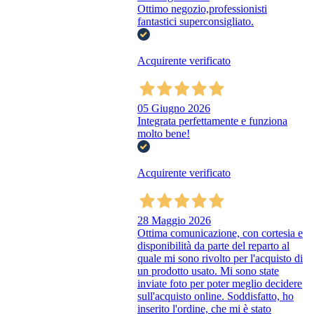
Ottimo negozio,professionisti
fantastici superconsigliato.
Acquirente verificato
05 Giugno 2026
Integrata perfettamente e funziona
molto bene!
Acquirente verificato
28 Maggio 2026
Ottima comunicazione, con cortesia e
disponibilità da parte del reparto al
quale mi sono rivolto per l'acquisto di
un prodotto usato. Mi sono state
inviate foto per poter meglio decidere
sull'acquisto online. Soddisfatto, ho
inserito l'ordine, che mi è stato