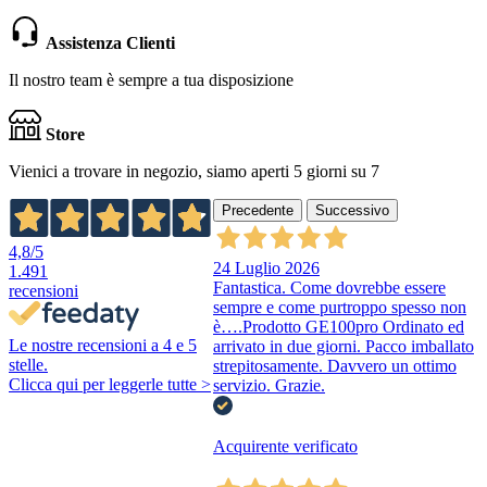
Assistenza Clienti
Il nostro team è sempre a tua disposizione
Store
Vienici a trovare in negozio, siamo aperti 5 giorni su 7
Precedente
Successivo
4,8
/5
24 Luglio 2026
1.491
Fantastica. Come dovrebbe essere
recensioni
sempre e come purtroppo spesso non
è….Prodotto GE100pro Ordinato ed
Le nostre recensioni a 4 e 5
arrivato in due giorni. Pacco imballato
stelle.
strepitosamente. Davvero un ottimo
Clicca qui per leggerle tutte >
servizio. Grazie.
Acquirente verificato