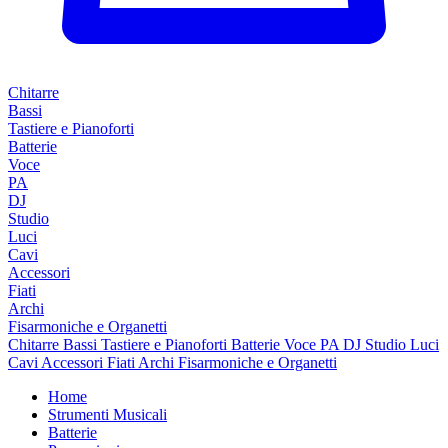
Chitarre
Bassi
Tastiere e Pianoforti
Batterie
Voce
PA
DJ
Studio
Luci
Cavi
Accessori
Fiati
Archi
Fisarmoniche e Organetti
Chitarre
Bassi
Tastiere e Pianoforti
Batterie
Voce
PA
DJ
Studio
Luci
Cavi
Accessori
Fiati
Archi
Fisarmoniche e Organetti
Home
Strumenti Musicali
Batterie