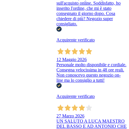
sull'acquisto online. Soddisfatto, ho
inserito l'ordine, che mi è stato
consegnato il giorno dopo. Cosa
chiedere di più? Negozio super
consigliato.
Acquirente verificato
12 Maggio 2026
Personale molto disponibile e cordiale.
Consegna velocissima in 48 ore reali.
Non conoscevo questo negozio on-
line ma lo consiglio a tutti!
Acquirente verificato
27 Marzo 2026
UN SALUTO A LUCA MAESTRO
DEL BASSO E AD ANTONIO CHE