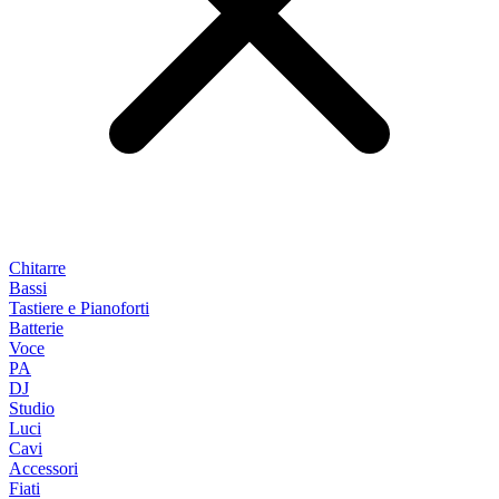
Chitarre
Bassi
Tastiere e Pianoforti
Batterie
Voce
PA
DJ
Studio
Luci
Cavi
Accessori
Fiati