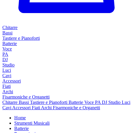
Chitarre
Bassi
Tastiere e Pianoforti
Batterie
Voce
PA
DJ
Studio
Luci
Cavi
Accessori
Fiati
Archi
Fisarmoniche e Organetti
Chitarre
Bassi
Tastiere e Pianoforti
Batterie
Voce
PA
DJ
Studio
Luci
Cavi
Accessori
Fiati
Archi
Fisarmoniche e Organetti
Home
Strumenti Musicali
Batterie