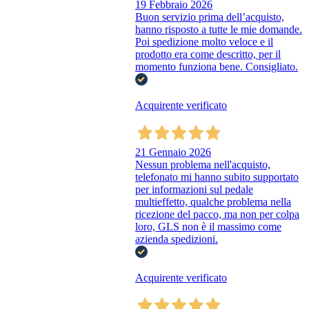
19 Febbraio 2026
Buon servizio prima dell’acquisto,
hanno risposto a tutte le mie domande.
Poi spedizione molto veloce e il
prodotto era come descritto, per il
momento funziona bene. Consigliato.
Acquirente verificato
21 Gennaio 2026
Nessun problema nell'acquisto,
telefonato mi hanno subito supportato
per informazioni sul pedale
multieffetto, qualche problema nella
ricezione del pacco, ma non per colpa
loro, GLS non è il massimo come
azienda spedizioni.
Acquirente verificato