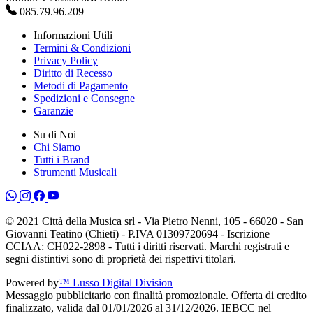
085.79.96.209
Informazioni Utili
Termini & Condizioni
Privacy Policy
Diritto di Recesso
Metodi di Pagamento
Spedizioni e Consegne
Garanzie
Su di Noi
Chi Siamo
Tutti i Brand
Strumenti Musicali
© 2021 Città della Musica srl - Via Pietro Nenni, 105 - 66020 - San
Giovanni Teatino (Chieti) - P.IVA 01309720694 - Iscrizione
CCIAA: CH022-2898 - Tutti i diritti riservati. Marchi registrati e
segni distintivi sono di proprietà dei rispettivi titolari.
Powered by
™ Lusso Digital Division
Messaggio pubblicitario con finalità promozionale. Offerta di credito
finalizzato, valida dal 01/01/2026 al 31/12/2026. IEBCC nel