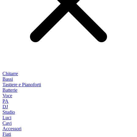
Chitarre
Bassi
Tastiere e Pianoforti
Batterie
Voce
PA
DJ
Studio
Luci
Cavi
Accessori
Fiati