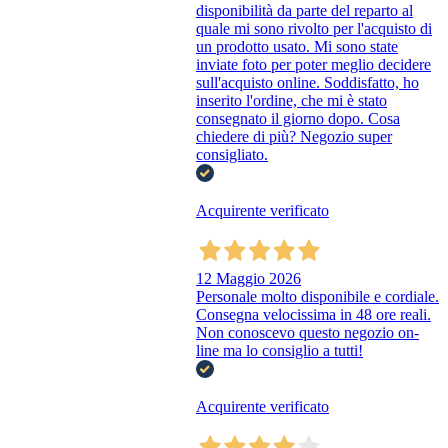
disponibilità da parte del reparto al
quale mi sono rivolto per l'acquisto di
un prodotto usato. Mi sono state
inviate foto per poter meglio decidere
sull'acquisto online. Soddisfatto, ho
inserito l'ordine, che mi è stato
consegnato il giorno dopo. Cosa
chiedere di più? Negozio super
consigliato.
Acquirente verificato
12 Maggio 2026
Personale molto disponibile e cordiale.
Consegna velocissima in 48 ore reali.
Non conoscevo questo negozio on-
line ma lo consiglio a tutti!
Acquirente verificato