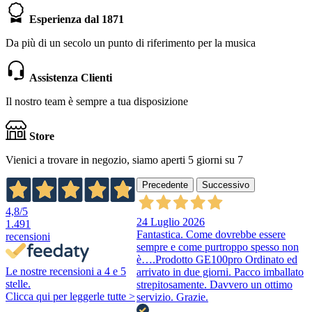
Esperienza dal 1871
Da più di un secolo un punto di riferimento per la musica
Assistenza Clienti
Il nostro team è sempre a tua disposizione
Store
Vienici a trovare in negozio, siamo aperti 5 giorni su 7
Precedente
Successivo
4,8
/5
24 Luglio 2026
1.491
Fantastica. Come dovrebbe essere
recensioni
sempre e come purtroppo spesso non
è….Prodotto GE100pro Ordinato ed
Le nostre recensioni a 4 e 5
arrivato in due giorni. Pacco imballato
stelle.
strepitosamente. Davvero un ottimo
Clicca qui per leggerle tutte >
servizio. Grazie.