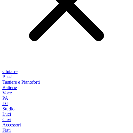
Chitarre
Bassi
Tastiere e Pianoforti
Batterie
Voce
PA
DJ
Studio
Luci
Cavi
Accessori
Fiati