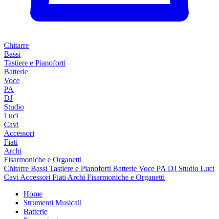
Chitarre
Bassi
Tastiere e Pianoforti
Batterie
Voce
PA
DJ
Studio
Luci
Cavi
Accessori
Fiati
Archi
Fisarmoniche e Organetti
Chitarre
Bassi
Tastiere e Pianoforti
Batterie
Voce
PA
DJ
Studio
Luci
Cavi
Accessori
Fiati
Archi
Fisarmoniche e Organetti
Home
Strumenti Musicali
Batterie