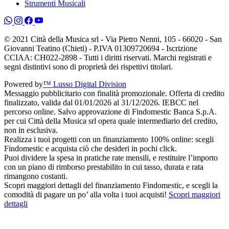
Strumenti Musicali
© 2021 Città della Musica srl - Via Pietro Nenni, 105 - 66020 - San
Giovanni Teatino (Chieti) - P.IVA 01309720694 - Iscrizione
CCIAA: CH022-2898 - Tutti i diritti riservati. Marchi registrati e
segni distintivi sono di proprietà dei rispettivi titolari.
Powered by
™ Lusso Digital Division
Messaggio pubblicitario con finalità promozionale. Offerta di credito
finalizzato, valida dal 01/01/2026 al 31/12/2026. IEBCC nel
percorso online. Salvo approvazione di Findomestic Banca S.p.A.
per cui Città della Musica srl opera quale intermediario del credito,
non in esclusiva.
Realizza i tuoi progetti con un finanziamento 100% online: scegli
Findomestic e acquista ciò che desideri in pochi click.
Puoi dividere la spesa in pratiche rate mensili, e restituire l’importo
con un piano di rimborso prestabilito in cui tasso, durata e rata
rimangono costanti.
Scopri maggiori dettagli del finanziamento Findomestic, e scegli la
comodità di pagare un po’ alla volta i tuoi acquisti!
Scopri maggiori
dettagli