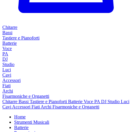
Chitarre
Bassi
Tastiere e Pianoforti
Batterie
Voce
PA
DJ
Studio
Luci
Cavi
Accessori
Fiati
Archi
Fisarmoniche e Organetti
Chitarre
Bassi
Tastiere e Pianoforti
Batterie
Voce
PA
DJ
Studio
Luci
Cavi
Accessori
Fiati
Archi
Fisarmoniche e Organetti
Home
Strumenti Musicali
Batterie