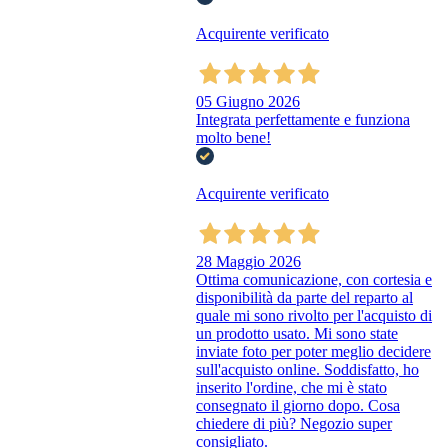
Acquirente verificato
05 Giugno 2026
Integrata perfettamente e funziona
molto bene!
Acquirente verificato
28 Maggio 2026
Ottima comunicazione, con cortesia e
disponibilità da parte del reparto al
quale mi sono rivolto per l'acquisto di
un prodotto usato. Mi sono state
inviate foto per poter meglio decidere
sull'acquisto online. Soddisfatto, ho
inserito l'ordine, che mi è stato
consegnato il giorno dopo. Cosa
chiedere di più? Negozio super
consigliato.