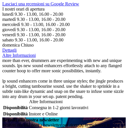
Lasciaci una recensioni su Google Review
I nostri orari di apertura
lunedì 9.30 - 13.00, 16.00 - 20.00
martedì 9.30 - 13.00, 16.00 - 20.00
mercoledì 9.30 - 13.00, 16.00 - 20.00
giovedì 9.30 - 13.00, 16.00 - 20.00
venerdì 9.30 - 13.00, 16.00 - 20.00
sabato 9.30 - 13.00, 16.00 - 20.00
domenica Chiuso
Dettagli
Altre Informazioni
more than ever, drummers are experimenting with new and unique
sounds. lps new sound enhancers effortlessly attach to any flanged
counter hoop to offer more sonic possibilities, instantly.
lp sound enhancers come in three unique styles; the jingle produces
a bright, cutting tambourine sound. use the shaker to sprinkle in a
subtle rain-like dynamic and snap on the snare to infuse some sizzle
into any drum in your set-up. patent pending.
Altre Informazioni
Disponibilità
Consegna in 1-2 giorni lavorativi
Disponibilità
Instore e Online
Iscriviti alla nostra newsletter
Iscriviti ora alla nostra newsletter per ricevere in esclusiva le