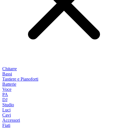
Chitarre
Bassi
Tastiere e Pianoforti
Batterie
Voce
PA
DJ
Studio
Luci
Cavi
Accessori
Fiati