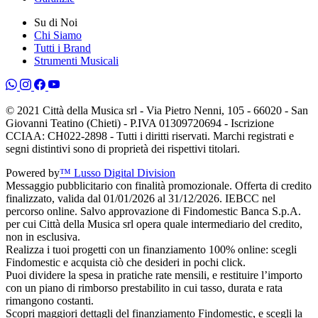
Su di Noi
Chi Siamo
Tutti i Brand
Strumenti Musicali
© 2021 Città della Musica srl - Via Pietro Nenni, 105 - 66020 - San
Giovanni Teatino (Chieti) - P.IVA 01309720694 - Iscrizione
CCIAA: CH022-2898 - Tutti i diritti riservati. Marchi registrati e
segni distintivi sono di proprietà dei rispettivi titolari.
Powered by
™ Lusso Digital Division
Messaggio pubblicitario con finalità promozionale. Offerta di credito
finalizzato, valida dal 01/01/2026 al 31/12/2026. IEBCC nel
percorso online. Salvo approvazione di Findomestic Banca S.p.A.
per cui Città della Musica srl opera quale intermediario del credito,
non in esclusiva.
Realizza i tuoi progetti con un finanziamento 100% online: scegli
Findomestic e acquista ciò che desideri in pochi click.
Puoi dividere la spesa in pratiche rate mensili, e restituire l’importo
con un piano di rimborso prestabilito in cui tasso, durata e rata
rimangono costanti.
Scopri maggiori dettagli del finanziamento Findomestic, e scegli la