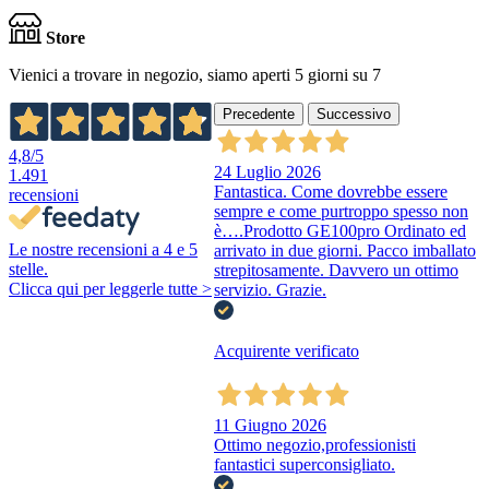
Store
Vienici a trovare in negozio, siamo aperti 5 giorni su 7
Precedente
Successivo
4,8
/5
24 Luglio 2026
1.491
Fantastica. Come dovrebbe essere
recensioni
sempre e come purtroppo spesso non
è….Prodotto GE100pro Ordinato ed
Le nostre recensioni a 4 e 5
arrivato in due giorni. Pacco imballato
stelle.
strepitosamente. Davvero un ottimo
Clicca qui per leggerle tutte >
servizio. Grazie.
Acquirente verificato
11 Giugno 2026
Ottimo negozio,professionisti
fantastici superconsigliato.