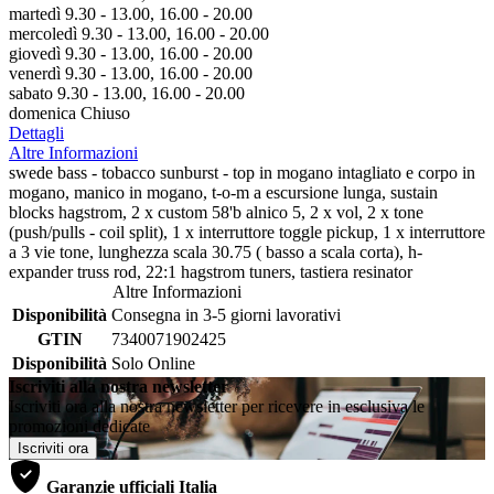
martedì 9.30 - 13.00, 16.00 - 20.00
mercoledì 9.30 - 13.00, 16.00 - 20.00
giovedì 9.30 - 13.00, 16.00 - 20.00
venerdì 9.30 - 13.00, 16.00 - 20.00
sabato 9.30 - 13.00, 16.00 - 20.00
domenica Chiuso
Dettagli
Altre Informazioni
swede bass - tobacco sunburst - top in mogano intagliato e corpo in
mogano, manico in mogano, t-o-m a escursione lunga, sustain
blocks hagstrom, 2 x custom 58'b alnico 5, 2 x vol, 2 x tone
(push/pulls - coil split), 1 x interruttore toggle pickup, 1 x interruttore
a 3 vie tone, lunghezza scala 30.75 ( basso a scala corta), h-
expander truss rod, 22:1 hagstrom tuners, tastiera resinator
Altre Informazioni
Disponibilità
Consegna in 3-5 giorni lavorativi
GTIN
7340071902425
Disponibilità
Solo Online
Iscriviti alla nostra newsletter
Iscriviti ora alla nostra newsletter per ricevere in esclusiva le
promozioni dedicate
Iscriviti ora
Garanzie ufficiali Italia