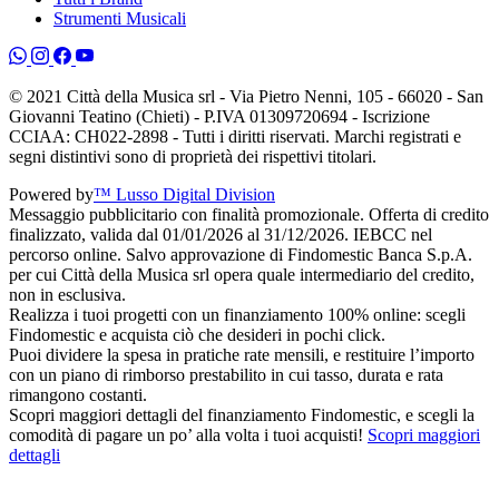
Strumenti Musicali
© 2021 Città della Musica srl - Via Pietro Nenni, 105 - 66020 - San
Giovanni Teatino (Chieti) - P.IVA 01309720694 - Iscrizione
CCIAA: CH022-2898 - Tutti i diritti riservati. Marchi registrati e
segni distintivi sono di proprietà dei rispettivi titolari.
Powered by
™ Lusso Digital Division
Messaggio pubblicitario con finalità promozionale. Offerta di credito
finalizzato, valida dal 01/01/2026 al 31/12/2026. IEBCC nel
percorso online. Salvo approvazione di Findomestic Banca S.p.A.
per cui Città della Musica srl opera quale intermediario del credito,
non in esclusiva.
Realizza i tuoi progetti con un finanziamento 100% online: scegli
Findomestic e acquista ciò che desideri in pochi click.
Puoi dividere la spesa in pratiche rate mensili, e restituire l’importo
con un piano di rimborso prestabilito in cui tasso, durata e rata
rimangono costanti.
Scopri maggiori dettagli del finanziamento Findomestic, e scegli la
comodità di pagare un po’ alla volta i tuoi acquisti!
Scopri maggiori
dettagli