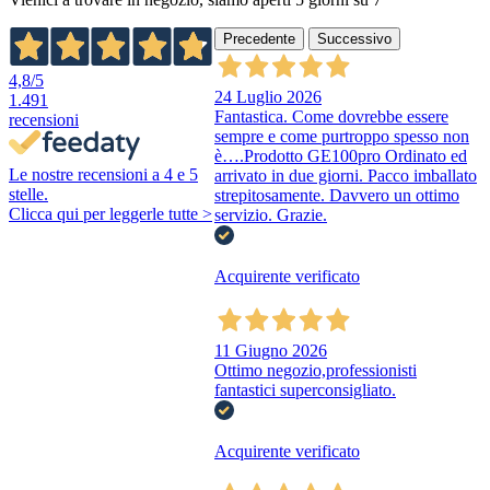
Precedente
Successivo
4,8
/5
24 Luglio 2026
1.491
Fantastica. Come dovrebbe essere
recensioni
sempre e come purtroppo spesso non
è….Prodotto GE100pro Ordinato ed
Le nostre recensioni a 4 e 5
arrivato in due giorni. Pacco imballato
stelle.
strepitosamente. Davvero un ottimo
Clicca qui per leggerle tutte >
servizio. Grazie.
Acquirente verificato
11 Giugno 2026
Ottimo negozio,professionisti
fantastici superconsigliato.
Acquirente verificato