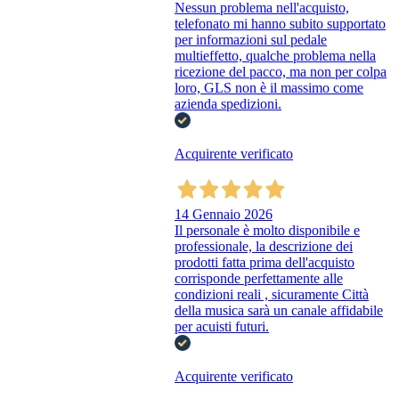
Nessun problema nell'acquisto,
telefonato mi hanno subito supportato
per informazioni sul pedale
multieffetto, qualche problema nella
ricezione del pacco, ma non per colpa
loro, GLS non è il massimo come
azienda spedizioni.
Acquirente verificato
14 Gennaio 2026
Il personale è molto disponibile e
professionale, la descrizione dei
prodotti fatta prima dell'acquisto
corrisponde perfettamente alle
condizioni reali , sicuramente Città
della musica sarà un canale affidabile
per acuisti futuri.
Acquirente verificato