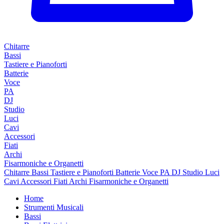
Chitarre
Bassi
Tastiere e Pianoforti
Batterie
Voce
PA
DJ
Studio
Luci
Cavi
Accessori
Fiati
Archi
Fisarmoniche e Organetti
Chitarre
Bassi
Tastiere e Pianoforti
Batterie
Voce
PA
DJ
Studio
Luci
Cavi
Accessori
Fiati
Archi
Fisarmoniche e Organetti
Home
Strumenti Musicali
Bassi