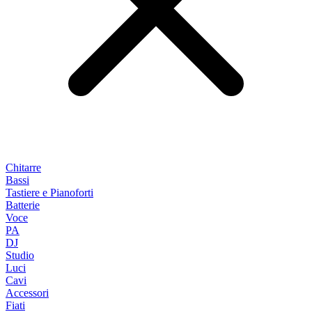
Chitarre
Bassi
Tastiere e Pianoforti
Batterie
Voce
PA
DJ
Studio
Luci
Cavi
Accessori
Fiati