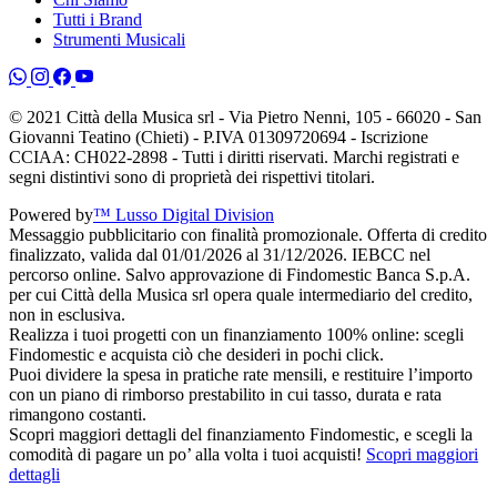
Tutti i Brand
Strumenti Musicali
© 2021 Città della Musica srl - Via Pietro Nenni, 105 - 66020 - San
Giovanni Teatino (Chieti) - P.IVA 01309720694 - Iscrizione
CCIAA: CH022-2898 - Tutti i diritti riservati. Marchi registrati e
segni distintivi sono di proprietà dei rispettivi titolari.
Powered by
™ Lusso Digital Division
Messaggio pubblicitario con finalità promozionale. Offerta di credito
finalizzato, valida dal 01/01/2026 al 31/12/2026. IEBCC nel
percorso online. Salvo approvazione di Findomestic Banca S.p.A.
per cui Città della Musica srl opera quale intermediario del credito,
non in esclusiva.
Realizza i tuoi progetti con un finanziamento 100% online: scegli
Findomestic e acquista ciò che desideri in pochi click.
Puoi dividere la spesa in pratiche rate mensili, e restituire l’importo
con un piano di rimborso prestabilito in cui tasso, durata e rata
rimangono costanti.
Scopri maggiori dettagli del finanziamento Findomestic, e scegli la
comodità di pagare un po’ alla volta i tuoi acquisti!
Scopri maggiori
dettagli