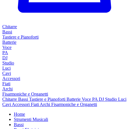
Chitarre
Bassi
Tastiere e Pianoforti
Batterie
Voce
PA
DJ
Studio
Luci
Cavi
Accessori
Fiati
Archi
Fisarmoniche e Organetti
Chitarre
Bassi
Tastiere e Pianoforti
Batterie
Voce
PA
DJ
Studio
Luci
Cavi
Accessori
Fiati
Archi
Fisarmoniche e Organetti
Home
Strumenti Musicali
Bassi