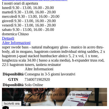
I nostri orari di apertura
lunedì 9.30 - 13.00, 16.00 - 20.00
martedì 9.30 - 13.00, 16.00 - 20.00
mercoledì 9.30 - 13.00, 16.00 - 20.00
giovedì 9.30 - 13.00, 16.00 - 20.00
venerdì 9.30 - 13.00, 16.00 - 20.00
sabato 9.30 - 13.00, 16.00 - 20.00
domenica Chiuso
Dettagli
Altre Informazioni
super swede bass - natural mahogany gloss - manico in acero thru-
body, ali in mogano, hagstrom custom individual string saddles, 2 x
hagstrom j-quad stacked humbucker alnico 5, 2 x vol, 1 x tone,
lunghezza scala 34.00 ( basso a scala media), h-expander truss rod,
22:1 hagstrom tuners, tastiera resinator
Altre Informazioni
Disponibilità
Consegna in 3-5 giorni lavorativi
GTIN
7340071902920
Disponibilità
Solo Online
Iscriviti alla nostra newsletter
Iscriviti ora alla nostra newsletter per ricevere in esclusiva le
promozioni dedicate
Iscriviti ora