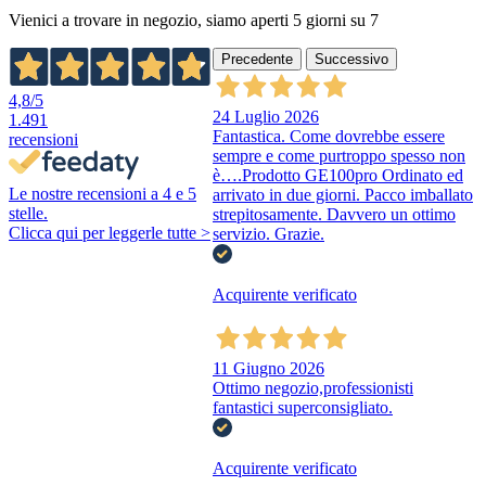
Vienici a trovare in negozio, siamo aperti 5 giorni su 7
Precedente
Successivo
4,8
/5
24 Luglio 2026
1.491
Fantastica. Come dovrebbe essere
recensioni
sempre e come purtroppo spesso non
è….Prodotto GE100pro Ordinato ed
Le nostre recensioni a 4 e 5
arrivato in due giorni. Pacco imballato
stelle.
strepitosamente. Davvero un ottimo
Clicca qui per leggerle tutte >
servizio. Grazie.
Acquirente verificato
11 Giugno 2026
Ottimo negozio,professionisti
fantastici superconsigliato.
Acquirente verificato