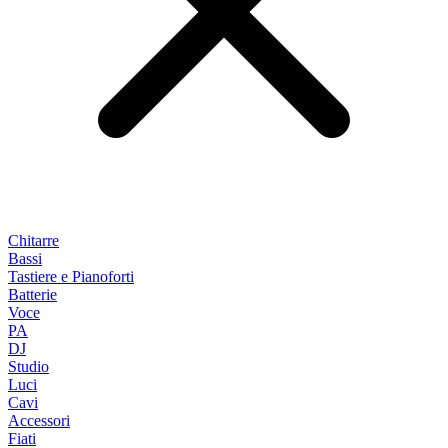
Chitarre
Bassi
Tastiere e Pianoforti
Batterie
Voce
PA
DJ
Studio
Luci
Cavi
Accessori
Fiati