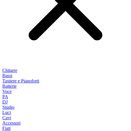
Chitarre
Bassi
Tastiere e Pianoforti
Batterie
Voce
PA
DJ
Studio
Luci
Cavi
Accessori
Fiati