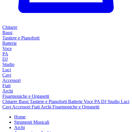
Chitarre
Bassi
Tastiere e Pianoforti
Batterie
Voce
PA
DJ
Studio
Luci
Cavi
Accessori
Fiati
Archi
Fisarmoniche e Organetti
Chitarre
Bassi
Tastiere e Pianoforti
Batterie
Voce
PA
DJ
Studio
Luci
Cavi
Accessori
Fiati
Archi
Fisarmoniche e Organetti
Home
Strumenti Musicali
Archi