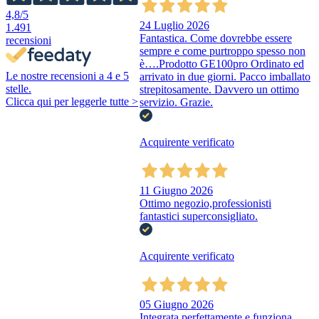
4,8
/5
24 Luglio 2026
1.491
Fantastica. Come dovrebbe essere
recensioni
sempre e come purtroppo spesso non
è….Prodotto GE100pro Ordinato ed
Le nostre recensioni a 4 e 5
arrivato in due giorni. Pacco imballato
stelle.
strepitosamente. Davvero un ottimo
Clicca qui per leggerle tutte >
servizio. Grazie.
Acquirente verificato
11 Giugno 2026
Ottimo negozio,professionisti
fantastici superconsigliato.
Acquirente verificato
05 Giugno 2026
Integrata perfettamente e funziona