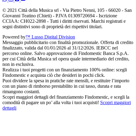
© 2021 Città della Musica srl - Via Pietro Nenni, 105 - 66020 - San
Giovanni Teatino (Chieti) - P.IVA 01309720694 - Iscrizione
CCIAA: CH022-2898 - Tutti i diritti riservati. Marchi registrati e
segni distintivi sono di proprietà dei rispettivi titolari.
Powered by
™ Lusso Digital Division
Messaggio pubblicitario con finalità promozionale. Offerta di credito
finalizzato, valida dal 01/01/2026 al 31/12/2026. IEBCC nel
percorso online. Salvo approvazione di Findomestic Banca S.p.A.
per cui Città della Musica srl opera quale intermediario del credito,
non in esclusiva.
Realizza i tuoi progetti con un finanziamento 100% online: scegli
Findomestic e acquista ciò che desideri in pochi click.
Puoi dividere la spesa in pratiche rate mensili, e restituire l’importo
con un piano di rimborso prestabilito in cui tasso, durata e rata
rimangono costanti.
Scopri maggiori dettagli del finanziamento Findomestic, e scegli la
comodità di pagare un po’ alla volta i tuoi acquisti!
Scopri maggiori
dettagli