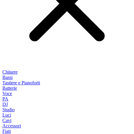
Chitarre
Bassi
Tastiere e Pianoforti
Batterie
Voce
PA
DJ
Studio
Luci
Cavi
Accessori
Fiati