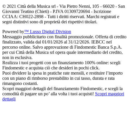
© 2021 Città della Musica srl - Via Pietro Nenni, 105 - 66020 - San
Giovanni Teatino (Chieti) - P.IVA 01309720694 - Iscrizione
CCIAA: CH022-2898 - Tutti i diritti riservati. Marchi registrati e
segni distintivi sono di proprietà dei rispettivi titolari.
Powered by
™ Lusso Digital Division
Messaggio pubblicitario con finalità promozionale. Offerta di credito
finalizzato, valida dal 01/01/2026 al 31/12/2026. IEBCC nel
percorso online. Salvo approvazione di Findomestic Banca S.p.A.
per cui Città della Musica srl opera quale intermediario del credito,
non in esclusiva.
Realizza i tuoi progetti con un finanziamento 100% online: scegli
Findomestic e acquista ciò che desideri in pochi click.
Puoi dividere la spesa in pratiche rate mensili, e restituire l’importo
con un piano di rimborso prestabilito in cui tasso, durata e rata
rimangono costanti.
Scopri maggiori dettagli del finanziamento Findomestic, e scegli la
comodità di pagare un po’ alla volta i tuoi acquisti!
Scopri maggiori
dettagli