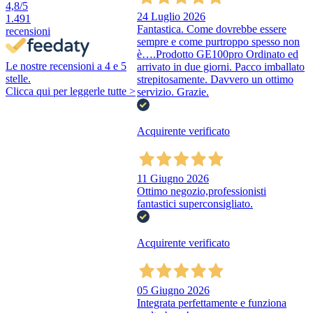
4,8
/5
24 Luglio 2026
1.491
Fantastica. Come dovrebbe essere
recensioni
sempre e come purtroppo spesso non
è….Prodotto GE100pro Ordinato ed
Le nostre recensioni a 4 e 5
arrivato in due giorni. Pacco imballato
stelle.
strepitosamente. Davvero un ottimo
Clicca qui per leggerle tutte >
servizio. Grazie.
Acquirente verificato
11 Giugno 2026
Ottimo negozio,professionisti
fantastici superconsigliato.
Acquirente verificato
05 Giugno 2026
Integrata perfettamente e funziona