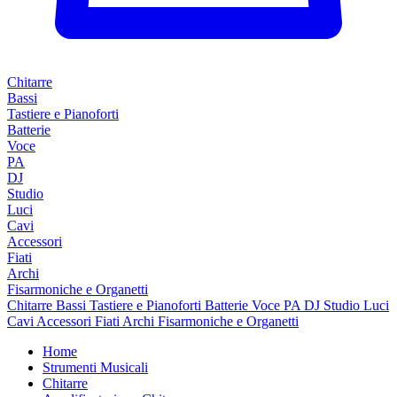
Chitarre
Bassi
Tastiere e Pianoforti
Batterie
Voce
PA
DJ
Studio
Luci
Cavi
Accessori
Fiati
Archi
Fisarmoniche e Organetti
Chitarre
Bassi
Tastiere e Pianoforti
Batterie
Voce
PA
DJ
Studio
Luci
Cavi
Accessori
Fiati
Archi
Fisarmoniche e Organetti
Home
Strumenti Musicali
Chitarre