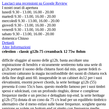
Lasciaci una recensioni su Google Review
I nostri orari di apertura
lunedì 9.30 - 13.00, 16.00 - 20.00
martedì 9.30 - 13.00, 16.00 - 20.00
mercoledì 9.30 - 13.00, 16.00 - 20.00
giovedì 9.30 - 13.00, 16.00 - 20.00
venerdì 9.30 - 13.00, 16.00 - 20.00
sabato 9.30 - 13.00, 16.00 - 20.00
domenica Chiuso
Dettagli
Altre Informazioni
celestion - classic g12h-75 creamback 12 75w 8ohm
difficile sfuggire al suono delle g12h. basta ascoltare una
registrazione di hendrix e sicuramente sentiremo tutta una serie di
g12h portare il suono della chitarra fuori dal mix. queste fedeli ri-
creazioni catturano la magia inconfondibile dei suoni di chitarra rock
della fine degli anni 60. insuperabile in un cabinet 4x12 per i suoi
elevatissimi, enormi power chords, la serie heritage g12h (55)
presenta il cono 55c/s bass. questo modello famoso per i suoi timbri
spessi e sdolcinati, con un profondo ringhio, dense e complesse
frequenze medie e un preciso e dettagliato top-end. la serie heritage
g12h (75) dotata di un cono da 75 c/s lead per un equilibrio timbrico
alternativo che d meno enfasi sulle basse frequenze. scegliete questa
versione se volete un bottom end pi stretto con frequenze medie