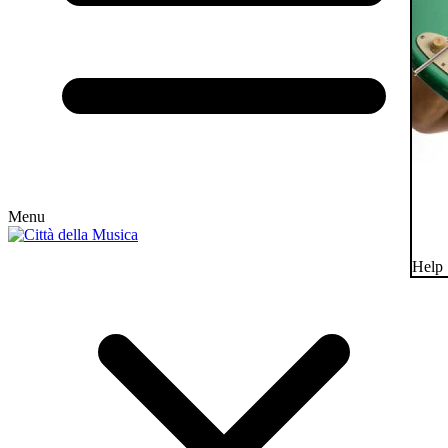
Menu
Help