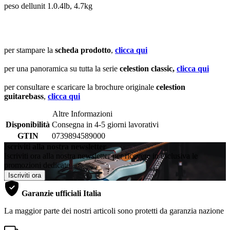
peso dellunit 1.0.4lb, 4.7kg
per stampare la
scheda prodotto
,
clicca qui
per una panoramica su tutta la serie
celestion classic,
clicca qui
per consultare e scaricare la brochure originale
celestion
guitarebass
,
clicca qui
Altre Informazioni
Disponibilità
Consegna in 4-5 giorni lavorativi
GTIN
0739894589000
Iscriviti alla nostra newsletter
Iscriviti ora alla nostra newsletter per ricevere in esclusiva le
promozioni dedicate
Iscriviti ora
Garanzie ufficiali Italia
La maggior parte dei nostri articoli sono protetti da garanzia nazione