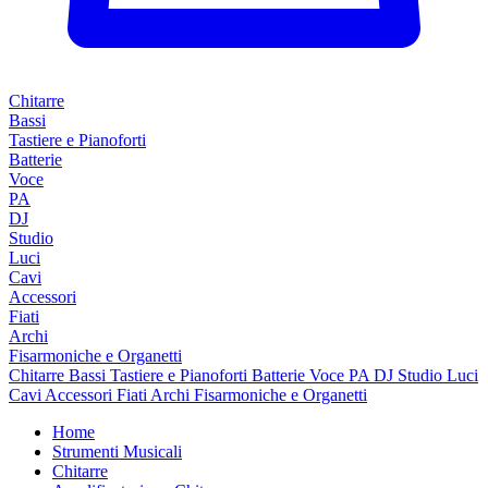
Chitarre
Bassi
Tastiere e Pianoforti
Batterie
Voce
PA
DJ
Studio
Luci
Cavi
Accessori
Fiati
Archi
Fisarmoniche e Organetti
Chitarre
Bassi
Tastiere e Pianoforti
Batterie
Voce
PA
DJ
Studio
Luci
Cavi
Accessori
Fiati
Archi
Fisarmoniche e Organetti
Home
Strumenti Musicali
Chitarre