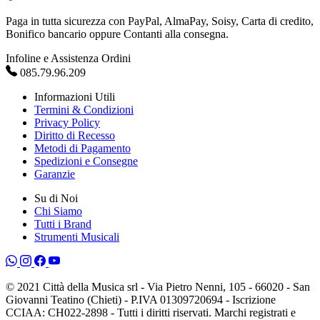
Paga in tutta sicurezza con PayPal, AlmaPay, Soisy, Carta di credito,
Bonifico bancario oppure Contanti alla consegna.
Infoline e Assistenza Ordini
085.79.96.209
Informazioni Utili
Termini & Condizioni
Privacy Policy
Diritto di Recesso
Metodi di Pagamento
Spedizioni e Consegne
Garanzie
Su di Noi
Chi Siamo
Tutti i Brand
Strumenti Musicali
© 2021 Città della Musica srl - Via Pietro Nenni, 105 - 66020 - San
Giovanni Teatino (Chieti) - P.IVA 01309720694 - Iscrizione
CCIAA: CH022-2898 - Tutti i diritti riservati. Marchi registrati e