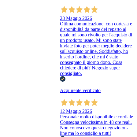
28 Maggio 2026
Ottima comunicazione, con cortesia e
disponibilità da parte del reparto al
quale mi sono rivolto per l'acquisto di
un prodotto usato. Mi sono state
inviate foto per poter meglio decidere
sull'acquisto online. Soddisfatto, ho
inserito l'ordine, che mi è stato
consegnato il giorno dopo. Cosa
chiedere di più? Negozio super
consigliato.
Acquirente verificato
12 Maggio 2026
Personale molto disponibile e cordiale.
Consegna velocissima in 48 ore reali.
Non conoscevo questo negozio on-
line ma lo consiglio a tutti!