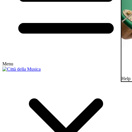
Menu
Help