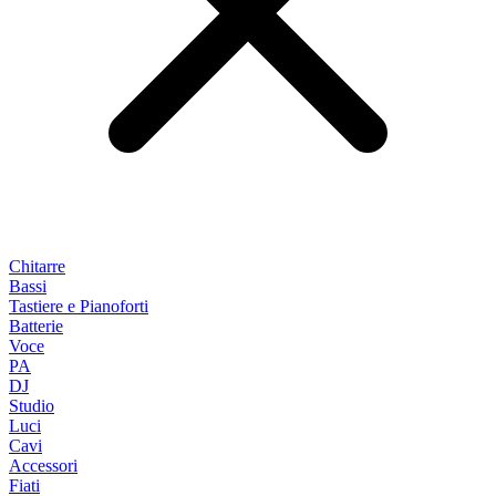
Chitarre
Bassi
Tastiere e Pianoforti
Batterie
Voce
PA
DJ
Studio
Luci
Cavi
Accessori
Fiati