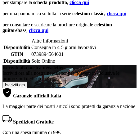
per stampare la
scheda prodotto
,
clicca qui
per una panoramica su tutta la serie
celestion classic,
clicca qui
per consultare e scaricare la brochure originale
celestion
guitarebass
,
clicca qui
Altre Informazioni
Disponibilità
Consegna in 4-5 giorni lavorativi
GTIN
0739894564601
Disponibilità
Solo Online
Iscriviti alla nostra newsletter
Iscriviti ora alla nostra newsletter per ricevere in esclusiva le
promozioni dedicate
Iscriviti ora
Garanzie ufficiali Italia
La maggior parte dei nostri articoli sono protetti da garanzia nazione
Spedizioni Gratuite
Con una spesa minima di 99€