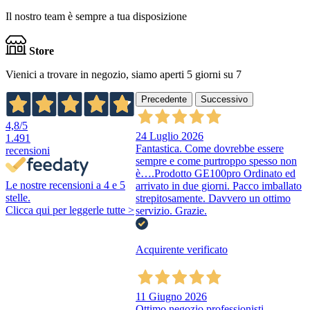
Il nostro team è sempre a tua disposizione
Store
Vienici a trovare in negozio, siamo aperti 5 giorni su 7
Precedente
Successivo
4,8
/5
24 Luglio 2026
1.491
Fantastica. Come dovrebbe essere
recensioni
sempre e come purtroppo spesso non
è….Prodotto GE100pro Ordinato ed
Le nostre recensioni a 4 e 5
arrivato in due giorni. Pacco imballato
stelle.
strepitosamente. Davvero un ottimo
Clicca qui per leggerle tutte >
servizio. Grazie.
Acquirente verificato
11 Giugno 2026
Ottimo negozio,professionisti