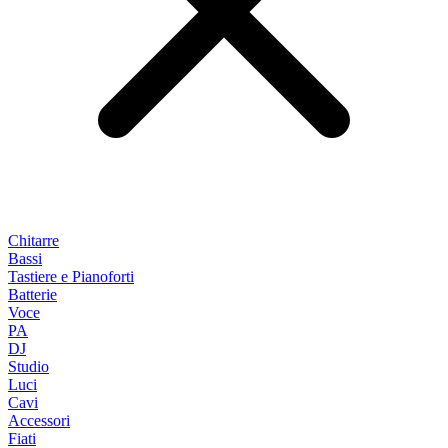
Chitarre
Bassi
Tastiere e Pianoforti
Batterie
Voce
PA
DJ
Studio
Luci
Cavi
Accessori
Fiati