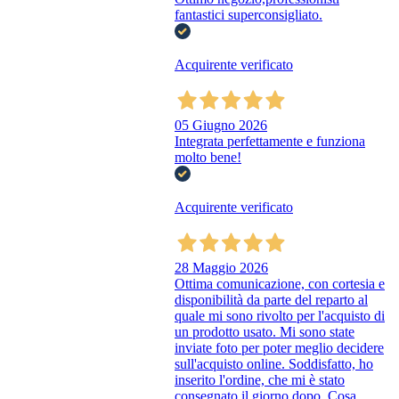
fantastici superconsigliato.
Acquirente verificato
05 Giugno 2026
Integrata perfettamente e funziona
molto bene!
Acquirente verificato
28 Maggio 2026
Ottima comunicazione, con cortesia e
disponibilità da parte del reparto al
quale mi sono rivolto per l'acquisto di
un prodotto usato. Mi sono state
inviate foto per poter meglio decidere
sull'acquisto online. Soddisfatto, ho
inserito l'ordine, che mi è stato
consegnato il giorno dopo. Cosa