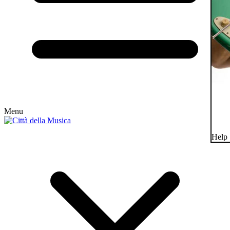
Menu
Help