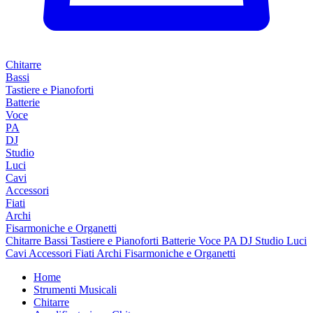
Chitarre
Bassi
Tastiere e Pianoforti
Batterie
Voce
PA
DJ
Studio
Luci
Cavi
Accessori
Fiati
Archi
Fisarmoniche e Organetti
Chitarre
Bassi
Tastiere e Pianoforti
Batterie
Voce
PA
DJ
Studio
Luci
Cavi
Accessori
Fiati
Archi
Fisarmoniche e Organetti
Home
Strumenti Musicali
Chitarre