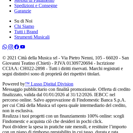
Metodi di Pagamento
Spedizioni e Consegne
Garanzie
Su di Noi
Chi Siamo
Tutti i Brand
Strumenti Musicali
© 2021 Città della Musica srl - Via Pietro Nenni, 105 - 66020 - San
Giovanni Teatino (Chieti) - P.IVA 01309720694 - Iscrizione
CCIAA: CH022-2898 - Tutti i diritti riservati. Marchi registrati e
segni distintivi sono di proprietà dei rispettivi titolari.
Powered by
™ Lusso Digital Division
Messaggio pubblicitario con finalità promozionale. Offerta di credito
finalizzato, valida dal 01/01/2026 al 31/12/2026. IEBCC nel
percorso online. Salvo approvazione di Findomestic Banca S.p.A.
per cui Città della Musica srl opera quale intermediario del credito,
non in esclusiva.
Realizza i tuoi progetti con un finanziamento 100% online: scegli
Findomestic e acquista ciò che desideri in pochi click.
Puoi dividere la spesa in pratiche rate mensili, e restituire l’importo
con un piano di rimborso prestabilito in cui tasso, durata e rata