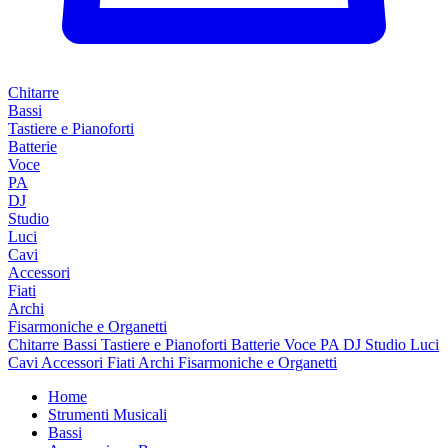
Chitarre
Bassi
Tastiere e Pianoforti
Batterie
Voce
PA
DJ
Studio
Luci
Cavi
Accessori
Fiati
Archi
Fisarmoniche e Organetti
Chitarre
Bassi
Tastiere e Pianoforti
Batterie
Voce
PA
DJ
Studio
Luci
Cavi
Accessori
Fiati
Archi
Fisarmoniche e Organetti
Home
Strumenti Musicali
Bassi