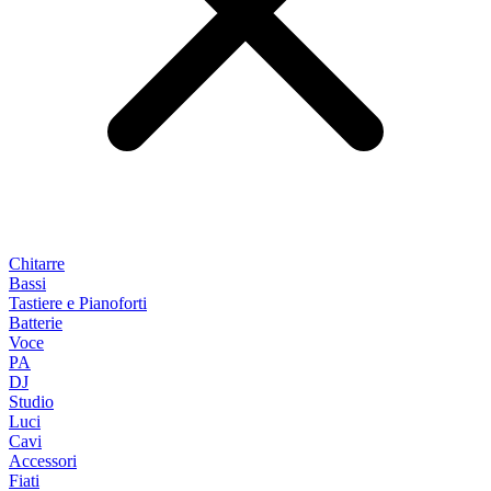
Chitarre
Bassi
Tastiere e Pianoforti
Batterie
Voce
PA
DJ
Studio
Luci
Cavi
Accessori
Fiati