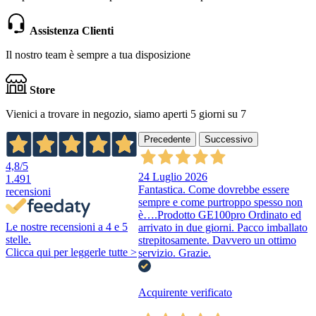
Assistenza Clienti
Il nostro team è sempre a tua disposizione
Store
Vienici a trovare in negozio, siamo aperti 5 giorni su 7
Precedente
Successivo
4,8
/5
24 Luglio 2026
1.491
Fantastica. Come dovrebbe essere
recensioni
sempre e come purtroppo spesso non
è….Prodotto GE100pro Ordinato ed
Le nostre recensioni a 4 e 5
arrivato in due giorni. Pacco imballato
stelle.
strepitosamente. Davvero un ottimo
Clicca qui per leggerle tutte >
servizio. Grazie.
Acquirente verificato