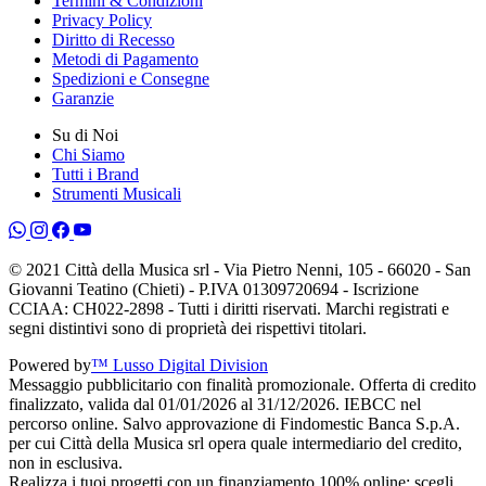
Termini & Condizioni
Privacy Policy
Diritto di Recesso
Metodi di Pagamento
Spedizioni e Consegne
Garanzie
Su di Noi
Chi Siamo
Tutti i Brand
Strumenti Musicali
© 2021 Città della Musica srl - Via Pietro Nenni, 105 - 66020 - San
Giovanni Teatino (Chieti) - P.IVA 01309720694 - Iscrizione
CCIAA: CH022-2898 - Tutti i diritti riservati. Marchi registrati e
segni distintivi sono di proprietà dei rispettivi titolari.
Powered by
™ Lusso Digital Division
Messaggio pubblicitario con finalità promozionale. Offerta di credito
finalizzato, valida dal 01/01/2026 al 31/12/2026. IEBCC nel
percorso online. Salvo approvazione di Findomestic Banca S.p.A.
per cui Città della Musica srl opera quale intermediario del credito,
non in esclusiva.
Realizza i tuoi progetti con un finanziamento 100% online: scegli