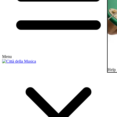
Menu
Help