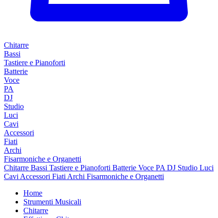
Chitarre
Bassi
Tastiere e Pianoforti
Batterie
Voce
PA
DJ
Studio
Luci
Cavi
Accessori
Fiati
Archi
Fisarmoniche e Organetti
Chitarre
Bassi
Tastiere e Pianoforti
Batterie
Voce
PA
DJ
Studio
Luci
Cavi
Accessori
Fiati
Archi
Fisarmoniche e Organetti
Home
Strumenti Musicali
Chitarre