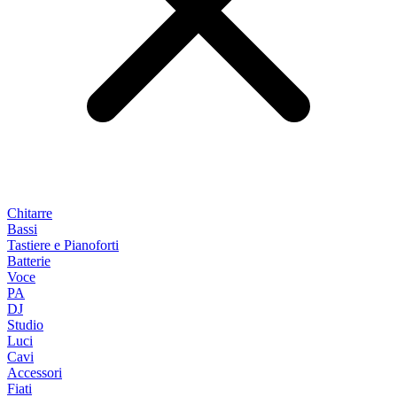
Chitarre
Bassi
Tastiere e Pianoforti
Batterie
Voce
PA
DJ
Studio
Luci
Cavi
Accessori
Fiati