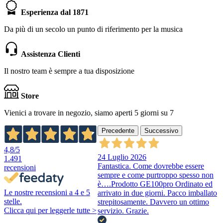
Esperienza dal 1871
Da più di un secolo un punto di riferimento per la musica
Assistenza Clienti
Il nostro team è sempre a tua disposizione
Store
Vienici a trovare in negozio, siamo aperti 5 giorni su 7
Precedente
Successivo
4,8
/5
24 Luglio 2026
1.491
Fantastica. Come dovrebbe essere
recensioni
sempre e come purtroppo spesso non
è….Prodotto GE100pro Ordinato ed
Le nostre recensioni a 4 e 5
arrivato in due giorni. Pacco imballato
stelle.
strepitosamente. Davvero un ottimo
Clicca qui per leggerle tutte >
servizio. Grazie.