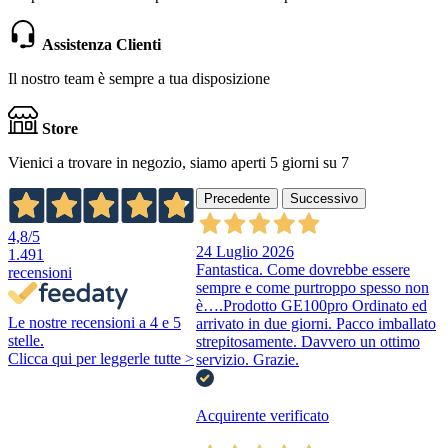
Assistenza Clienti
Il nostro team è sempre a tua disposizione
Store
Vienici a trovare in negozio, siamo aperti 5 giorni su 7
Precedente
Successivo
4,8
/5
24 Luglio 2026
1.491
Fantastica. Come dovrebbe essere
recensioni
sempre e come purtroppo spesso non
è….Prodotto GE100pro Ordinato ed
Le nostre recensioni a 4 e 5
arrivato in due giorni. Pacco imballato
stelle.
strepitosamente. Davvero un ottimo
Clicca qui per leggerle tutte >
servizio. Grazie.
Acquirente verificato