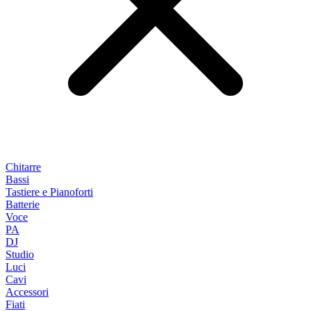
Chitarre
Bassi
Tastiere e Pianoforti
Batterie
Voce
PA
DJ
Studio
Luci
Cavi
Accessori
Fiati