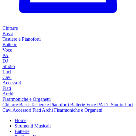
Chitarre
Bassi
Tastiere e Pianoforti
Batterie
Voce
PA
DJ
Studio
Luci
Cavi
Accessori
Fiati
Archi
Fisarmoniche e Organetti
Chitarre
Bassi
Tastiere e Pianoforti
Batterie
Voce
PA
DJ
Studio
Luci
Cavi
Accessori
Fiati
Archi
Fisarmoniche e Organetti
Home
Strumenti Musicali
Batterie