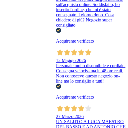
sull'acquisto online. Soddisfatto, ho
inserito l'ordine, che mi è stato
consegnato il giorno dopo. Cosa
chiedere di più? Negozio super
consigliato.
Acquirente verificato
12 Maggio 2026
Personale molto disponibile e cordiale.
Consegna velocissima in 48 ore reali.
Non conoscevo questo negozio on-
line ma lo consiglio a tutti!
Acquirente verificato
27 Marzo 2026
UN SALUTO A LUCA MAESTRO
DEL BASSO E AD ANTONIO CHE