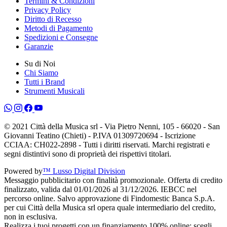
Termini & Condizioni
Privacy Policy
Diritto di Recesso
Metodi di Pagamento
Spedizioni e Consegne
Garanzie
Su di Noi
Chi Siamo
Tutti i Brand
Strumenti Musicali
© 2021 Città della Musica srl - Via Pietro Nenni, 105 - 66020 - San
Giovanni Teatino (Chieti) - P.IVA 01309720694 - Iscrizione
CCIAA: CH022-2898 - Tutti i diritti riservati. Marchi registrati e
segni distintivi sono di proprietà dei rispettivi titolari.
Powered by
™ Lusso Digital Division
Messaggio pubblicitario con finalità promozionale. Offerta di credito
finalizzato, valida dal 01/01/2026 al 31/12/2026. IEBCC nel
percorso online. Salvo approvazione di Findomestic Banca S.p.A.
per cui Città della Musica srl opera quale intermediario del credito,
non in esclusiva.
Realizza i tuoi progetti con un finanziamento 100% online: scegli