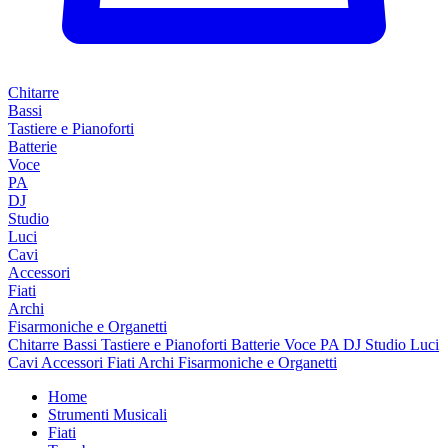
Chitarre
Bassi
Tastiere e Pianoforti
Batterie
Voce
PA
DJ
Studio
Luci
Cavi
Accessori
Fiati
Archi
Fisarmoniche e Organetti
Chitarre
Bassi
Tastiere e Pianoforti
Batterie
Voce
PA
DJ
Studio
Luci
Cavi
Accessori
Fiati
Archi
Fisarmoniche e Organetti
Home
Strumenti Musicali
Fiati