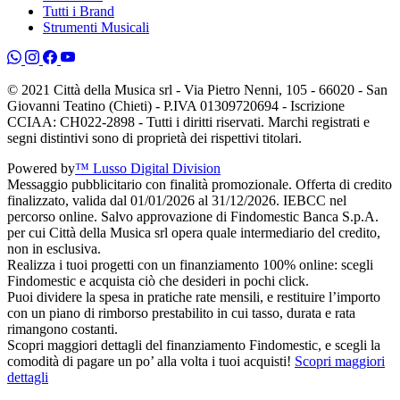
Tutti i Brand
Strumenti Musicali
© 2021 Città della Musica srl - Via Pietro Nenni, 105 - 66020 - San
Giovanni Teatino (Chieti) - P.IVA 01309720694 - Iscrizione
CCIAA: CH022-2898 - Tutti i diritti riservati. Marchi registrati e
segni distintivi sono di proprietà dei rispettivi titolari.
Powered by
™ Lusso Digital Division
Messaggio pubblicitario con finalità promozionale. Offerta di credito
finalizzato, valida dal 01/01/2026 al 31/12/2026. IEBCC nel
percorso online. Salvo approvazione di Findomestic Banca S.p.A.
per cui Città della Musica srl opera quale intermediario del credito,
non in esclusiva.
Realizza i tuoi progetti con un finanziamento 100% online: scegli
Findomestic e acquista ciò che desideri in pochi click.
Puoi dividere la spesa in pratiche rate mensili, e restituire l’importo
con un piano di rimborso prestabilito in cui tasso, durata e rata
rimangono costanti.
Scopri maggiori dettagli del finanziamento Findomestic, e scegli la
comodità di pagare un po’ alla volta i tuoi acquisti!
Scopri maggiori
dettagli