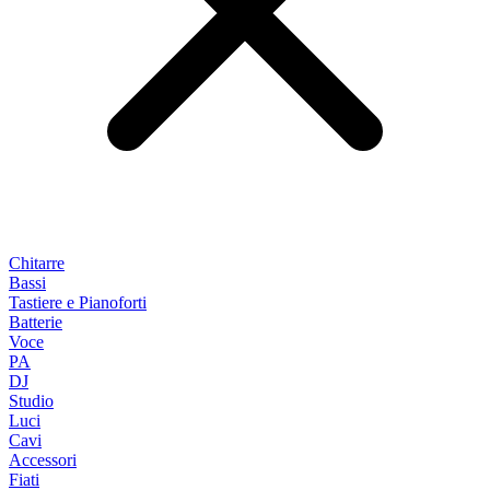
Chitarre
Bassi
Tastiere e Pianoforti
Batterie
Voce
PA
DJ
Studio
Luci
Cavi
Accessori
Fiati