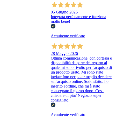
05 Giugno 2026
Integrata perfettamente e funziona
molto bene!
Acquirente verificato
28 Maggio 2026
Ottima comunicazione, con cortesia e
disponibilità da parte del reparto al
quale mi sono rivolto per l'acquisto di
un prodotto usato. Mi sono state
inviate foto per poter meglio decidere
sull'acquisto online. Soddisfatto, ho
inserito l'ordine, che mi è stato
consegnato il giorno dopo. Cosa
chiedere di più? Negozio super
consigliato.
Acquirente verificato