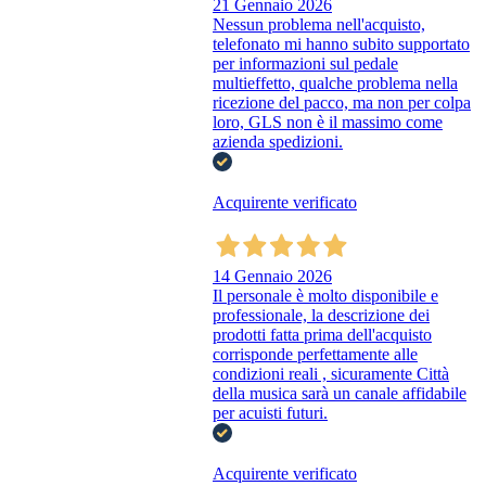
21 Gennaio 2026
Nessun problema nell'acquisto,
telefonato mi hanno subito supportato
per informazioni sul pedale
multieffetto, qualche problema nella
ricezione del pacco, ma non per colpa
loro, GLS non è il massimo come
azienda spedizioni.
Acquirente verificato
14 Gennaio 2026
Il personale è molto disponibile e
professionale, la descrizione dei
prodotti fatta prima dell'acquisto
corrisponde perfettamente alle
condizioni reali , sicuramente Città
della musica sarà un canale affidabile
per acuisti futuri.
Acquirente verificato