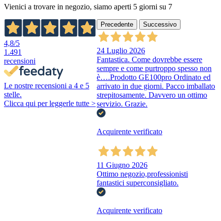
Vienici a trovare in negozio, siamo aperti 5 giorni su 7
Precedente
Successivo
4,8
/5
24 Luglio 2026
1.491
Fantastica. Come dovrebbe essere
recensioni
sempre e come purtroppo spesso non
è….Prodotto GE100pro Ordinato ed
Le nostre recensioni a 4 e 5
arrivato in due giorni. Pacco imballato
stelle.
strepitosamente. Davvero un ottimo
Clicca qui per leggerle tutte >
servizio. Grazie.
Acquirente verificato
11 Giugno 2026
Ottimo negozio,professionisti
fantastici superconsigliato.
Acquirente verificato