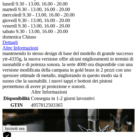
lunedì 9.30 - 13.00, 16.00 - 20.00
martedì 9.30 - 13.00, 16.00 - 20.00
mercoledì 9.30 - 13.00, 16.00 - 20.00
giovedì 9.30 - 13.00, 16.00 - 20.00
venerdì 9.30 - 13.00, 16.00 - 20.00
sabato 9.30 - 13.00, 16.00 - 20.00
domenica Chiuso
Dettagli
Altre Informazioni
mantenendo lo stesso design di base del modello di grande successo
ytr-4335g, la nuova versione offre alcuni miglioramenti in termini di
suonabilit e di potenza sonora. la serie 4000 ora disponibile con una
versione modificata della campana in gold brass in 2 pezzi con uno
spessore ottimale di metallo, migliorando in questo modo sia il
suono che la suonabilit. i nuovi tappi e bottoni dei pistoni
permettono di avere pi proiezione e sonorit.
Altre Informazioni
Disponibilità
Consegna in 1-2 giorni lavorativi
GTIN
4957812503365
Iscriviti alla nostra newsletter
Iscriviti ora alla nostra newsletter per ricevere in esclusiva le
promozioni dedicate
Iscriviti ora