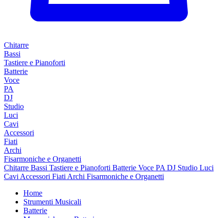
Chitarre
Bassi
Tastiere e Pianoforti
Batterie
Voce
PA
DJ
Studio
Luci
Cavi
Accessori
Fiati
Archi
Fisarmoniche e Organetti
Chitarre
Bassi
Tastiere e Pianoforti
Batterie
Voce
PA
DJ
Studio
Luci
Cavi
Accessori
Fiati
Archi
Fisarmoniche e Organetti
Home
Strumenti Musicali
Batterie