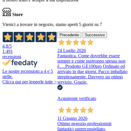
Store
Vienici a trovare in negozio, siamo aperti 5 giorni su 7
Precedente
Successivo
4,8
/5
24 Luglio 2026
1.491
Fantastica. Come dovrebbe essere
recensioni
sempre e come purtroppo spesso non
è….Prodotto GE100pro Ordinato ed
Le nostre recensioni a 4 e 5
arrivato in due giorni. Pacco imballato
stelle.
strepitosamente. Davvero un ottimo
Clicca qui per leggerle tutte >
servizio. Grazie.
Acquirente verificato
11 Giugno 2026
Ottimo negozio,professionisti
fantastici superconsigliato.