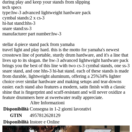
during play and keep your stands from slipping
tech specs
type:hw-3 advanced lightweight hardware pack
cymbal stands:2 x cs-3
hi-hat stand:hhs-3
snare stand:ss-3
manufacturer part number:hw-3
stellar 4-piece stand pack from yamaha
travel light and play hard. this is the motto for yamaha's newest
crosstown line of portable, sturdy drum hardware, and it's a line that
lives up to its slogan. the hw-3 advanced lightweight hardware pack
brings you the best of this line with two cs-3 cymbal stands, one ss-3
snare stand, and one hhs-3 hi-hat stand. each of these stands is made
from durable, lightweight aluminum, offering a 25%34% lighter
choice over similar hardware and making setups and tear-downs
easier. each stand also features a modern, satin finish with a classic
shine that is fingerprint and scuff-resistant and will never oxidize a
feature drummers here at sweetwater really appreciate.
Altre Informazioni
Disponibilità
Consegna in 1-2 giorni lavorativi
GTIN
4957812628129
Disponibilità
Instore e Online
Iscriviti alla nostra newsletter