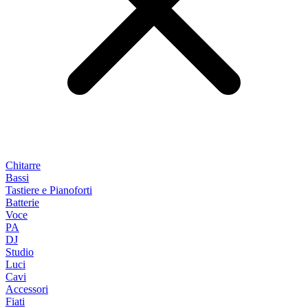
Chitarre
Bassi
Tastiere e Pianoforti
Batterie
Voce
PA
DJ
Studio
Luci
Cavi
Accessori
Fiati