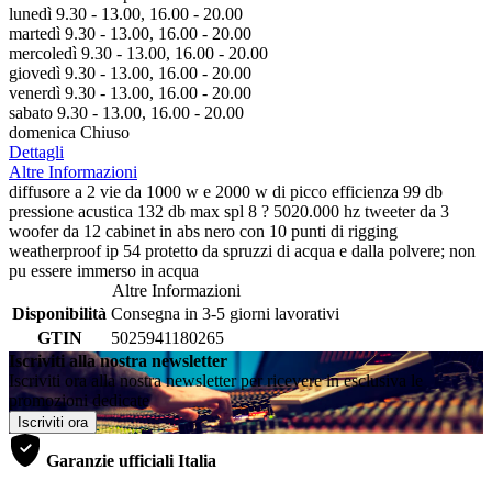
lunedì 9.30 - 13.00, 16.00 - 20.00
martedì 9.30 - 13.00, 16.00 - 20.00
mercoledì 9.30 - 13.00, 16.00 - 20.00
giovedì 9.30 - 13.00, 16.00 - 20.00
venerdì 9.30 - 13.00, 16.00 - 20.00
sabato 9.30 - 13.00, 16.00 - 20.00
domenica Chiuso
Dettagli
Altre Informazioni
diffusore a 2 vie da 1000 w e 2000 w di picco efficienza 99 db
pressione acustica 132 db max spl 8 ? 5020.000 hz tweeter da 3
woofer da 12 cabinet in abs nero con 10 punti di rigging
weatherproof ip 54 protetto da spruzzi di acqua e dalla polvere; non
pu essere immerso in acqua
Altre Informazioni
Disponibilità
Consegna in 3-5 giorni lavorativi
GTIN
5025941180265
Iscriviti alla nostra newsletter
Iscriviti ora alla nostra newsletter per ricevere in esclusiva le
promozioni dedicate
Iscriviti ora
Garanzie ufficiali Italia