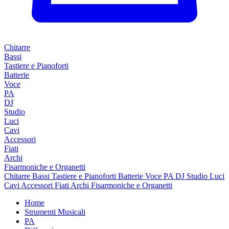
Chitarre
Bassi
Tastiere e Pianoforti
Batterie
Voce
PA
DJ
Studio
Luci
Cavi
Accessori
Fiati
Archi
Fisarmoniche e Organetti
Chitarre
Bassi
Tastiere e Pianoforti
Batterie
Voce
PA
DJ
Studio
Luci
Cavi
Accessori
Fiati
Archi
Fisarmoniche e Organetti
Home
Strumenti Musicali
PA