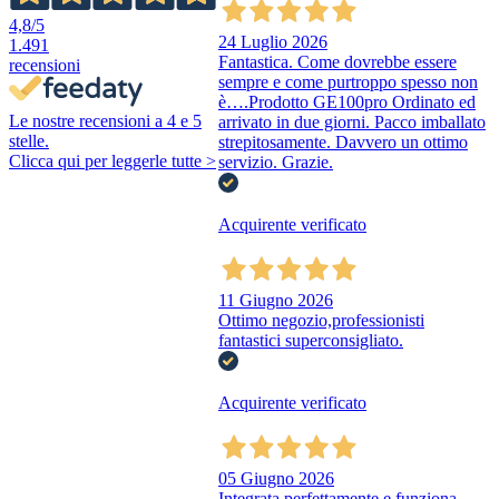
4,8
/5
24 Luglio 2026
1.491
Fantastica. Come dovrebbe essere
recensioni
sempre e come purtroppo spesso non
è….Prodotto GE100pro Ordinato ed
Le nostre recensioni a 4 e 5
arrivato in due giorni. Pacco imballato
stelle.
strepitosamente. Davvero un ottimo
Clicca qui per leggerle tutte >
servizio. Grazie.
Acquirente verificato
11 Giugno 2026
Ottimo negozio,professionisti
fantastici superconsigliato.
Acquirente verificato
05 Giugno 2026
Integrata perfettamente e funziona