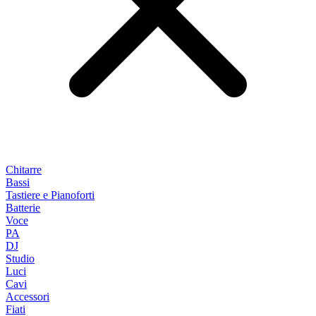
Chitarre
Bassi
Tastiere e Pianoforti
Batterie
Voce
PA
DJ
Studio
Luci
Cavi
Accessori
Fiati