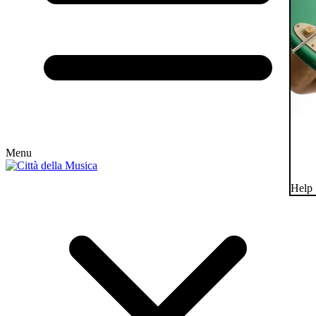
Menu
Help