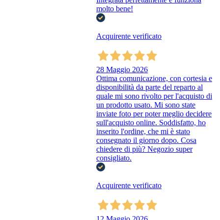
molto bene!
Acquirente verificato
28 Maggio 2026
Ottima comunicazione, con cortesia e
disponibilità da parte del reparto al
quale mi sono rivolto per l'acquisto di
un prodotto usato. Mi sono state
inviate foto per poter meglio decidere
sull'acquisto online. Soddisfatto, ho
inserito l'ordine, che mi è stato
consegnato il giorno dopo. Cosa
chiedere di più? Negozio super
consigliato.
Acquirente verificato
12 Maggio 2026