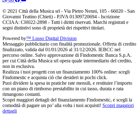
© 2021 Città della Musica srl - Via Pietro Nenni, 105 - 66020 - San
Giovanni Teatino (Chieti) - P.IVA 01309720694 - Iscrizione
CCIAA: CH022-2898 - Tutti i diritti riservati. Marchi registrati e
segni distintivi sono di proprietà dei rispettivi titolari.
Powered by
™ Lusso Digital Division
Messaggio pubblicitario con finalità promozionale. Offerta di credito
finalizzato, valida dal 01/01/2026 al 31/12/2026. IEBCC nel
percorso online. Salvo approvazione di Findomestic Banca S.p.A.
per cui Città della Musica srl opera quale intermediario del credito,
non in esclusiva.
Realizza i tuoi progetti con un finanziamento 100% online: scegli
Findomestic e acquista ciò che desideri in pochi click.
Puoi dividere la spesa in pratiche rate mensili, e restituire l’importo
con un piano di rimborso prestabilito in cui tasso, durata e rata
rimangono costanti.
Scopri maggiori dettagli del finanziamento Findomestic, e scegli la
comodità di pagare un po’ alla volta i tuoi acquisti!
Scopri maggiori
dettagli