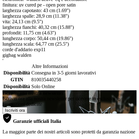
finitura: uv cured pe - open pore satin
larghezza capotasto: 43 cm (1.69'')
larghezza spalle: 28,9 cm (11.38'')
vita: 24,13 cm (9.5'')
larghezza fianchi: 40,32 cm (15.88'')
profondit: 11,75 cm (4.63'')
lunghezza corpo: 50,44 cm (19.86'')
lunghezza scala: 64,77 cm (25.5'')
corde d'addario exp11
gigbag walden
'
Altre Informazioni
Disponibilità
Consegna in 3-5 giorni lavorativi
GTIN
810035440258
Disponibilità
Solo Online
Iscriviti alla nostra newsletter
Iscriviti ora alla nostra newsletter per ricevere in esclusiva le
promozioni dedicate
Iscriviti ora
Garanzie ufficiali Italia
La maggior parte dei nostri articoli sono protetti da garanzia nazione