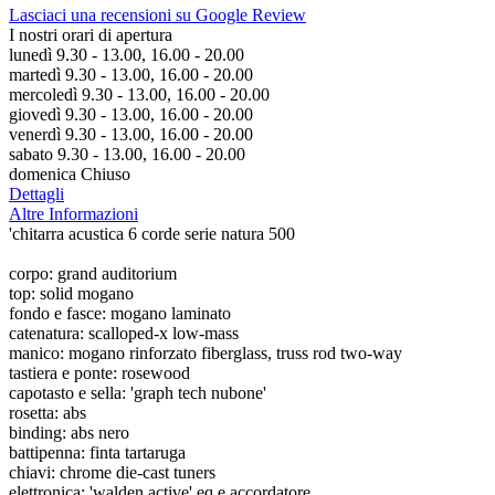
Lasciaci una recensioni su Google Review
I nostri orari di apertura
lunedì 9.30 - 13.00, 16.00 - 20.00
martedì 9.30 - 13.00, 16.00 - 20.00
mercoledì 9.30 - 13.00, 16.00 - 20.00
giovedì 9.30 - 13.00, 16.00 - 20.00
venerdì 9.30 - 13.00, 16.00 - 20.00
sabato 9.30 - 13.00, 16.00 - 20.00
domenica Chiuso
Dettagli
Altre Informazioni
'chitarra acustica 6 corde serie natura 500
corpo: grand auditorium
top: solid mogano
fondo e fasce: mogano laminato
catenatura: scalloped-x low-mass
manico: mogano rinforzato fiberglass, truss rod two-way
tastiera e ponte: rosewood
capotasto e sella: 'graph tech nubone'
rosetta: abs
binding: abs nero
battipenna: finta tartaruga
chiavi: chrome die-cast tuners
elettronica: 'walden active' eq e accordatore