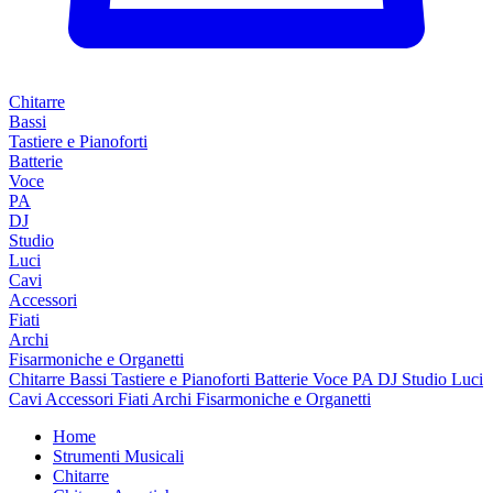
Chitarre
Bassi
Tastiere e Pianoforti
Batterie
Voce
PA
DJ
Studio
Luci
Cavi
Accessori
Fiati
Archi
Fisarmoniche e Organetti
Chitarre
Bassi
Tastiere e Pianoforti
Batterie
Voce
PA
DJ
Studio
Luci
Cavi
Accessori
Fiati
Archi
Fisarmoniche e Organetti
Home
Strumenti Musicali
Chitarre