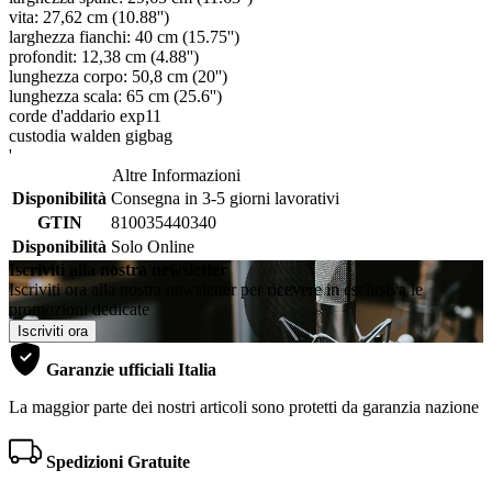
vita: 27,62 cm (10.88'')
larghezza fianchi: 40 cm (15.75'')
profondit: 12,38 cm (4.88'')
lunghezza corpo: 50,8 cm (20'')
lunghezza scala: 65 cm (25.6'')
corde d'addario exp11
custodia walden gigbag
'
Altre Informazioni
Disponibilità
Consegna in 3-5 giorni lavorativi
GTIN
810035440340
Disponibilità
Solo Online
Iscriviti alla nostra newsletter
Iscriviti ora alla nostra newsletter per ricevere in esclusiva le
promozioni dedicate
Iscriviti ora
Garanzie ufficiali Italia
La maggior parte dei nostri articoli sono protetti da garanzia nazione
Spedizioni Gratuite