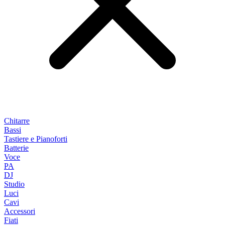
Chitarre
Bassi
Tastiere e Pianoforti
Batterie
Voce
PA
DJ
Studio
Luci
Cavi
Accessori
Fiati