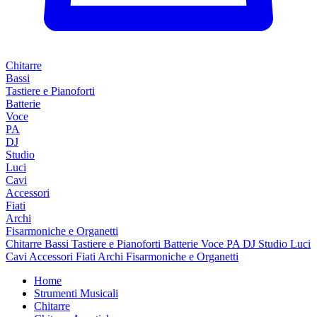
Chitarre
Bassi
Tastiere e Pianoforti
Batterie
Voce
PA
DJ
Studio
Luci
Cavi
Accessori
Fiati
Archi
Fisarmoniche e Organetti
Chitarre
Bassi
Tastiere e Pianoforti
Batterie
Voce
PA
DJ
Studio
Luci
Cavi
Accessori
Fiati
Archi
Fisarmoniche e Organetti
Home
Strumenti Musicali
Chitarre