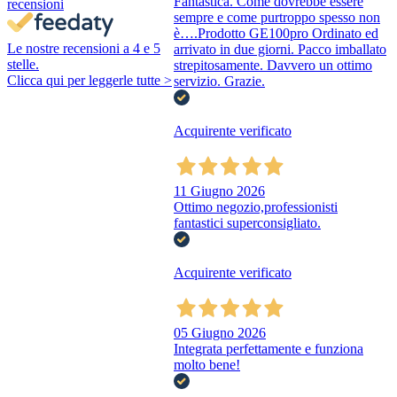
Fantastica. Come dovrebbe essere
recensioni
sempre e come purtroppo spesso non
è….Prodotto GE100pro Ordinato ed
Le nostre recensioni a 4 e 5
arrivato in due giorni. Pacco imballato
stelle.
strepitosamente. Davvero un ottimo
Clicca qui per leggerle tutte >
servizio. Grazie.
Acquirente verificato
11 Giugno 2026
Ottimo negozio,professionisti
fantastici superconsigliato.
Acquirente verificato
05 Giugno 2026
Integrata perfettamente e funziona
molto bene!