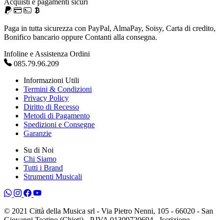
Acquisti e pagamenti sicuri
Paga in tutta sicurezza con PayPal, AlmaPay, Soisy, Carta di credito,
Bonifico bancario oppure Contanti alla consegna.
Infoline e Assistenza Ordini
085.79.96.209
Informazioni Utili
Termini & Condizioni
Privacy Policy
Diritto di Recesso
Metodi di Pagamento
Spedizioni e Consegne
Garanzie
Su di Noi
Chi Siamo
Tutti i Brand
Strumenti Musicali
© 2021 Città della Musica srl - Via Pietro Nenni, 105 - 66020 - San
Giovanni Teatino (Chieti) - P.IVA 01309720694 - Iscrizione