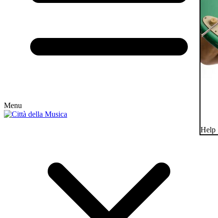
Menu
Help