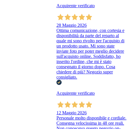
Acquirente verificato
28 Maggio 2026
Ottima comunicazione, con cortesia e
disponibilità da parte del reparto al
quale mi sono rivolto per l'acquisto di
un prodotto usato. Mi sono state
inviate foto per poter meglio decidere
sull'acquisto online. Soddisfatto, ho
inserito l'ordine, che mi è stato
consegnato il giorno dopo. Cosa
chiedere di più? Negozio super
consigliato.
Acquirente verificato
12 Maggio 2026
Personale molto disponibile e cordiale.
Consegna velocissima in 48 ore reali.
Non conoscevo questo negozio on-