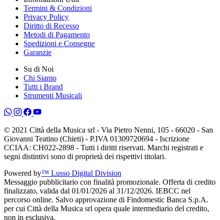
Termini & Condizioni
Privacy Policy
Diritto di Recesso
Metodi di Pagamento
Spedizioni e Consegne
Garanzie
Su di Noi
Chi Siamo
Tutti i Brand
Strumenti Musicali
© 2021 Città della Musica srl - Via Pietro Nenni, 105 - 66020 - San
Giovanni Teatino (Chieti) - P.IVA 01309720694 - Iscrizione
CCIAA: CH022-2898 - Tutti i diritti riservati. Marchi registrati e
segni distintivi sono di proprietà dei rispettivi titolari.
Powered by
™ Lusso Digital Division
Messaggio pubblicitario con finalità promozionale. Offerta di credito
finalizzato, valida dal 01/01/2026 al 31/12/2026. IEBCC nel
percorso online. Salvo approvazione di Findomestic Banca S.p.A.
per cui Città della Musica srl opera quale intermediario del credito,
non in esclusiva.