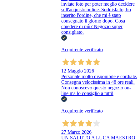
inviate foto per poter meglio decidere
sull'acquisto online. Soddisfatto, ho
inserito l'ordine, che mi è stato
consegnato il giorno dopo. Cosa
chiedere di più? Negozio super
consigliato.
Acquirente verificato
12 Maggio 2026
Personale molto disponibile e cordiale.
Consegna velocissima in 48 ore reali.
Non conoscevo questo negozio on-
line ma lo consiglio a tutti!
Acquirente verificato
27 Marzo 2026
UN SALUTO A LUCA MAESTRO