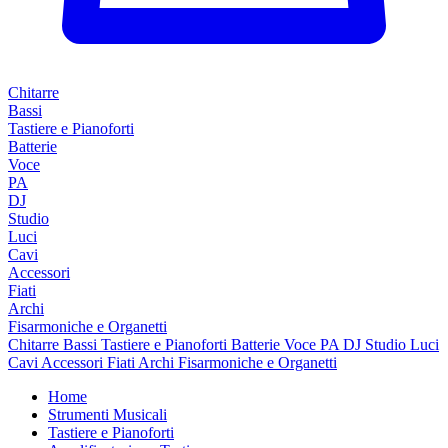
Chitarre
Bassi
Tastiere e Pianoforti
Batterie
Voce
PA
DJ
Studio
Luci
Cavi
Accessori
Fiati
Archi
Fisarmoniche e Organetti
Chitarre
Bassi
Tastiere e Pianoforti
Batterie
Voce
PA
DJ
Studio
Luci
Cavi
Accessori
Fiati
Archi
Fisarmoniche e Organetti
Home
Strumenti Musicali
Tastiere e Pianoforti