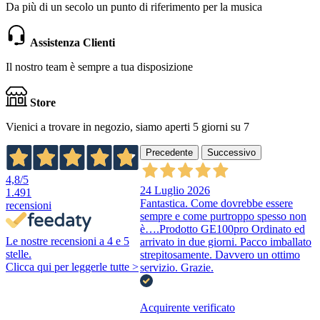
Da più di un secolo un punto di riferimento per la musica
Assistenza Clienti
Il nostro team è sempre a tua disposizione
Store
Vienici a trovare in negozio, siamo aperti 5 giorni su 7
Precedente
Successivo
4,8
/5
24 Luglio 2026
1.491
Fantastica. Come dovrebbe essere
recensioni
sempre e come purtroppo spesso non
è….Prodotto GE100pro Ordinato ed
Le nostre recensioni a 4 e 5
arrivato in due giorni. Pacco imballato
stelle.
strepitosamente. Davvero un ottimo
Clicca qui per leggerle tutte >
servizio. Grazie.
Acquirente verificato