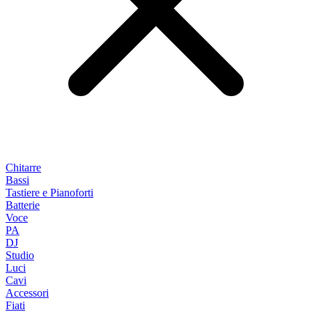
Chitarre
Bassi
Tastiere e Pianoforti
Batterie
Voce
PA
DJ
Studio
Luci
Cavi
Accessori
Fiati