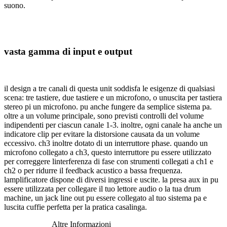
suono.
vasta gamma di input e output
il design a tre canali di questa unit soddisfa le esigenze di qualsiasi
scena: tre tastiere, due tastiere e un microfono, o unuscita per tastiera
stereo pi un microfono. pu anche fungere da semplice sistema pa.
oltre a un volume principale, sono previsti controlli del volume
indipendenti per ciascun canale 1-3. inoltre, ogni canale ha anche un
indicatore clip per evitare la distorsione causata da un volume
eccessivo. ch3 inoltre dotato di un interruttore phase. quando un
microfono collegato a ch3, questo interruttore pu essere utilizzato
per correggere linterferenza di fase con strumenti collegati a ch1 e
ch2 o per ridurre il feedback acustico a bassa frequenza.
lamplificatore dispone di diversi ingressi e uscite. la presa aux in pu
essere utilizzata per collegare il tuo lettore audio o la tua drum
machine, un jack line out pu essere collegato al tuo sistema pa e
luscita cuffie perfetta per la pratica casalinga.
Altre Informazioni