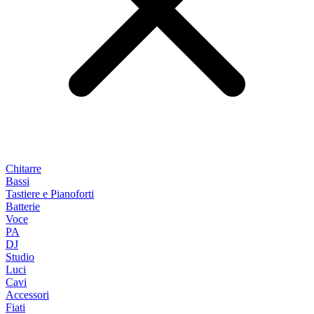
Chitarre
Bassi
Tastiere e Pianoforti
Batterie
Voce
PA
DJ
Studio
Luci
Cavi
Accessori
Fiati