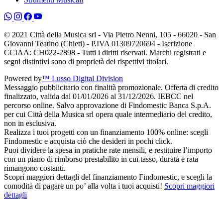
© 2021 Città della Musica srl - Via Pietro Nenni, 105 - 66020 - San
Giovanni Teatino (Chieti) - P.IVA 01309720694 - Iscrizione
CCIAA: CH022-2898 - Tutti i diritti riservati. Marchi registrati e
segni distintivi sono di proprietà dei rispettivi titolari.
Powered by
™ Lusso Digital Division
Messaggio pubblicitario con finalità promozionale. Offerta di credito
finalizzato, valida dal 01/01/2026 al 31/12/2026. IEBCC nel
percorso online. Salvo approvazione di Findomestic Banca S.p.A.
per cui Città della Musica srl opera quale intermediario del credito,
non in esclusiva.
Realizza i tuoi progetti con un finanziamento 100% online: scegli
Findomestic e acquista ciò che desideri in pochi click.
Puoi dividere la spesa in pratiche rate mensili, e restituire l’importo
con un piano di rimborso prestabilito in cui tasso, durata e rata
rimangono costanti.
Scopri maggiori dettagli del finanziamento Findomestic, e scegli la
comodità di pagare un po’ alla volta i tuoi acquisti!
Scopri maggiori
dettagli