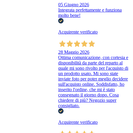
05 Giugno 2026
Integrata perfettamente e funziona
molto bene!
Acquirente verificato
28 Maggio 2026
Ottima comunicazione, con cortesia e
disponibilità da parte del reparto al
quale mi sono rivolto per l'acquisto di
un prodotto usato. Mi sono state
inviate foto per poter meglio decidere
sull'acquisto online. Soddisfatto, ho
inserito l'ordine, che mi è stato
consegnato il giorno dopo. Cosa
chiedere di più? Negozio super
consigliato.
Acquirente verificato