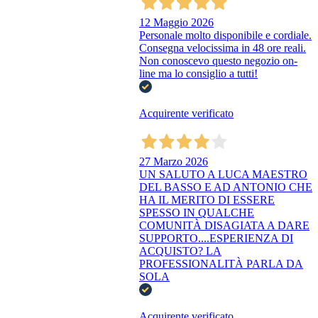
12 Maggio 2026
Personale molto disponibile e cordiale.
Consegna velocissima in 48 ore reali.
Non conoscevo questo negozio on-
line ma lo consiglio a tutti!
Acquirente verificato
27 Marzo 2026
UN SALUTO A LUCA MAESTRO
DEL BASSO E AD ANTONIO CHE
HA IL MERITO DI ESSERE
SPESSO IN QUALCHE
COMUNITÀ DISAGIATA A DARE
SUPPORTO....ESPERIENZA DI
ACQUISTO? LA
PROFESSIONALITÀ PARLA DA
SOLA
Acquirente verificato