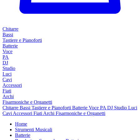
Chitarre
Bassi
Tastiere e Pianoforti
Batterie
Voce
PA
DJ
Studio
Luci
Cavi
Accessori
Fiati
Archi
Fisarmoniche e Organetti
Chitarre
Bassi
Tastiere e Pianoforti
Batterie
Voce
PA
DJ
Studio
Luci
Cavi
Accessori
Fiati
Archi
Fisarmoniche e Organetti
Home
Strumenti Musicali
Batterie