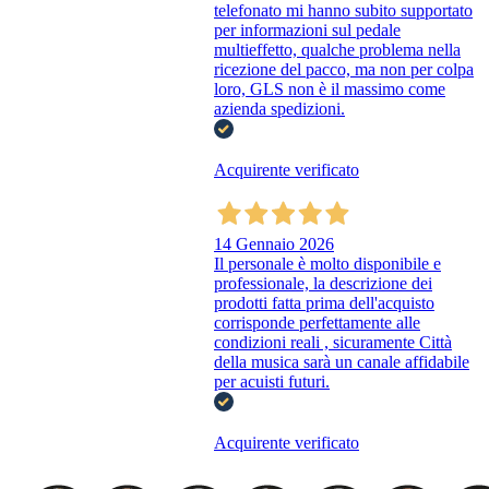
telefonato mi hanno subito supportato
per informazioni sul pedale
multieffetto, qualche problema nella
ricezione del pacco, ma non per colpa
loro, GLS non è il massimo come
azienda spedizioni.
Acquirente verificato
14 Gennaio 2026
Il personale è molto disponibile e
professionale, la descrizione dei
prodotti fatta prima dell'acquisto
corrisponde perfettamente alle
condizioni reali , sicuramente Città
della musica sarà un canale affidabile
per acuisti futuri.
Acquirente verificato