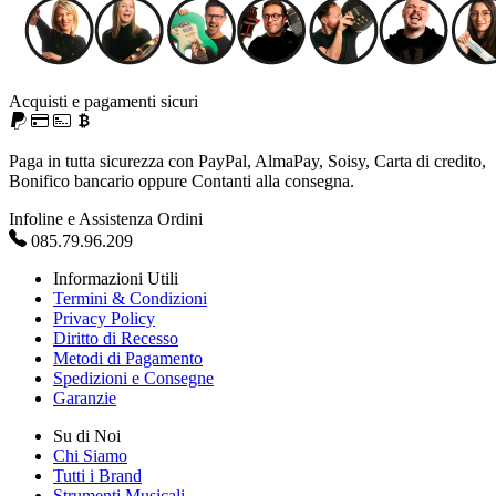
Acquisti e pagamenti sicuri
Paga in tutta sicurezza con PayPal, AlmaPay, Soisy, Carta di credito,
Bonifico bancario oppure Contanti alla consegna.
Infoline e Assistenza Ordini
085.79.96.209
Informazioni Utili
Termini & Condizioni
Privacy Policy
Diritto di Recesso
Metodi di Pagamento
Spedizioni e Consegne
Garanzie
Su di Noi
Chi Siamo
Tutti i Brand
Strumenti Musicali