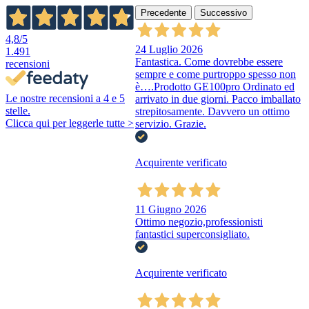
Precedente
Successivo
4,8
/5
24 Luglio 2026
1.491
Fantastica. Come dovrebbe essere
recensioni
sempre e come purtroppo spesso non
è….Prodotto GE100pro Ordinato ed
Le nostre recensioni a 4 e 5
arrivato in due giorni. Pacco imballato
stelle.
strepitosamente. Davvero un ottimo
Clicca qui per leggerle tutte >
servizio. Grazie.
Acquirente verificato
11 Giugno 2026
Ottimo negozio,professionisti
fantastici superconsigliato.
Acquirente verificato