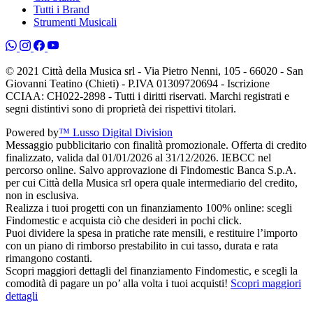
Tutti i Brand
Strumenti Musicali
© 2021 Città della Musica srl - Via Pietro Nenni, 105 - 66020 - San
Giovanni Teatino (Chieti) - P.IVA 01309720694 - Iscrizione
CCIAA: CH022-2898 - Tutti i diritti riservati. Marchi registrati e
segni distintivi sono di proprietà dei rispettivi titolari.
Powered by
™ Lusso Digital Division
Messaggio pubblicitario con finalità promozionale. Offerta di credito
finalizzato, valida dal 01/01/2026 al 31/12/2026. IEBCC nel
percorso online. Salvo approvazione di Findomestic Banca S.p.A.
per cui Città della Musica srl opera quale intermediario del credito,
non in esclusiva.
Realizza i tuoi progetti con un finanziamento 100% online: scegli
Findomestic e acquista ciò che desideri in pochi click.
Puoi dividere la spesa in pratiche rate mensili, e restituire l’importo
con un piano di rimborso prestabilito in cui tasso, durata e rata
rimangono costanti.
Scopri maggiori dettagli del finanziamento Findomestic, e scegli la
comodità di pagare un po’ alla volta i tuoi acquisti!
Scopri maggiori
dettagli