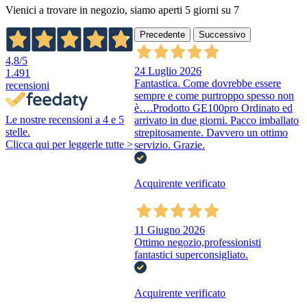
Vienici a trovare in negozio, siamo aperti 5 giorni su 7
Precedente
Successivo
4,8
/5
24 Luglio 2026
1.491
Fantastica. Come dovrebbe essere
recensioni
sempre e come purtroppo spesso non
è….Prodotto GE100pro Ordinato ed
Le nostre recensioni a 4 e 5
arrivato in due giorni. Pacco imballato
stelle.
strepitosamente. Davvero un ottimo
Clicca qui per leggerle tutte >
servizio. Grazie.
Acquirente verificato
11 Giugno 2026
Ottimo negozio,professionisti
fantastici superconsigliato.
Acquirente verificato