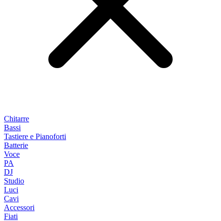
Chitarre
Bassi
Tastiere e Pianoforti
Batterie
Voce
PA
DJ
Studio
Luci
Cavi
Accessori
Fiati