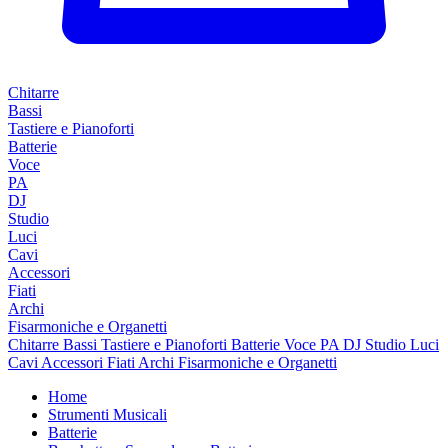
Chitarre
Bassi
Tastiere e Pianoforti
Batterie
Voce
PA
DJ
Studio
Luci
Cavi
Accessori
Fiati
Archi
Fisarmoniche e Organetti
Chitarre
Bassi
Tastiere e Pianoforti
Batterie
Voce
PA
DJ
Studio
Luci
Cavi
Accessori
Fiati
Archi
Fisarmoniche e Organetti
Home
Strumenti Musicali
Batterie