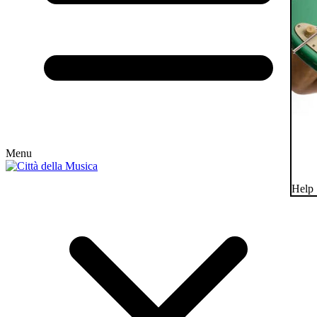
Menu
Help