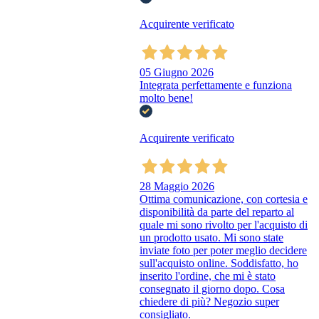
Acquirente verificato
05 Giugno 2026
Integrata perfettamente e funziona
molto bene!
Acquirente verificato
28 Maggio 2026
Ottima comunicazione, con cortesia e
disponibilità da parte del reparto al
quale mi sono rivolto per l'acquisto di
un prodotto usato. Mi sono state
inviate foto per poter meglio decidere
sull'acquisto online. Soddisfatto, ho
inserito l'ordine, che mi è stato
consegnato il giorno dopo. Cosa
chiedere di più? Negozio super
consigliato.