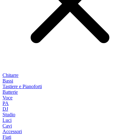
Chitarre
Bassi
Tastiere e Pianoforti
Batterie
Voce
PA
DJ
Studio
Luci
Cavi
Accessori
Fiati