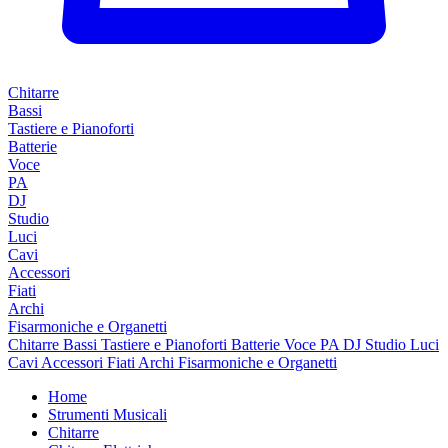
Chitarre
Bassi
Tastiere e Pianoforti
Batterie
Voce
PA
DJ
Studio
Luci
Cavi
Accessori
Fiati
Archi
Fisarmoniche e Organetti
Chitarre
Bassi
Tastiere e Pianoforti
Batterie
Voce
PA
DJ
Studio
Luci
Cavi
Accessori
Fiati
Archi
Fisarmoniche e Organetti
Home
Strumenti Musicali
Chitarre