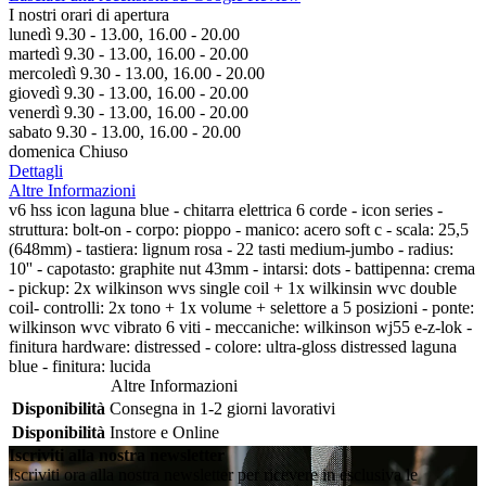
I nostri orari di apertura
lunedì 9.30 - 13.00, 16.00 - 20.00
martedì 9.30 - 13.00, 16.00 - 20.00
mercoledì 9.30 - 13.00, 16.00 - 20.00
giovedì 9.30 - 13.00, 16.00 - 20.00
venerdì 9.30 - 13.00, 16.00 - 20.00
sabato 9.30 - 13.00, 16.00 - 20.00
domenica Chiuso
Dettagli
Altre Informazioni
v6 hss icon laguna blue - chitarra elettrica 6 corde - icon series -
struttura: bolt-on - corpo: pioppo - manico: acero soft c - scala: 25,5
(648mm) - tastiera: lignum rosa - 22 tasti medium-jumbo - radius:
10'' - capotasto: graphite nut 43mm - intarsi: dots - battipenna: crema
- pickup: 2x wilkinson wvs single coil + 1x wilkinsin wvc double
coil- controlli: 2x tono + 1x volume + selettore a 5 posizioni - ponte:
wilkinson wvc vibrato 6 viti - meccaniche: wilkinson wj55 e-z-lok -
finitura hardware: distressed - colore: ultra-gloss distressed laguna
blue - finitura: lucida
Altre Informazioni
Disponibilità
Consegna in 1-2 giorni lavorativi
Disponibilità
Instore e Online
Iscriviti alla nostra newsletter
Iscriviti ora alla nostra newsletter per ricevere in esclusiva le