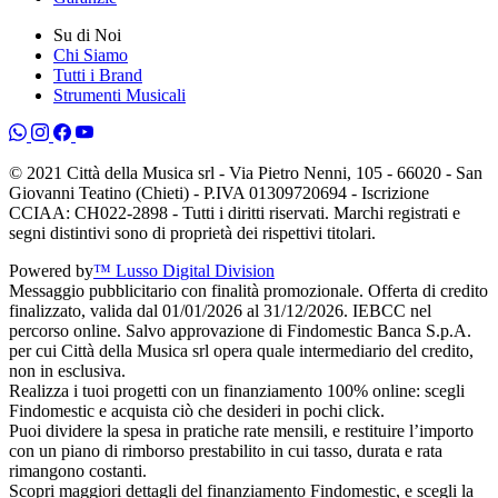
Su di Noi
Chi Siamo
Tutti i Brand
Strumenti Musicali
© 2021 Città della Musica srl - Via Pietro Nenni, 105 - 66020 - San
Giovanni Teatino (Chieti) - P.IVA 01309720694 - Iscrizione
CCIAA: CH022-2898 - Tutti i diritti riservati. Marchi registrati e
segni distintivi sono di proprietà dei rispettivi titolari.
Powered by
™ Lusso Digital Division
Messaggio pubblicitario con finalità promozionale. Offerta di credito
finalizzato, valida dal 01/01/2026 al 31/12/2026. IEBCC nel
percorso online. Salvo approvazione di Findomestic Banca S.p.A.
per cui Città della Musica srl opera quale intermediario del credito,
non in esclusiva.
Realizza i tuoi progetti con un finanziamento 100% online: scegli
Findomestic e acquista ciò che desideri in pochi click.
Puoi dividere la spesa in pratiche rate mensili, e restituire l’importo
con un piano di rimborso prestabilito in cui tasso, durata e rata
rimangono costanti.
Scopri maggiori dettagli del finanziamento Findomestic, e scegli la