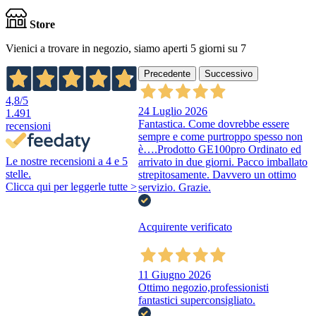
Store
Vienici a trovare in negozio, siamo aperti 5 giorni su 7
Precedente
Successivo
4,8
/5
24 Luglio 2026
1.491
Fantastica. Come dovrebbe essere
recensioni
sempre e come purtroppo spesso non
è….Prodotto GE100pro Ordinato ed
Le nostre recensioni a 4 e 5
arrivato in due giorni. Pacco imballato
stelle.
strepitosamente. Davvero un ottimo
Clicca qui per leggerle tutte >
servizio. Grazie.
Acquirente verificato
11 Giugno 2026
Ottimo negozio,professionisti
fantastici superconsigliato.