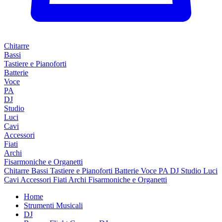
Chitarre
Bassi
Tastiere e Pianoforti
Batterie
Voce
PA
DJ
Studio
Luci
Cavi
Accessori
Fiati
Archi
Fisarmoniche e Organetti
Chitarre
Bassi
Tastiere e Pianoforti
Batterie
Voce
PA
DJ
Studio
Luci
Cavi
Accessori
Fiati
Archi
Fisarmoniche e Organetti
Home
Strumenti Musicali
DJ