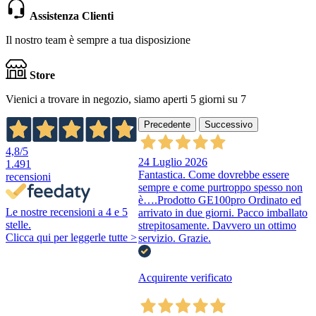
Assistenza Clienti
Il nostro team è sempre a tua disposizione
Store
Vienici a trovare in negozio, siamo aperti 5 giorni su 7
Precedente
Successivo
4,8
/5
24 Luglio 2026
1.491
Fantastica. Come dovrebbe essere
recensioni
sempre e come purtroppo spesso non
è….Prodotto GE100pro Ordinato ed
Le nostre recensioni a 4 e 5
arrivato in due giorni. Pacco imballato
stelle.
strepitosamente. Davvero un ottimo
Clicca qui per leggerle tutte >
servizio. Grazie.
Acquirente verificato