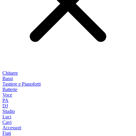
Chitarre
Bassi
Tastiere e Pianoforti
Batterie
Voce
PA
DJ
Studio
Luci
Cavi
Accessori
Fiati