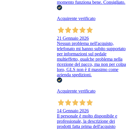
momento funziona bene. Consigliato.
Acquirente verificato
21 Gennaio 2026
Nessun problema nell'acquisto,
telefonato mi hanno subito supportato
per informazioni sul pedale
multieffetto, qualche problema nella
ricezione del pacco, ma non per colpa
loro, GLS non è il massimo come
azienda spedizioni.
Acquirente verificato
14 Gennaio 2026
Il personale è molto disponibile e
professionale, la descrizione dei
prodotti fatta prima dell'acquisto