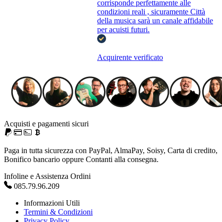
corrisponde perfettamente alle
condizioni reali , sicuramente Città
della musica sarà un canale affidabile
per acuisti futuri.
Acquirente verificato
Acquisti e pagamenti sicuri
Paga in tutta sicurezza con PayPal, AlmaPay, Soisy, Carta di credito,
Bonifico bancario oppure Contanti alla consegna.
Infoline e Assistenza Ordini
085.79.96.209
Informazioni Utili
Termini & Condizioni
Privacy Policy