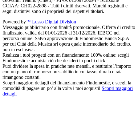
Giovanni Teatino (Chieti) - P.IVA 01309720694 - Iscrizione
CCIAA: CH022-2898 - Tutti i diritti riservati. Marchi registrati e
segni distintivi sono di proprietà dei rispettivi titolari.
Powered by
™ Lusso Digital Division
Messaggio pubblicitario con finalità promozionale. Offerta di credito
finalizzato, valida dal 01/01/2026 al 31/12/2026. IEBCC nel
percorso online. Salvo approvazione di Findomestic Banca S.p.A.
per cui Città della Musica srl opera quale intermediario del credito,
non in esclusiva.
Realizza i tuoi progetti con un finanziamento 100% online: scegli
Findomestic e acquista ciò che desideri in pochi click.
Puoi dividere la spesa in pratiche rate mensili, e restituire l’importo
con un piano di rimborso prestabilito in cui tasso, durata e rata
rimangono costanti.
Scopri maggiori dettagli del finanziamento Findomestic, e scegli la
comodità di pagare un po’ alla volta i tuoi acquisti!
Scopri maggiori
dettagli