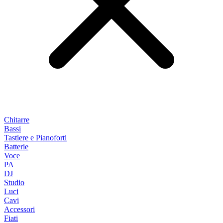
Chitarre
Bassi
Tastiere e Pianoforti
Batterie
Voce
PA
DJ
Studio
Luci
Cavi
Accessori
Fiati