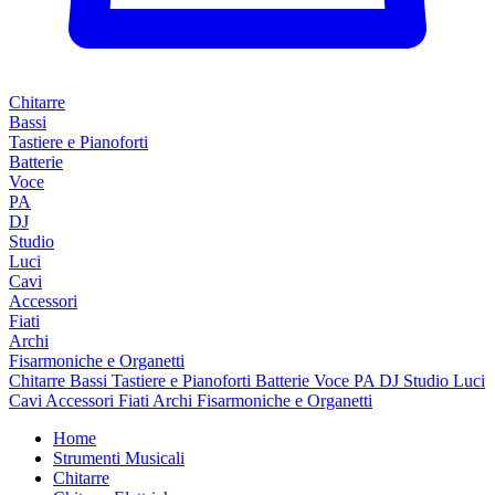
Chitarre
Bassi
Tastiere e Pianoforti
Batterie
Voce
PA
DJ
Studio
Luci
Cavi
Accessori
Fiati
Archi
Fisarmoniche e Organetti
Chitarre
Bassi
Tastiere e Pianoforti
Batterie
Voce
PA
DJ
Studio
Luci
Cavi
Accessori
Fiati
Archi
Fisarmoniche e Organetti
Home
Strumenti Musicali
Chitarre