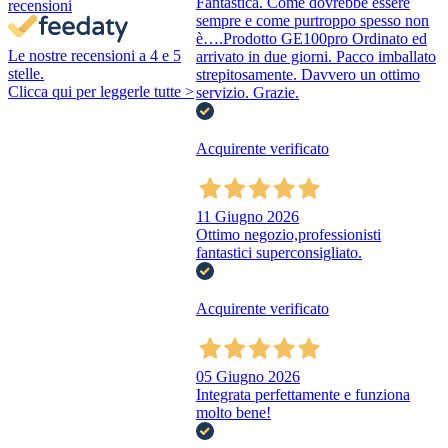
Fantastica. Come dovrebbe essere
recensioni
sempre e come purtroppo spesso non
è….Prodotto GE100pro Ordinato ed
Le nostre recensioni a 4 e 5
arrivato in due giorni. Pacco imballato
stelle.
strepitosamente. Davvero un ottimo
Clicca qui per leggerle tutte >
servizio. Grazie.
Acquirente verificato
11 Giugno 2026
Ottimo negozio,professionisti
fantastici superconsigliato.
Acquirente verificato
05 Giugno 2026
Integrata perfettamente e funziona
molto bene!