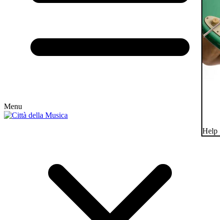
Menu
Help