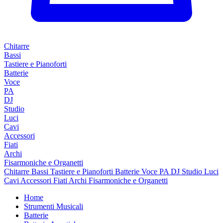
Chitarre
Bassi
Tastiere e Pianoforti
Batterie
Voce
PA
DJ
Studio
Luci
Cavi
Accessori
Fiati
Archi
Fisarmoniche e Organetti
Chitarre
Bassi
Tastiere e Pianoforti
Batterie
Voce
PA
DJ
Studio
Luci
Cavi
Accessori
Fiati
Archi
Fisarmoniche e Organetti
Home
Strumenti Musicali
Batterie