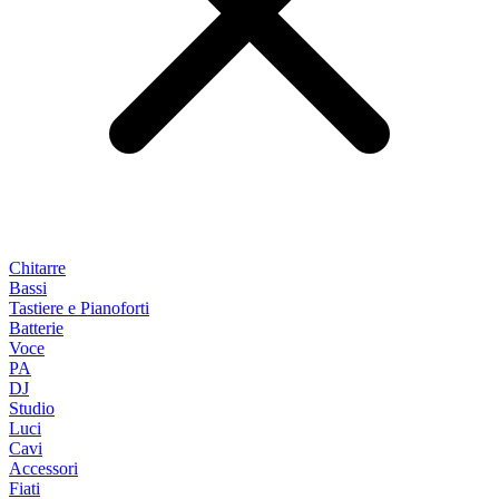
Chitarre
Bassi
Tastiere e Pianoforti
Batterie
Voce
PA
DJ
Studio
Luci
Cavi
Accessori
Fiati