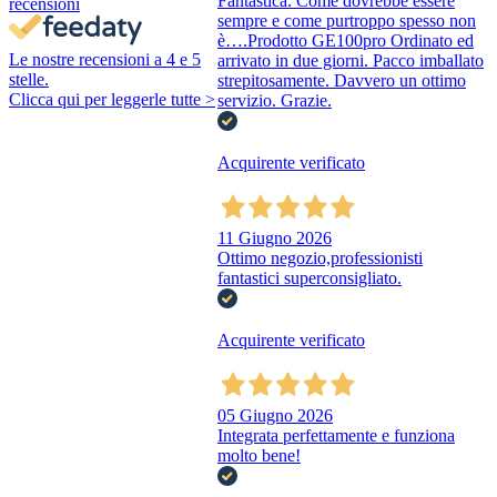
Fantastica. Come dovrebbe essere
recensioni
sempre e come purtroppo spesso non
è….Prodotto GE100pro Ordinato ed
Le nostre recensioni a 4 e 5
arrivato in due giorni. Pacco imballato
stelle.
strepitosamente. Davvero un ottimo
Clicca qui per leggerle tutte >
servizio. Grazie.
Acquirente verificato
11 Giugno 2026
Ottimo negozio,professionisti
fantastici superconsigliato.
Acquirente verificato
05 Giugno 2026
Integrata perfettamente e funziona
molto bene!