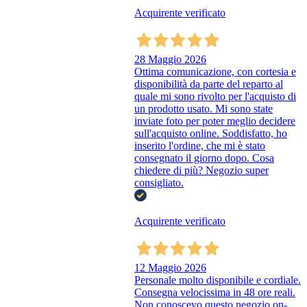
Acquirente verificato
28 Maggio 2026
Ottima comunicazione, con cortesia e
disponibilità da parte del reparto al
quale mi sono rivolto per l'acquisto di
un prodotto usato. Mi sono state
inviate foto per poter meglio decidere
sull'acquisto online. Soddisfatto, ho
inserito l'ordine, che mi è stato
consegnato il giorno dopo. Cosa
chiedere di più? Negozio super
consigliato.
Acquirente verificato
12 Maggio 2026
Personale molto disponibile e cordiale.
Consegna velocissima in 48 ore reali.
Non conoscevo questo negozio on-