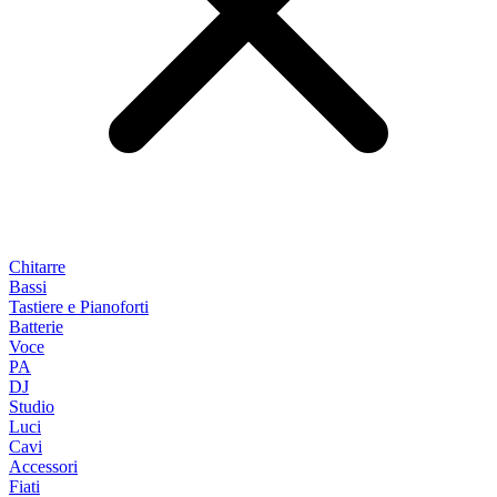
Chitarre
Bassi
Tastiere e Pianoforti
Batterie
Voce
PA
DJ
Studio
Luci
Cavi
Accessori
Fiati