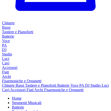
Chitarre
Bassi
Tastiere e Pianoforti
Batterie
Voce
PA
DJ
Studio
Luci
Cavi
Accessori
Fiati
Archi
Fisarmoniche e Organetti
Chitarre
Bassi
Tastiere e Pianoforti
Batterie
Voce
PA
DJ
Studio
Luci
Cavi
Accessori
Fiati
Archi
Fisarmoniche e Organetti
Home
Strumenti Musicali
Batterie