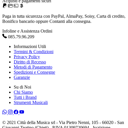
Acquisti e pagamenti sicuri
Paga in tutta sicurezza con PayPal, AlmaPay, Soisy, Carta di credito,
Bonifico bancario oppure Contanti alla consegna.
Infoline e Assistenza Ordini
085.79.96.209
Informazioni Utili
Termini & Condizioni
Privacy Policy
Diritto di Recesso
Metodi di Pagamento
Spedizioni e Consegne
Garanzie
Su di Noi
Chi Siamo
Tutti i Brand
Strumenti Musicali
© 2021 Città della Musica srl - Via Pietro Nenni, 105 - 66020 - San
Giovanni Teatino (Chieti) - P.IVA 01309720694 - Iscrizione