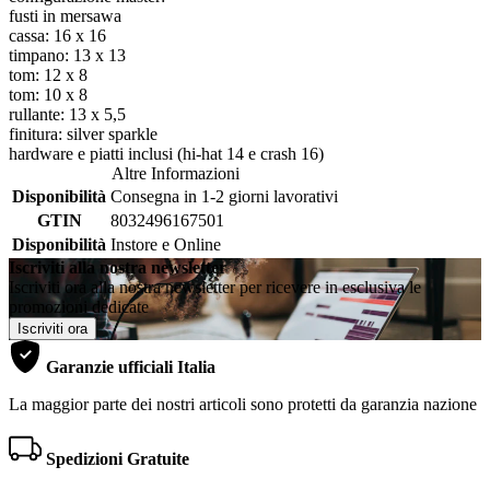
fusti in mersawa
cassa: 16 x 16
timpano: 13 x 13
tom: 12 x 8
tom: 10 x 8
rullante: 13 x 5,5
finitura: silver sparkle
hardware e piatti inclusi (hi-hat 14 e crash 16)
Altre Informazioni
Disponibilità
Consegna in 1-2 giorni lavorativi
GTIN
8032496167501
Disponibilità
Instore e Online
Iscriviti alla nostra newsletter
Iscriviti ora alla nostra newsletter per ricevere in esclusiva le
promozioni dedicate
Iscriviti ora
Garanzie ufficiali Italia
La maggior parte dei nostri articoli sono protetti da garanzia nazione
Spedizioni Gratuite