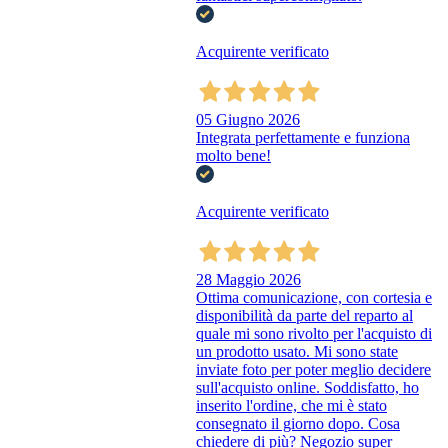
Acquirente verificato
05 Giugno 2026
Integrata perfettamente e funziona
molto bene!
Acquirente verificato
28 Maggio 2026
Ottima comunicazione, con cortesia e
disponibilità da parte del reparto al
quale mi sono rivolto per l'acquisto di
un prodotto usato. Mi sono state
inviate foto per poter meglio decidere
sull'acquisto online. Soddisfatto, ho
inserito l'ordine, che mi è stato
consegnato il giorno dopo. Cosa
chiedere di più? Negozio super