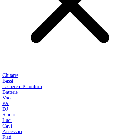
Chitarre
Bassi
Tastiere e Pianoforti
Batterie
Voce
PA
DJ
Studio
Luci
Cavi
Accessori
Fiati