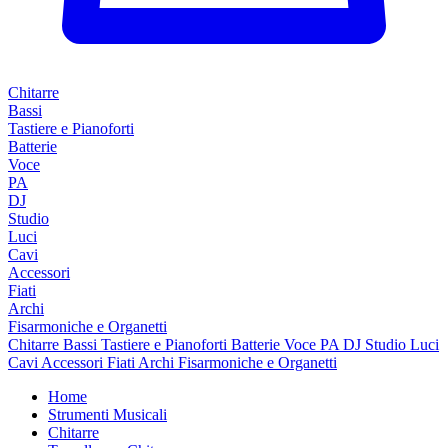
Chitarre
Bassi
Tastiere e Pianoforti
Batterie
Voce
PA
DJ
Studio
Luci
Cavi
Accessori
Fiati
Archi
Fisarmoniche e Organetti
Chitarre
Bassi
Tastiere e Pianoforti
Batterie
Voce
PA
DJ
Studio
Luci
Cavi
Accessori
Fiati
Archi
Fisarmoniche e Organetti
Home
Strumenti Musicali
Chitarre