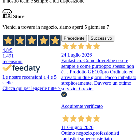
Il nostro team è sempre a tua disposizione
Store
Vienici a trovare in negozio, siamo aperti 5 giorni su 7
Precedente
Successivo
4,8
/5
24 Luglio 2026
1.491
Fantastica. Come dovrebbe essere
recensioni
sempre e come purtroppo spesso non
è….Prodotto GE100pro Ordinato ed
Le nostre recensioni a 4 e 5
arrivato in due giorni. Pacco imballato
stelle.
strepitosamente. Davvero un ottimo
Clicca qui per leggerle tutte >
servizio. Grazie.
Acquirente verificato
11 Giugno 2026
Ottimo negozio,professionisti
fantastici superconsigliato.