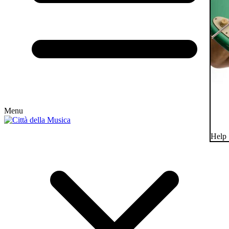
Menu
Help