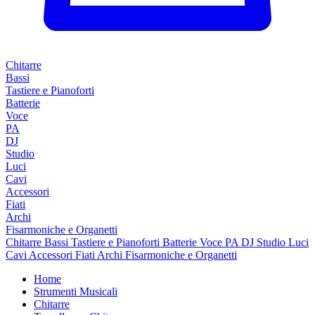
Chitarre
Bassi
Tastiere e Pianoforti
Batterie
Voce
PA
DJ
Studio
Luci
Cavi
Accessori
Fiati
Archi
Fisarmoniche e Organetti
Chitarre
Bassi
Tastiere e Pianoforti
Batterie
Voce
PA
DJ
Studio
Luci
Cavi
Accessori
Fiati
Archi
Fisarmoniche e Organetti
Home
Strumenti Musicali
Chitarre