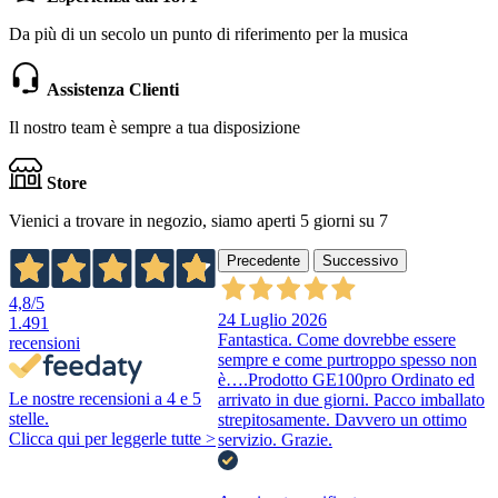
Da più di un secolo un punto di riferimento per la musica
Assistenza Clienti
Il nostro team è sempre a tua disposizione
Store
Vienici a trovare in negozio, siamo aperti 5 giorni su 7
Precedente
Successivo
4,8
/5
24 Luglio 2026
1.491
Fantastica. Come dovrebbe essere
recensioni
sempre e come purtroppo spesso non
è….Prodotto GE100pro Ordinato ed
Le nostre recensioni a 4 e 5
arrivato in due giorni. Pacco imballato
stelle.
strepitosamente. Davvero un ottimo
Clicca qui per leggerle tutte >
servizio. Grazie.