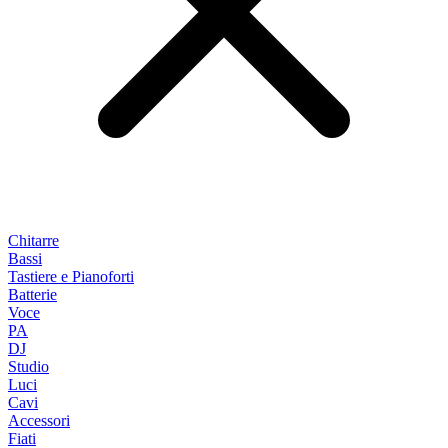
Chitarre
Bassi
Tastiere e Pianoforti
Batterie
Voce
PA
DJ
Studio
Luci
Cavi
Accessori
Fiati