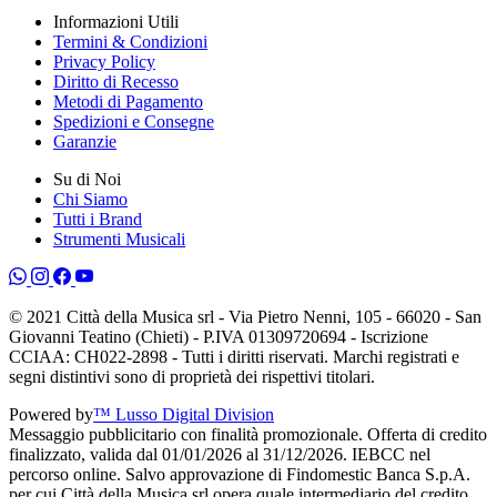
Informazioni Utili
Termini & Condizioni
Privacy Policy
Diritto di Recesso
Metodi di Pagamento
Spedizioni e Consegne
Garanzie
Su di Noi
Chi Siamo
Tutti i Brand
Strumenti Musicali
© 2021 Città della Musica srl - Via Pietro Nenni, 105 - 66020 - San
Giovanni Teatino (Chieti) - P.IVA 01309720694 - Iscrizione
CCIAA: CH022-2898 - Tutti i diritti riservati. Marchi registrati e
segni distintivi sono di proprietà dei rispettivi titolari.
Powered by
™ Lusso Digital Division
Messaggio pubblicitario con finalità promozionale. Offerta di credito
finalizzato, valida dal 01/01/2026 al 31/12/2026. IEBCC nel
percorso online. Salvo approvazione di Findomestic Banca S.p.A.
per cui Città della Musica srl opera quale intermediario del credito,