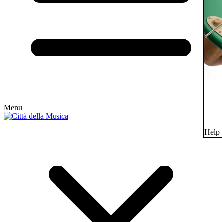
Menu
Help