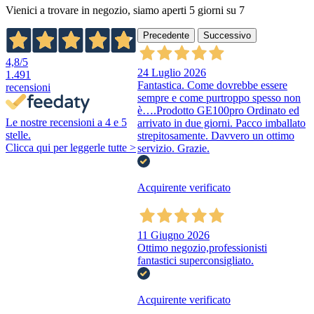
Vienici a trovare in negozio, siamo aperti 5 giorni su 7
Precedente
Successivo
4,8
/5
24 Luglio 2026
1.491
Fantastica. Come dovrebbe essere
recensioni
sempre e come purtroppo spesso non
è….Prodotto GE100pro Ordinato ed
Le nostre recensioni a 4 e 5
arrivato in due giorni. Pacco imballato
stelle.
strepitosamente. Davvero un ottimo
Clicca qui per leggerle tutte >
servizio. Grazie.
Acquirente verificato
11 Giugno 2026
Ottimo negozio,professionisti
fantastici superconsigliato.
Acquirente verificato