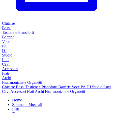
Chitarre
Bassi
Tastiere e Pianoforti
Batterie
Voce
PA
DJ
Studio
Luci
Cavi
Accessori
Fiati
Archi
Fisarmoniche e Organetti
Chitarre
Bassi
Tastiere e Pianoforti
Batterie
Voce
PA
DJ
Studio
Luci
Cavi
Accessori
Fiati
Archi
Fisarmoniche e Organetti
Home
Strumenti Musicali
Fiati