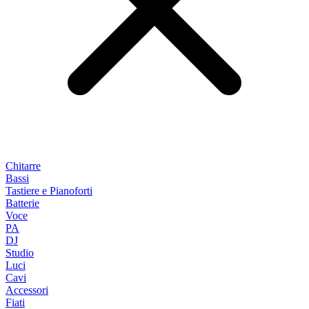
Chitarre
Bassi
Tastiere e Pianoforti
Batterie
Voce
PA
DJ
Studio
Luci
Cavi
Accessori
Fiati