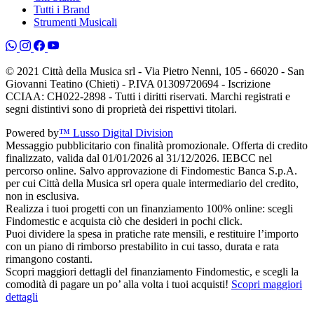
Tutti i Brand
Strumenti Musicali
© 2021 Città della Musica srl - Via Pietro Nenni, 105 - 66020 - San
Giovanni Teatino (Chieti) - P.IVA 01309720694 - Iscrizione
CCIAA: CH022-2898 - Tutti i diritti riservati. Marchi registrati e
segni distintivi sono di proprietà dei rispettivi titolari.
Powered by
™ Lusso Digital Division
Messaggio pubblicitario con finalità promozionale. Offerta di credito
finalizzato, valida dal 01/01/2026 al 31/12/2026. IEBCC nel
percorso online. Salvo approvazione di Findomestic Banca S.p.A.
per cui Città della Musica srl opera quale intermediario del credito,
non in esclusiva.
Realizza i tuoi progetti con un finanziamento 100% online: scegli
Findomestic e acquista ciò che desideri in pochi click.
Puoi dividere la spesa in pratiche rate mensili, e restituire l’importo
con un piano di rimborso prestabilito in cui tasso, durata e rata
rimangono costanti.
Scopri maggiori dettagli del finanziamento Findomestic, e scegli la
comodità di pagare un po’ alla volta i tuoi acquisti!
Scopri maggiori
dettagli