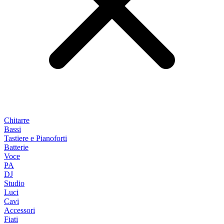
Chitarre
Bassi
Tastiere e Pianoforti
Batterie
Voce
PA
DJ
Studio
Luci
Cavi
Accessori
Fiati