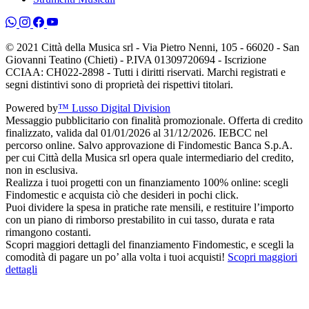
© 2021 Città della Musica srl - Via Pietro Nenni, 105 - 66020 - San
Giovanni Teatino (Chieti) - P.IVA 01309720694 - Iscrizione
CCIAA: CH022-2898 - Tutti i diritti riservati. Marchi registrati e
segni distintivi sono di proprietà dei rispettivi titolari.
Powered by
™ Lusso Digital Division
Messaggio pubblicitario con finalità promozionale. Offerta di credito
finalizzato, valida dal 01/01/2026 al 31/12/2026. IEBCC nel
percorso online. Salvo approvazione di Findomestic Banca S.p.A.
per cui Città della Musica srl opera quale intermediario del credito,
non in esclusiva.
Realizza i tuoi progetti con un finanziamento 100% online: scegli
Findomestic e acquista ciò che desideri in pochi click.
Puoi dividere la spesa in pratiche rate mensili, e restituire l’importo
con un piano di rimborso prestabilito in cui tasso, durata e rata
rimangono costanti.
Scopri maggiori dettagli del finanziamento Findomestic, e scegli la
comodità di pagare un po’ alla volta i tuoi acquisti!
Scopri maggiori
dettagli