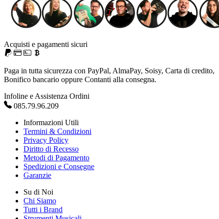
Acquisti e pagamenti sicuri
Paga in tutta sicurezza con PayPal, AlmaPay, Soisy, Carta di credito,
Bonifico bancario oppure Contanti alla consegna.
Infoline e Assistenza Ordini
085.79.96.209
Informazioni Utili
Termini & Condizioni
Privacy Policy
Diritto di Recesso
Metodi di Pagamento
Spedizioni e Consegne
Garanzie
Su di Noi
Chi Siamo
Tutti i Brand
Strumenti Musicali