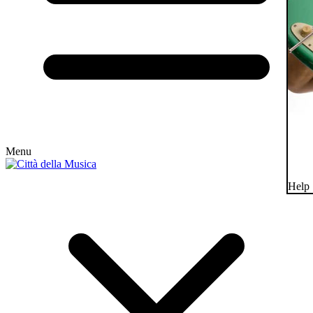
Menu
Help