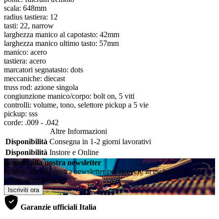
scala: 648mm
radius tastiera: 12
tasti: 22, narrow
larghezza manico al capotasto: 42mm
larghezza manico ultimo tasto: 57mm
manico: acero
tastiera: acero
marcatori segnatasto: dots
meccaniche: diecast
truss rod: azione singola
congiunzione manico/corpo: bolt on, 5 viti
controlli: volume, tono, selettore pickup a 5 vie
pickup: sss
corde: .009 - .042
Altre Informazioni
Disponibilità
Consegna in 1-2 giorni lavorativi
Disponibilità
Instore e Online
Iscriviti alla nostra newsletter
Iscriviti ora alla nostra newsletter per ricevere in esclusiva le
promozioni dedicate
Iscriviti ora
Garanzie ufficiali Italia