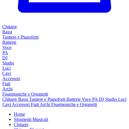
Chitarre
Bassi
Tastiere e Pianoforti
Batterie
Voce
PA
DJ
Studio
Luci
Cavi
Accessori
Fiati
Archi
Fisarmoniche e Organetti
Chitarre
Bassi
Tastiere e Pianoforti
Batterie
Voce
PA
DJ
Studio
Luci
Cavi
Accessori
Fiati
Archi
Fisarmoniche e Organetti
Home
Strumenti Musicali
Chitarre