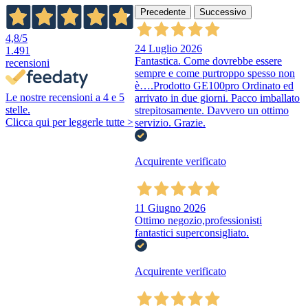
Precedente
Successivo
4,8
/5
24 Luglio 2026
1.491
Fantastica. Come dovrebbe essere
recensioni
sempre e come purtroppo spesso non
è….Prodotto GE100pro Ordinato ed
Le nostre recensioni a 4 e 5
arrivato in due giorni. Pacco imballato
stelle.
strepitosamente. Davvero un ottimo
Clicca qui per leggerle tutte >
servizio. Grazie.
Acquirente verificato
11 Giugno 2026
Ottimo negozio,professionisti
fantastici superconsigliato.
Acquirente verificato