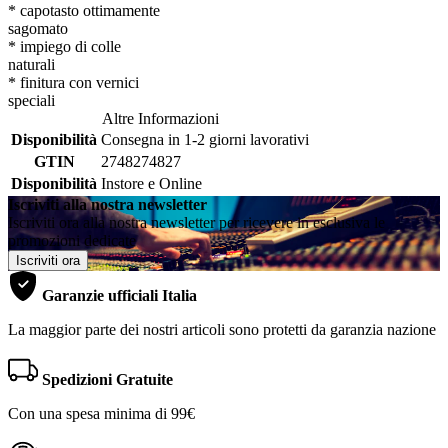
* capotasto ottimamente
sagomato
* impiego di colle
naturali
* finitura con vernici
speciali
Altre Informazioni
Disponibilità
Consegna in 1-2 giorni lavorativi
GTIN
2748274827
Disponibilità
Instore e Online
Iscriviti alla nostra newsletter
Iscriviti ora alla nostra newsletter per ricevere in esclusiva le
promozioni dedicate
Iscriviti ora
Garanzie ufficiali Italia
La maggior parte dei nostri articoli sono protetti da garanzia nazione
Spedizioni Gratuite
Con una spesa minima di 99€