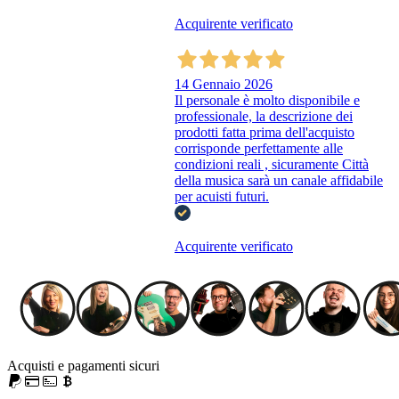
Acquirente verificato
14 Gennaio 2026
Il personale è molto disponibile e
professionale, la descrizione dei
prodotti fatta prima dell'acquisto
corrisponde perfettamente alle
condizioni reali , sicuramente Città
della musica sarà un canale affidabile
per acuisti futuri.
Acquirente verificato
Acquisti e pagamenti sicuri