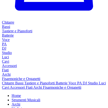
Chitarre
Bassi
Tastiere e Pianoforti
Batterie
Voce
PA
DJ
Studio
Luci
Cavi
Accessori
Fiati
Archi
Fisarmoniche e Organetti
Chitarre
Bassi
Tastiere e Pianoforti
Batterie
Voce
PA
DJ
Studio
Luci
Cavi
Accessori
Fiati
Archi
Fisarmoniche e Organetti
Home
Strumenti Musicali
Archi