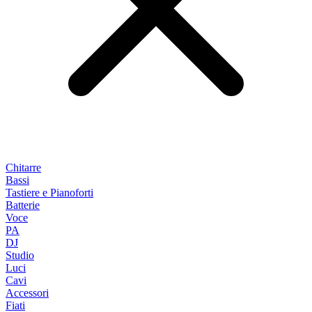
Chitarre
Bassi
Tastiere e Pianoforti
Batterie
Voce
PA
DJ
Studio
Luci
Cavi
Accessori
Fiati