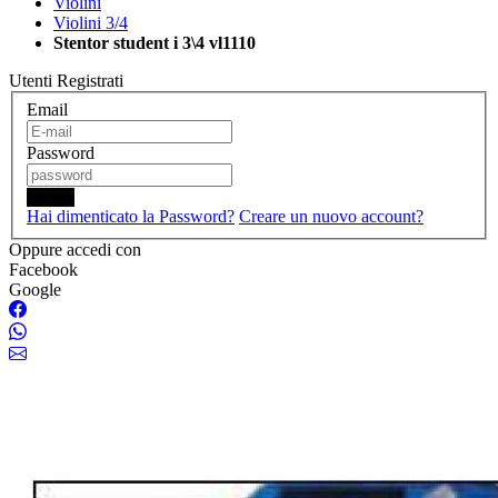
Violini
Violini 3/4
Stentor student i 3\4 vl1110
Utenti Registrati
Email
Password
Login
Hai dimenticato la Password?
Creare un nuovo account?
Oppure accedi con
Facebook
Google