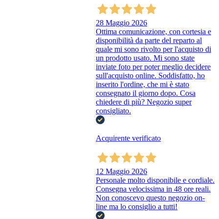
28 Maggio 2026
Ottima comunicazione, con cortesia e
disponibilità da parte del reparto al
quale mi sono rivolto per l'acquisto di
un prodotto usato. Mi sono state
inviate foto per poter meglio decidere
sull'acquisto online. Soddisfatto, ho
inserito l'ordine, che mi è stato
consegnato il giorno dopo. Cosa
chiedere di più? Negozio super
consigliato.
Acquirente verificato
12 Maggio 2026
Personale molto disponibile e cordiale.
Consegna velocissima in 48 ore reali.
Non conoscevo questo negozio on-
line ma lo consiglio a tutti!