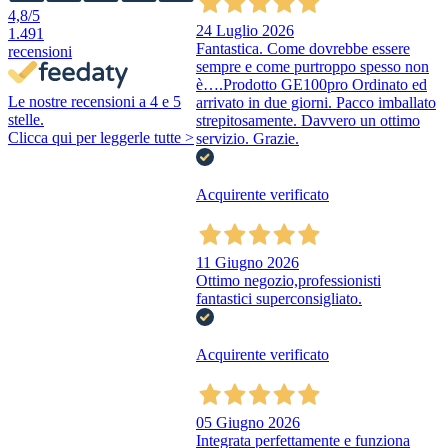
4,8
/5
24 Luglio 2026
1.491
Fantastica. Come dovrebbe essere
recensioni
sempre e come purtroppo spesso non
è….Prodotto GE100pro Ordinato ed
Le nostre recensioni a 4 e 5
arrivato in due giorni. Pacco imballato
stelle.
strepitosamente. Davvero un ottimo
Clicca qui per leggerle tutte >
servizio. Grazie.
Acquirente verificato
11 Giugno 2026
Ottimo negozio,professionisti
fantastici superconsigliato.
Acquirente verificato
05 Giugno 2026
Integrata perfettamente e funziona