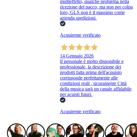
multieffetto, qualche problema nella
ricezione del pacco, ma non per colpa
loro, GLS non è il massimo come
azienda spedizioni.
Acquirente verificato
14 Gennaio 2026
Il personale è molto disponibile e
professionale, la descrizione dei
prodotti fatta prima dell'acquisto
corrisponde perfettamente alle
condizioni reali , sicuramente Città
della musica sarà un canale affidabile
per acuisti futuri.
Acquirente verificato