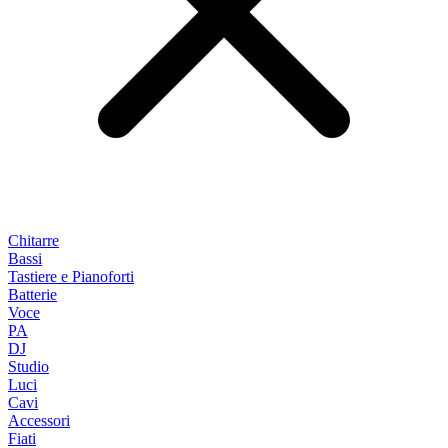
Chitarre
Bassi
Tastiere e Pianoforti
Batterie
Voce
PA
DJ
Studio
Luci
Cavi
Accessori
Fiati