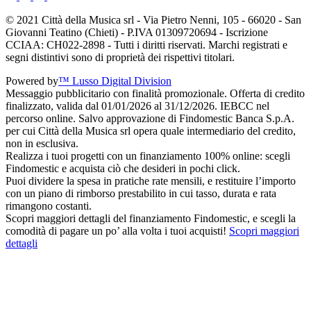
© 2021 Città della Musica srl - Via Pietro Nenni, 105 - 66020 - San
Giovanni Teatino (Chieti) - P.IVA 01309720694 - Iscrizione
CCIAA: CH022-2898 - Tutti i diritti riservati. Marchi registrati e
segni distintivi sono di proprietà dei rispettivi titolari.
Powered by
™ Lusso Digital Division
Messaggio pubblicitario con finalità promozionale. Offerta di credito
finalizzato, valida dal 01/01/2026 al 31/12/2026. IEBCC nel
percorso online. Salvo approvazione di Findomestic Banca S.p.A.
per cui Città della Musica srl opera quale intermediario del credito,
non in esclusiva.
Realizza i tuoi progetti con un finanziamento 100% online: scegli
Findomestic e acquista ciò che desideri in pochi click.
Puoi dividere la spesa in pratiche rate mensili, e restituire l’importo
con un piano di rimborso prestabilito in cui tasso, durata e rata
rimangono costanti.
Scopri maggiori dettagli del finanziamento Findomestic, e scegli la
comodità di pagare un po’ alla volta i tuoi acquisti!
Scopri maggiori
dettagli