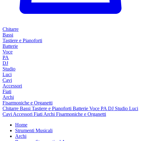
Chitarre
Bassi
Tastiere e Pianoforti
Batterie
Voce
PA
DJ
Studio
Luci
Cavi
Accessori
Fiati
Archi
Fisarmoniche e Organetti
Chitarre
Bassi
Tastiere e Pianoforti
Batterie
Voce
PA
DJ
Studio
Luci
Cavi
Accessori
Fiati
Archi
Fisarmoniche e Organetti
Home
Strumenti Musicali
Archi