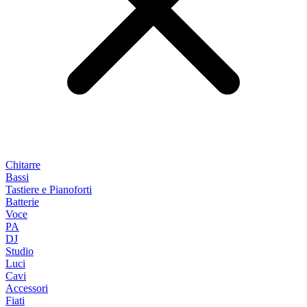
Chitarre
Bassi
Tastiere e Pianoforti
Batterie
Voce
PA
DJ
Studio
Luci
Cavi
Accessori
Fiati