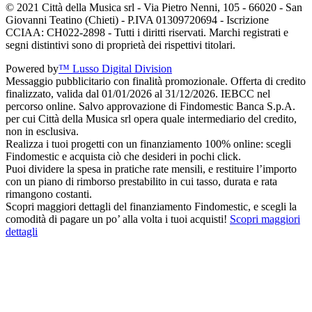
© 2021 Città della Musica srl - Via Pietro Nenni, 105 - 66020 - San
Giovanni Teatino (Chieti) - P.IVA 01309720694 - Iscrizione
CCIAA: CH022-2898 - Tutti i diritti riservati. Marchi registrati e
segni distintivi sono di proprietà dei rispettivi titolari.
Powered by
™ Lusso Digital Division
Messaggio pubblicitario con finalità promozionale. Offerta di credito
finalizzato, valida dal 01/01/2026 al 31/12/2026. IEBCC nel
percorso online. Salvo approvazione di Findomestic Banca S.p.A.
per cui Città della Musica srl opera quale intermediario del credito,
non in esclusiva.
Realizza i tuoi progetti con un finanziamento 100% online: scegli
Findomestic e acquista ciò che desideri in pochi click.
Puoi dividere la spesa in pratiche rate mensili, e restituire l’importo
con un piano di rimborso prestabilito in cui tasso, durata e rata
rimangono costanti.
Scopri maggiori dettagli del finanziamento Findomestic, e scegli la
comodità di pagare un po’ alla volta i tuoi acquisti!
Scopri maggiori
dettagli