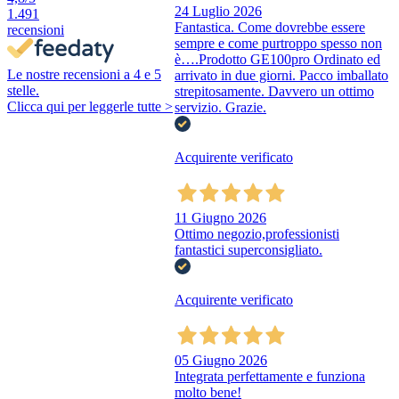
24 Luglio 2026
1.491
Fantastica. Come dovrebbe essere
recensioni
sempre e come purtroppo spesso non
è….Prodotto GE100pro Ordinato ed
Le nostre recensioni a 4 e 5
arrivato in due giorni. Pacco imballato
stelle.
strepitosamente. Davvero un ottimo
Clicca qui per leggerle tutte >
servizio. Grazie.
Acquirente verificato
11 Giugno 2026
Ottimo negozio,professionisti
fantastici superconsigliato.
Acquirente verificato
05 Giugno 2026
Integrata perfettamente e funziona
molto bene!