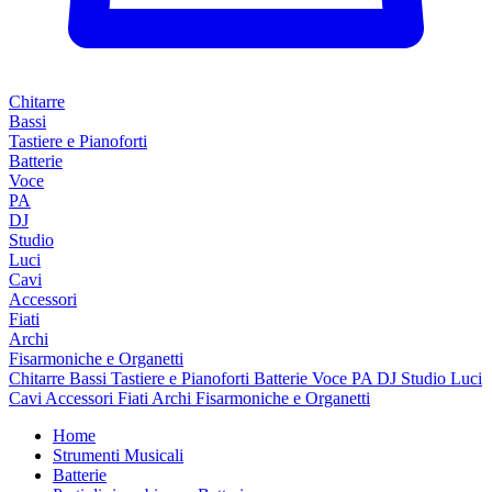
Chitarre
Bassi
Tastiere e Pianoforti
Batterie
Voce
PA
DJ
Studio
Luci
Cavi
Accessori
Fiati
Archi
Fisarmoniche e Organetti
Chitarre
Bassi
Tastiere e Pianoforti
Batterie
Voce
PA
DJ
Studio
Luci
Cavi
Accessori
Fiati
Archi
Fisarmoniche e Organetti
Home
Strumenti Musicali
Batterie