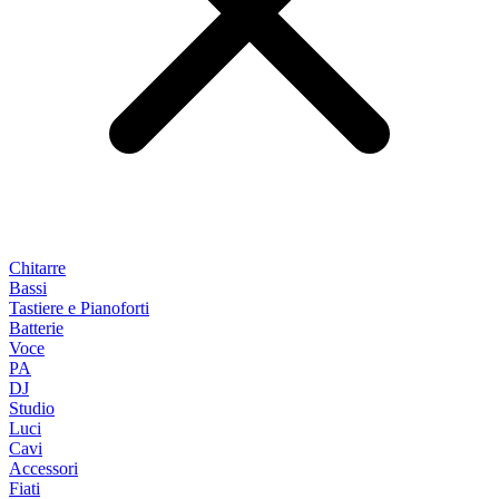
Chitarre
Bassi
Tastiere e Pianoforti
Batterie
Voce
PA
DJ
Studio
Luci
Cavi
Accessori
Fiati