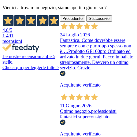
Vienici a trovare in negozio, siamo aperti 5 giorni su 7
Precedente
Successivo
4,8
/5
24 Luglio 2026
1.491
Fantastica. Come dovrebbe essere
recensioni
sempre e come purtroppo spesso non
è….Prodotto GE100pro Ordinato ed
Le nostre recensioni a 4 e 5
arrivato in due giorni. Pacco imballato
stelle.
strepitosamente. Davvero un ottimo
Clicca qui per leggerle tutte >
servizio. Grazie.
Acquirente verificato
11 Giugno 2026
Ottimo negozio,professionisti
fantastici superconsigliato.
Acquirente verificato