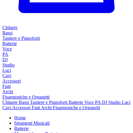
Chitarre
Bassi
Tastiere e Pianoforti
Batterie
Voce
PA
DJ
Studio
Luci
Cavi
Accessori
Fiati
Archi
Fisarmoniche e Organetti
Chitarre
Bassi
Tastiere e Pianoforti
Batterie
Voce
PA
DJ
Studio
Luci
Cavi
Accessori
Fiati
Archi
Fisarmoniche e Organetti
Home
Strumenti Musicali
Batterie