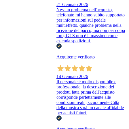
21 Gennaio 2026
Nessun problema nell'acquisto,
telefonato mi hanno subito supportato
per informazioni sul pedale
multieffetto, qualche problema nella
ricezione del pacco, ma non per colpa
loro, GLS non è il massimo come
azienda spedizioni.
Acquirente verificato
14 Gennaio 2026
Il personale è molto disponibile e
professionale, la descrizione dei
prodotti fatta prima dell'acquisto
corrisponde perfettamente alle
condizioni reali , sicuramente Città
della musica sarà un canale affidabile
per acuisti futuri.
Acquirente verificato