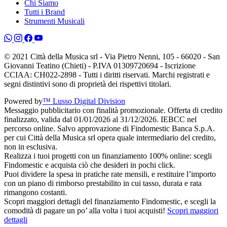
Chi Siamo
Tutti i Brand
Strumenti Musicali
© 2021 Città della Musica srl - Via Pietro Nenni, 105 - 66020 - San
Giovanni Teatino (Chieti) - P.IVA 01309720694 - Iscrizione
CCIAA: CH022-2898 - Tutti i diritti riservati. Marchi registrati e
segni distintivi sono di proprietà dei rispettivi titolari.
Powered by
™ Lusso Digital Division
Messaggio pubblicitario con finalità promozionale. Offerta di credito
finalizzato, valida dal 01/01/2026 al 31/12/2026. IEBCC nel
percorso online. Salvo approvazione di Findomestic Banca S.p.A.
per cui Città della Musica srl opera quale intermediario del credito,
non in esclusiva.
Realizza i tuoi progetti con un finanziamento 100% online: scegli
Findomestic e acquista ciò che desideri in pochi click.
Puoi dividere la spesa in pratiche rate mensili, e restituire l’importo
con un piano di rimborso prestabilito in cui tasso, durata e rata
rimangono costanti.
Scopri maggiori dettagli del finanziamento Findomestic, e scegli la
comodità di pagare un po’ alla volta i tuoi acquisti!
Scopri maggiori
dettagli