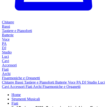
Chitarre
Bassi
Tastiere e Pianoforti
Batterie
Voce
PA
DJ
Studio
Luci
Cavi
Accessori
Fiati
Archi
Fisarmoniche e Organetti
Chitarre
Bassi
Tastiere e Pianoforti
Batterie
Voce
PA
DJ
Studio
Luci
Cavi
Accessori
Fiati
Archi
Fisarmoniche e Organetti
Home
Strumenti Musicali
Fiati