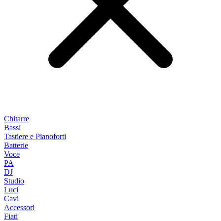
Chitarre
Bassi
Tastiere e Pianoforti
Batterie
Voce
PA
DJ
Studio
Luci
Cavi
Accessori
Fiati