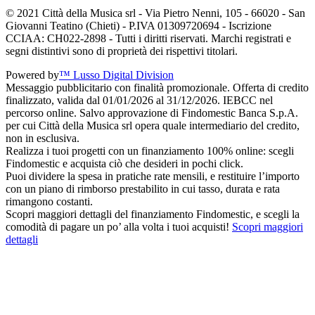
© 2021 Città della Musica srl - Via Pietro Nenni, 105 - 66020 - San
Giovanni Teatino (Chieti) - P.IVA 01309720694 - Iscrizione
CCIAA: CH022-2898 - Tutti i diritti riservati. Marchi registrati e
segni distintivi sono di proprietà dei rispettivi titolari.
Powered by
™ Lusso Digital Division
Messaggio pubblicitario con finalità promozionale. Offerta di credito
finalizzato, valida dal 01/01/2026 al 31/12/2026. IEBCC nel
percorso online. Salvo approvazione di Findomestic Banca S.p.A.
per cui Città della Musica srl opera quale intermediario del credito,
non in esclusiva.
Realizza i tuoi progetti con un finanziamento 100% online: scegli
Findomestic e acquista ciò che desideri in pochi click.
Puoi dividere la spesa in pratiche rate mensili, e restituire l’importo
con un piano di rimborso prestabilito in cui tasso, durata e rata
rimangono costanti.
Scopri maggiori dettagli del finanziamento Findomestic, e scegli la
comodità di pagare un po’ alla volta i tuoi acquisti!
Scopri maggiori
dettagli