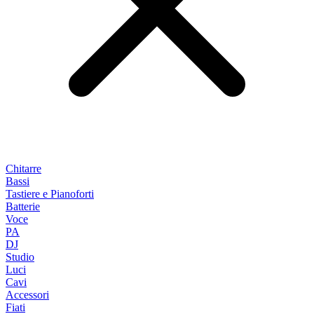
Chitarre
Bassi
Tastiere e Pianoforti
Batterie
Voce
PA
DJ
Studio
Luci
Cavi
Accessori
Fiati