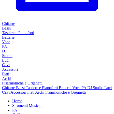
Chitarre
Bassi
Tastiere e Pianoforti
Batterie
Voce
PA
DJ
Studio
Luci
Cavi
Accessori
Fiati
Archi
Fisarmoniche e Organetti
Chitarre
Bassi
Tastiere e Pianoforti
Batterie
Voce
PA
DJ
Studio
Luci
Cavi
Accessori
Fiati
Archi
Fisarmoniche e Organetti
Home
Strumenti Musicali
PA