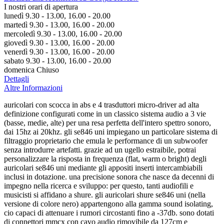
I nostri orari di apertura
lunedì 9.30 - 13.00, 16.00 - 20.00
martedì 9.30 - 13.00, 16.00 - 20.00
mercoledì 9.30 - 13.00, 16.00 - 20.00
giovedì 9.30 - 13.00, 16.00 - 20.00
venerdì 9.30 - 13.00, 16.00 - 20.00
sabato 9.30 - 13.00, 16.00 - 20.00
domenica Chiuso
Dettagli
Altre Informazioni
auricolari con scocca in abs e 4 trasduttori micro-driver ad alta
definizione configurati come in un classico sistema audio a 3 vie
(basse, medie, alte) per una resa perfetta dell'intero spettro sonoro,
dai 15hz ai 20khz. gli se846 uni impiegano un particolare sistema di
filtraggio proprietario che emula le performance di un subwoofer
senza introdurre artefatti. grazie ad un ugello estraibile, potrai
personalizzare la risposta in frequenza (flat, warm o bright) degli
auricolari se846 uni mediante gli appositi inserti intercambiabili
inclusi in dotazione. una precisione sonora che nasce da decenni di
impegno nella ricerca e sviluppo: per questo, tanti audiofili e
musicisti si affidano a shure. gli auricolari shure se846 uni (nella
versione di colore nero) appartengono alla gamma sound isolating,
cio capaci di attenuare i rumori circostanti fino a -37db. sono dotati
di connettori mmcx con cavo audio rimovibile da 127cm e