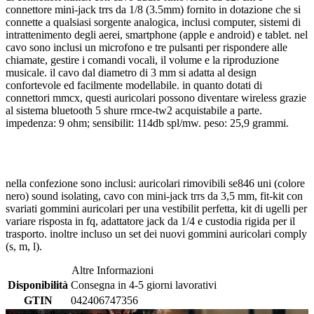
connettore mini-jack trrs da 1/8 (3.5mm) fornito in dotazione che si
connette a qualsiasi sorgente analogica, inclusi computer, sistemi di
intrattenimento degli aerei, smartphone (apple e android) e tablet. nel
cavo sono inclusi un microfono e tre pulsanti per rispondere alle
chiamate, gestire i comandi vocali, il volume e la riproduzione
musicale. il cavo dal diametro di 3 mm si adatta al design
confortevole ed facilmente modellabile. in quanto dotati di
connettori mmcx, questi auricolari possono diventare wireless grazie
al sistema bluetooth 5 shure rmce-tw2 acquistabile a parte.
impedenza: 9 ohm; sensibilit: 114db spl/mw. peso: 25,9 grammi.
nella confezione sono inclusi: auricolari rimovibili se846 uni (colore
nero) sound isolating, cavo con mini-jack trrs da 3,5 mm, fit-kit con
svariati gommini auricolari per una vestibilit perfetta, kit di ugelli per
variare risposta in fq, adattatore jack da 1/4 e custodia rigida per il
trasporto. inoltre incluso un set dei nuovi gommini auricolari comply
(s, m, l).
Altre Informazioni
Disponibilità
Consegna in 4-5 giorni lavorativi
GTIN
042406747356