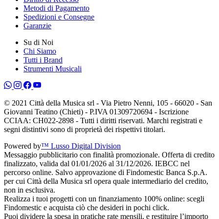
Metodi di Pagamento
Spedizioni e Consegne
Garanzie
Su di Noi
Chi Siamo
Tutti i Brand
Strumenti Musicali
© 2021 Città della Musica srl - Via Pietro Nenni, 105 - 66020 - San
Giovanni Teatino (Chieti) - P.IVA 01309720694 - Iscrizione
CCIAA: CH022-2898 - Tutti i diritti riservati. Marchi registrati e
segni distintivi sono di proprietà dei rispettivi titolari.
Powered by
™ Lusso Digital Division
Messaggio pubblicitario con finalità promozionale. Offerta di credito
finalizzato, valida dal 01/01/2026 al 31/12/2026. IEBCC nel
percorso online. Salvo approvazione di Findomestic Banca S.p.A.
per cui Città della Musica srl opera quale intermediario del credito,
non in esclusiva.
Realizza i tuoi progetti con un finanziamento 100% online: scegli
Findomestic e acquista ciò che desideri in pochi click.
Puoi dividere la spesa in pratiche rate mensili, e restituire l’importo