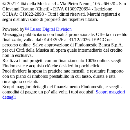
© 2021 Città della Musica srl - Via Pietro Nenni, 105 - 66020 - San
Giovanni Teatino (Chieti) - P.IVA 01309720694 - Iscrizione
CCIAA: CH022-2898 - Tutti i diritti riservati. Marchi registrati e
segni distintivi sono di proprietà dei rispettivi titolari.
Powered by
™ Lusso Digital Division
Messaggio pubblicitario con finalità promozionale. Offerta di credito
finalizzato, valida dal 01/01/2026 al 31/12/2026. IEBCC nel
percorso online. Salvo approvazione di Findomestic Banca S.p.A.
per cui Città della Musica srl opera quale intermediario del credito,
non in esclusiva.
Realizza i tuoi progetti con un finanziamento 100% online: scegli
Findomestic e acquista ciò che desideri in pochi click.
Puoi dividere la spesa in pratiche rate mensili, e restituire l’importo
con un piano di rimborso prestabilito in cui tasso, durata e rata
rimangono costanti.
Scopri maggiori dettagli del finanziamento Findomestic, e scegli la
comodità di pagare un po’ alla volta i tuoi acquisti!
Scopri maggiori
dettagli