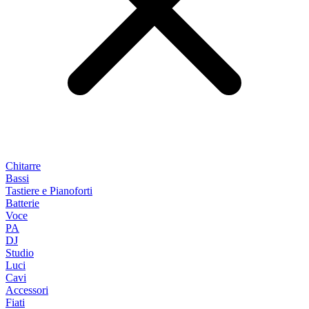
Chitarre
Bassi
Tastiere e Pianoforti
Batterie
Voce
PA
DJ
Studio
Luci
Cavi
Accessori
Fiati