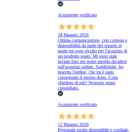
Acquirente verificato
28 Maggio 2026
Ottima comunicazione, con cortesia e
disponibilità da parte del reparto al
quale mi sono rivolto per l'acquisto di
un prodotto usato. Mi sono state
inviate foto per poter meglio decidere
sull'acquisto online. Soddisfatto, ho
inserito l'ordine, che mi è stato
consegnato il giorno dopo. Cosa
chiedere di più? Negozio super
consigliato.
Acquirente verificato
12 Maggio 2026
Personale molto disponibile e cordiale.