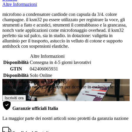
Altre Informazioni
microfono a condensatore cardiode con capsula da 3/4. colore
champagne. il ksm32 pu essere utilizzato per registrare la voce, gli
strumenti a fiato e acustici, strumenti il contrabbasso e la grancassa,
nonch varie applicazioni come microfonaggio overhead. il ksm32
perfetto sia sul palco, sia in studio. in dotazione: valigetta in
alluminio per il trasporto, astuccio in velluto di cotone e supporto
antishock con sospensioni elastiche.
Altre Informazioni
Disponibilità
Consegna in 4-5 giorni lavorativi
GTIN
042406065931
Disponibilità
Solo Online
Iscriviti alla nostra newsletter
Iscriviti ora alla nostra newsletter per ricevere in esclusiva le
promozioni dedicate
Iscriviti ora
Garanzie ufficiali Italia
La maggior parte dei nostri articoli sono protetti da garanzia nazione