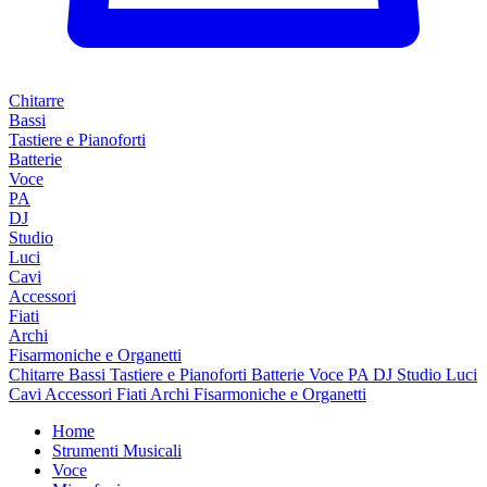
Chitarre
Bassi
Tastiere e Pianoforti
Batterie
Voce
PA
DJ
Studio
Luci
Cavi
Accessori
Fiati
Archi
Fisarmoniche e Organetti
Chitarre
Bassi
Tastiere e Pianoforti
Batterie
Voce
PA
DJ
Studio
Luci
Cavi
Accessori
Fiati
Archi
Fisarmoniche e Organetti
Home
Strumenti Musicali
Voce