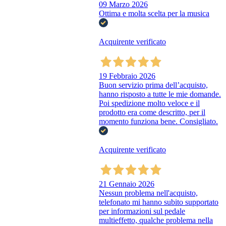
09 Marzo 2026
Ottima e molta scelta per la musica
Acquirente verificato
19 Febbraio 2026
Buon servizio prima dell’acquisto,
hanno risposto a tutte le mie domande.
Poi spedizione molto veloce e il
prodotto era come descritto, per il
momento funziona bene. Consigliato.
Acquirente verificato
21 Gennaio 2026
Nessun problema nell'acquisto,
telefonato mi hanno subito supportato
per informazioni sul pedale
multieffetto, qualche problema nella