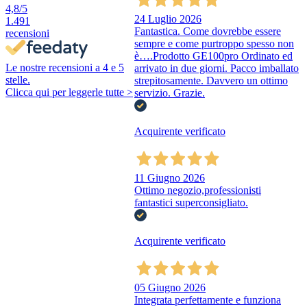
4,8
/5
24 Luglio 2026
1.491
Fantastica. Come dovrebbe essere
recensioni
sempre e come purtroppo spesso non
è….Prodotto GE100pro Ordinato ed
Le nostre recensioni a 4 e 5
arrivato in due giorni. Pacco imballato
stelle.
strepitosamente. Davvero un ottimo
Clicca qui per leggerle tutte >
servizio. Grazie.
Acquirente verificato
11 Giugno 2026
Ottimo negozio,professionisti
fantastici superconsigliato.
Acquirente verificato
05 Giugno 2026
Integrata perfettamente e funziona