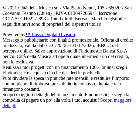
© 2021 Città della Musica srl - Via Pietro Nenni, 105 - 66020 - San
Giovanni Teatino (Chieti) - P.IVA 01309720694 - Iscrizione
CCIAA: CH022-2898 - Tutti i diritti riservati. Marchi registrati e
segni distintivi sono di proprietà dei rispettivi titolari.
Powered by
™ Lusso Digital Division
Messaggio pubblicitario con finalità promozionale. Offerta di credito
finalizzato, valida dal 01/01/2026 al 31/12/2026. IEBCC nel
percorso online. Salvo approvazione di Findomestic Banca S.p.A.
per cui Città della Musica srl opera quale intermediario del credito,
non in esclusiva.
Realizza i tuoi progetti con un finanziamento 100% online: scegli
Findomestic e acquista ciò che desideri in pochi click.
Puoi dividere la spesa in pratiche rate mensili, e restituire l’importo
con un piano di rimborso prestabilito in cui tasso, durata e rata
rimangono costanti.
Scopri maggiori dettagli del finanziamento Findomestic, e scegli la
comodità di pagare un po’ alla volta i tuoi acquisti!
Scopri maggiori
dettagli