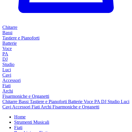
Chitarre
Bassi
Tastiere e Pianoforti
Batterie
Voce
PA
DJ
Studio
Luci
Cavi
Accessori
Fiati
Archi
Fisarmoniche e Organetti
Chitarre
Bassi
Tastiere e Pianoforti
Batterie
Voce
PA
DJ
Studio
Luci
Cavi
Accessori
Fiati
Archi
Fisarmoniche e Organetti
Home
Strumenti Musicali
Fiati