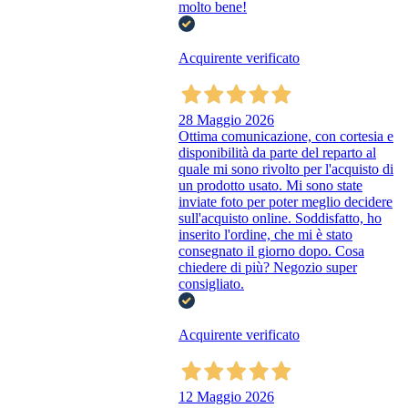
molto bene!
Acquirente verificato
28 Maggio 2026
Ottima comunicazione, con cortesia e
disponibilità da parte del reparto al
quale mi sono rivolto per l'acquisto di
un prodotto usato. Mi sono state
inviate foto per poter meglio decidere
sull'acquisto online. Soddisfatto, ho
inserito l'ordine, che mi è stato
consegnato il giorno dopo. Cosa
chiedere di più? Negozio super
consigliato.
Acquirente verificato
12 Maggio 2026