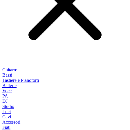
Chitarre
Bassi
Tastiere e Pianoforti
Batterie
Voce
PA
DJ
Studio
Luci
Cavi
Accessori
Fiati