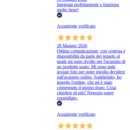
Integrata perfettamente e funziona
molto bene!
Acquirente verificato
28 Maggio 2026
Ottima comunicazione, con cortesia e
disponibilità da parte del reparto al
quale mi sono rivolto per l'acquisto di
un prodotto usato. Mi sono state
inviate foto per poter meglio decidere
sull'acquisto online. Soddisfatto, ho
inserito l'ordine, che mi è stato
consegnato il giorno dopo. Cosa
chiedere di più? Negozio super
consigliato.
Acquirente verificato