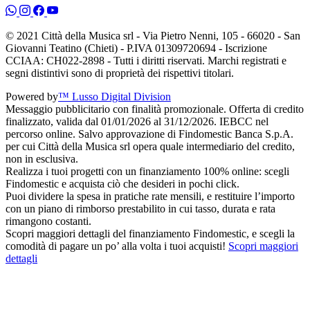
© 2021 Città della Musica srl - Via Pietro Nenni, 105 - 66020 - San
Giovanni Teatino (Chieti) - P.IVA 01309720694 - Iscrizione
CCIAA: CH022-2898 - Tutti i diritti riservati. Marchi registrati e
segni distintivi sono di proprietà dei rispettivi titolari.
Powered by
™ Lusso Digital Division
Messaggio pubblicitario con finalità promozionale. Offerta di credito
finalizzato, valida dal 01/01/2026 al 31/12/2026. IEBCC nel
percorso online. Salvo approvazione di Findomestic Banca S.p.A.
per cui Città della Musica srl opera quale intermediario del credito,
non in esclusiva.
Realizza i tuoi progetti con un finanziamento 100% online: scegli
Findomestic e acquista ciò che desideri in pochi click.
Puoi dividere la spesa in pratiche rate mensili, e restituire l’importo
con un piano di rimborso prestabilito in cui tasso, durata e rata
rimangono costanti.
Scopri maggiori dettagli del finanziamento Findomestic, e scegli la
comodità di pagare un po’ alla volta i tuoi acquisti!
Scopri maggiori
dettagli