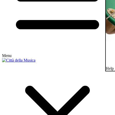
Menu
Help