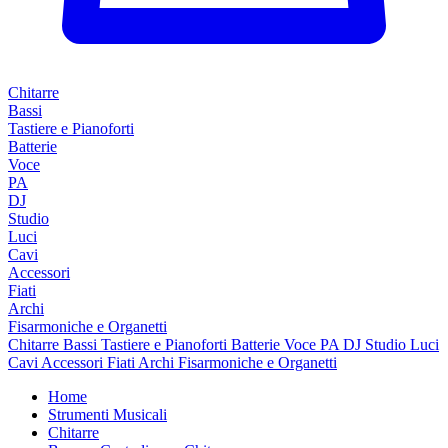
Chitarre
Bassi
Tastiere e Pianoforti
Batterie
Voce
PA
DJ
Studio
Luci
Cavi
Accessori
Fiati
Archi
Fisarmoniche e Organetti
Chitarre
Bassi
Tastiere e Pianoforti
Batterie
Voce
PA
DJ
Studio
Luci
Cavi
Accessori
Fiati
Archi
Fisarmoniche e Organetti
Home
Strumenti Musicali
Chitarre