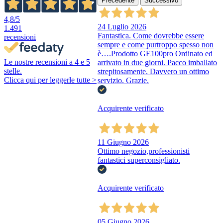
Precedente
Successivo
4,8
/5
24 Luglio 2026
1.491
Fantastica. Come dovrebbe essere
recensioni
sempre e come purtroppo spesso non
è….Prodotto GE100pro Ordinato ed
Le nostre recensioni a 4 e 5
arrivato in due giorni. Pacco imballato
stelle.
strepitosamente. Davvero un ottimo
Clicca qui per leggerle tutte >
servizio. Grazie.
Acquirente verificato
11 Giugno 2026
Ottimo negozio,professionisti
fantastici superconsigliato.
Acquirente verificato
05 Giugno 2026