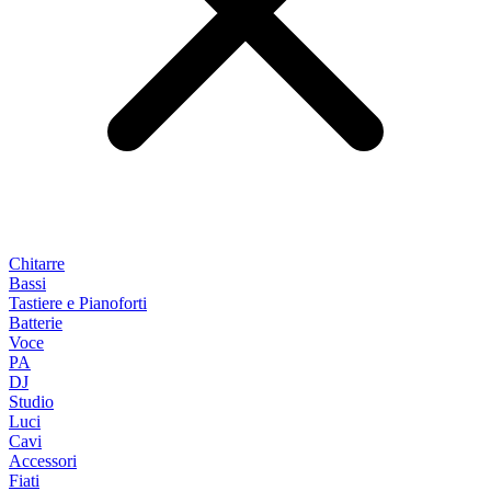
Chitarre
Bassi
Tastiere e Pianoforti
Batterie
Voce
PA
DJ
Studio
Luci
Cavi
Accessori
Fiati