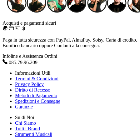
Acquisti e pagamenti sicuri
Paga in tutta sicurezza con PayPal, AlmaPay, Soisy, Carta di credito,
Bonifico bancario oppure Contanti alla consegna.
Infoline e Assistenza Ordini
085.79.96.209
Informazioni Utili
Termini & Condizioni
Privacy Policy
Diritto di Recesso
Metodi di Pagamento
Spedizioni e Consegne
Garanzie
Su di Noi
Chi Siamo
Tutti i Brand
Strumenti Musicali