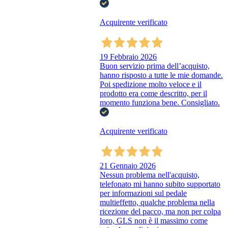
Acquirente verificato
19 Febbraio 2026
Buon servizio prima dell’acquisto,
hanno risposto a tutte le mie domande.
Poi spedizione molto veloce e il
prodotto era come descritto, per il
momento funziona bene. Consigliato.
Acquirente verificato
21 Gennaio 2026
Nessun problema nell'acquisto,
telefonato mi hanno subito supportato
per informazioni sul pedale
multieffetto, qualche problema nella
ricezione del pacco, ma non per colpa
loro, GLS non è il massimo come