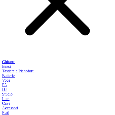
Chitarre
Bassi
Tastiere e Pianoforti
Batterie
Voce
PA
DJ
Studio
Luci
Cavi
Accessori
Fiati