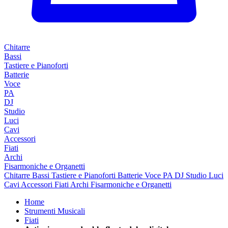
Chitarre
Bassi
Tastiere e Pianoforti
Batterie
Voce
PA
DJ
Studio
Luci
Cavi
Accessori
Fiati
Archi
Fisarmoniche e Organetti
Chitarre
Bassi
Tastiere e Pianoforti
Batterie
Voce
PA
DJ
Studio
Luci
Cavi
Accessori
Fiati
Archi
Fisarmoniche e Organetti
Home
Strumenti Musicali
Fiati