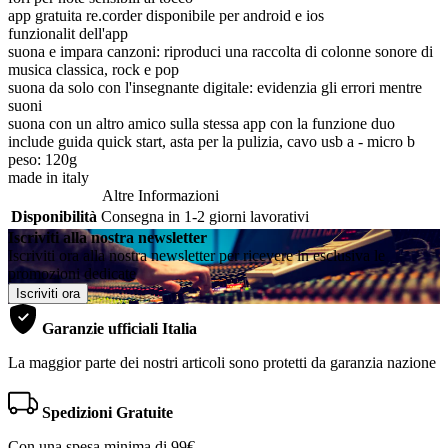
app gratuita re.corder disponibile per android e ios
funzionalit dell'app
suona e impara canzoni: riproduci una raccolta di colonne sonore di
musica classica, rock e pop
suona da solo con l'insegnante digitale: evidenzia gli errori mentre
suoni
suona con un altro amico sulla stessa app con la funzione duo
include guida quick start, asta per la pulizia, cavo usb a - micro b
peso: 120g
made in italy
Altre Informazioni
Disponibilità
Consegna in 1-2 giorni lavorativi
Iscriviti alla nostra newsletter
Iscriviti ora alla nostra newsletter per ricevere in esclusiva le
promozioni dedicate
Iscriviti ora
Garanzie ufficiali Italia
La maggior parte dei nostri articoli sono protetti da garanzia nazione
Spedizioni Gratuite
Con una spesa minima di 99€