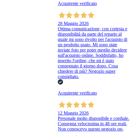
Acquirente verificato
28 Maggio 2026
Ottima comunicazione, con cortesia e
disponibilità da parte del reparto al
quale mi sono rivolto per l'acquisto di
un prodotto usato. Mi sono state
inviate foto per poter meglio decidere
sull'acquisto online. Soddisfatto, ho
inserito l'ordine, che mi è stato
consegnato il giorno dopo. Cosa
chiedere di più? Negozio super
consigliato.
Acquirente verificato
12 Maggio 2026
Personale molto disponibile e cordiale.
Consegna velocissima in 48 ore reali.
Non conoscevo questo negozio on-