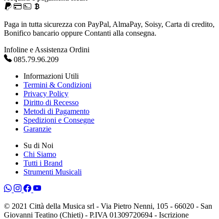
Paga in tutta sicurezza con PayPal, AlmaPay, Soisy, Carta di credito,
Bonifico bancario oppure Contanti alla consegna.
Infoline e Assistenza Ordini
085.79.96.209
Informazioni Utili
Termini & Condizioni
Privacy Policy
Diritto di Recesso
Metodi di Pagamento
Spedizioni e Consegne
Garanzie
Su di Noi
Chi Siamo
Tutti i Brand
Strumenti Musicali
© 2021 Città della Musica srl - Via Pietro Nenni, 105 - 66020 - San
Giovanni Teatino (Chieti) - P.IVA 01309720694 - Iscrizione