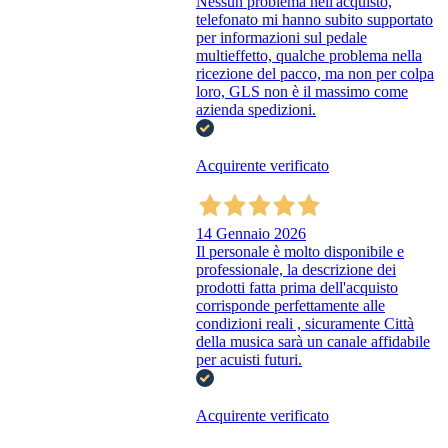
Nessun problema nell'acquisto,
telefonato mi hanno subito supportato
per informazioni sul pedale
multieffetto, qualche problema nella
ricezione del pacco, ma non per colpa
loro, GLS non è il massimo come
azienda spedizioni.
Acquirente verificato
14 Gennaio 2026
Il personale è molto disponibile e
professionale, la descrizione dei
prodotti fatta prima dell'acquisto
corrisponde perfettamente alle
condizioni reali , sicuramente Città
della musica sarà un canale affidabile
per acuisti futuri.
Acquirente verificato