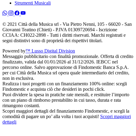
Strumenti Musicali
© 2021 Città della Musica srl - Via Pietro Nenni, 105 - 66020 - San
Giovanni Teatino (Chieti) - P.IVA 01309720694 - Iscrizione
CCIAA: CH022-2898 - Tutti i diritti riservati. Marchi registrati e
segni distintivi sono di proprietà dei rispettivi titolari.
Powered by
™ Lusso Digital Division
Messaggio pubblicitario con finalità promozionale. Offerta di credito
finalizzato, valida dal 01/01/2026 al 31/12/2026. IEBCC nel
percorso online. Salvo approvazione di Findomestic Banca S.p.A.
per cui Città della Musica srl opera quale intermediario del credito,
non in esclusiva.
Realizza i tuoi progetti con un finanziamento 100% online: scegli
Findomestic e acquista ciò che desideri in pochi click.
Puoi dividere la spesa in pratiche rate mensili, e restituire l’importo
con un piano di rimborso prestabilito in cui tasso, durata e rata
rimangono costanti.
Scopri maggiori dettagli del finanziamento Findomestic, e scegli la
comodità di pagare un po’ alla volta i tuoi acquisti!
Scopri maggiori
dettagli