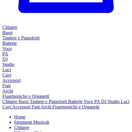
Chitarre
Bassi
Tastiere e Pianoforti
Batterie
Voce
PA
DJ
Studio
Luci
Cavi
Accessori
Fiati
Archi
Fisarmoniche e Organetti
Chitarre
Bassi
Tastiere e Pianoforti
Batterie
Voce
PA
DJ
Studio
Luci
Cavi
Accessori
Fiati
Archi
Fisarmoniche e Organetti
Home
Strumenti Musicali
Chitarre