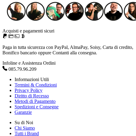
Acquisti e pagamenti sicuri
Paga in tutta sicurezza con PayPal, AlmaPay, Soisy, Carta di credito,
Bonifico bancario oppure Contanti alla consegna.
Infoline e Assistenza Ordini
085.79.96.209
Informazioni Utili
Termini & Condizioni
Privacy Policy
Diritto di Recesso
Metodi di Pagamento
Spedizioni e Consegne
Garanzie
Su di Noi
Chi Siamo
Tutti i Brand