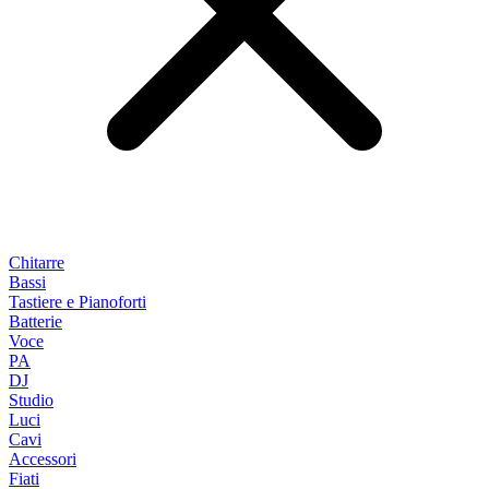
Chitarre
Bassi
Tastiere e Pianoforti
Batterie
Voce
PA
DJ
Studio
Luci
Cavi
Accessori
Fiati