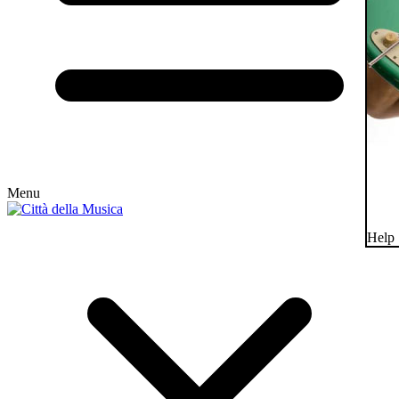
Menu
Help