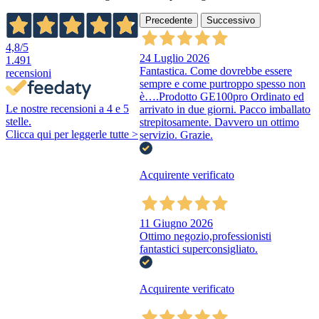
Precedente
Successivo
4,8
/5
24 Luglio 2026
1.491
Fantastica. Come dovrebbe essere
recensioni
sempre e come purtroppo spesso non
è….Prodotto GE100pro Ordinato ed
Le nostre recensioni a 4 e 5
arrivato in due giorni. Pacco imballato
stelle.
strepitosamente. Davvero un ottimo
Clicca qui per leggerle tutte >
servizio. Grazie.
Acquirente verificato
11 Giugno 2026
Ottimo negozio,professionisti
fantastici superconsigliato.
Acquirente verificato