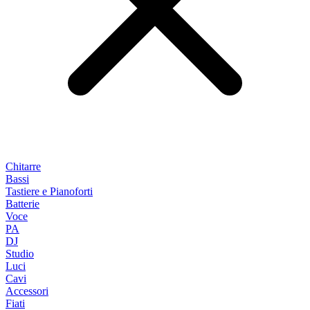
Chitarre
Bassi
Tastiere e Pianoforti
Batterie
Voce
PA
DJ
Studio
Luci
Cavi
Accessori
Fiati