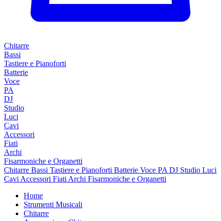
Chitarre
Bassi
Tastiere e Pianoforti
Batterie
Voce
PA
DJ
Studio
Luci
Cavi
Accessori
Fiati
Archi
Fisarmoniche e Organetti
Chitarre
Bassi
Tastiere e Pianoforti
Batterie
Voce
PA
DJ
Studio
Luci
Cavi
Accessori
Fiati
Archi
Fisarmoniche e Organetti
Home
Strumenti Musicali
Chitarre