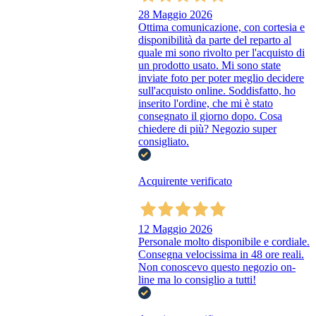
28 Maggio 2026
Ottima comunicazione, con cortesia e
disponibilità da parte del reparto al
quale mi sono rivolto per l'acquisto di
un prodotto usato. Mi sono state
inviate foto per poter meglio decidere
sull'acquisto online. Soddisfatto, ho
inserito l'ordine, che mi è stato
consegnato il giorno dopo. Cosa
chiedere di più? Negozio super
consigliato.
Acquirente verificato
12 Maggio 2026
Personale molto disponibile e cordiale.
Consegna velocissima in 48 ore reali.
Non conoscevo questo negozio on-
line ma lo consiglio a tutti!