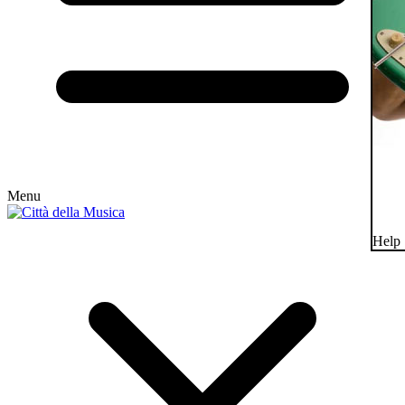
Menu
Help